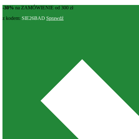
-30%
na ZAMÓWIENIE od 300 zł
z kodem:
SIE26BAD
Sprawdź