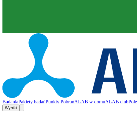
Badania
Pakiety badań
Punkty Pobrań
ALAB w domu
ALAB club
Pol
Wyniki