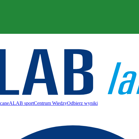
ecane
ALAB sport
Centrum Wiedzy
Odbierz wyniki