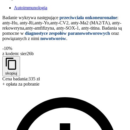
Autoimmunologia
Badanie wykrywa następujące
przeciwciała onkoneuronalne
:
anty-Hu, anty-Ri,anty-Yo,anty-CV2, anty-Ma2 (MA2/TA), anty-
rekoweryna,anty-amfifizyna, anty-SOX-1, anty-titina. Badania są
pomocne w
diagnostyce zespołów paranowotworowych
oraz
powiązanych z nimi
nowotworów
.
-10%
z kodem:
sier26b
skopiuj
Cena badania:
335 zł
+ opłata za pobranie