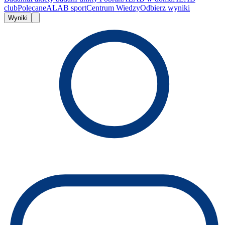
club
Polecane
ALAB sport
Centrum Wiedzy
Odbierz wyniki
Wyniki