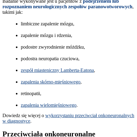
Badanie wykonywane jest u pacjentów z
podejrzeniem lub
rozpoznaniem neurologicznych zespołów paranowotworowych
,
takimi jak:
limbiczne zapalenie mózgu,
zapalenie mózgu i rdzenia,
podostre zwyrodnienie móżdżku,
podostra neuropatia czuciowa,
zespół miasteniczny Lamberta-Eatona
,
zapalenia skórno-mięśniowego
,
retinopatii,
zapalenia wielomięśniowego
.
Dowiedz się więcej o
wykorzystaniu przeciwciał onkoneuronalnych
w diagnostyce
.
Przeciwciała onkoneuronalne