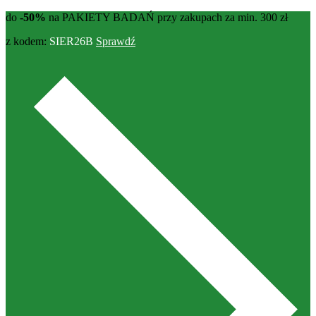
do
-50%
na PAKIETY BADAŃ przy zakupach za min. 300 zł
z kodem:
SIER26B
Sprawdź