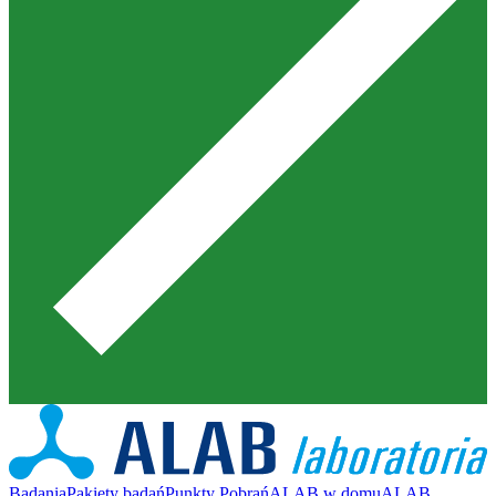
Badania
Pakiety badań
Punkty Pobrań
ALAB w domu
ALAB