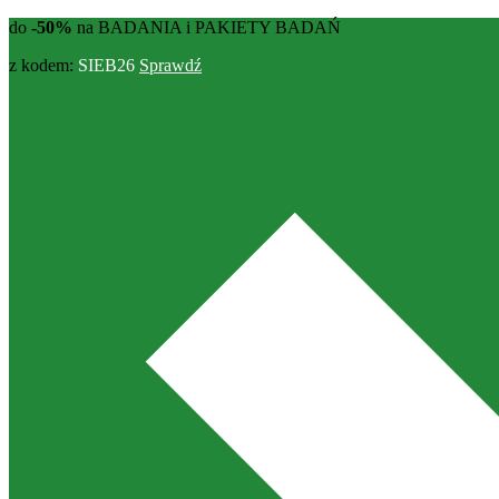
do
-50%
na BADANIA i PAKIETY BADAŃ
z kodem:
SIEB26
Sprawdź