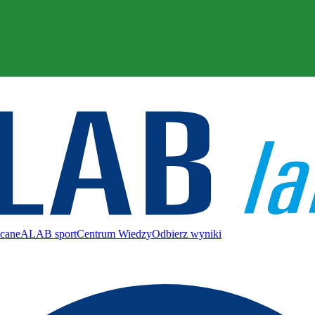
ecane
ALAB sport
Centrum Wiedzy
Odbierz wyniki