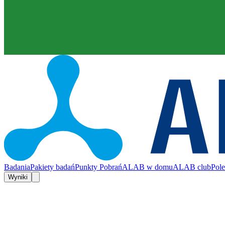
Badania
Pakiety badań
Punkty Pobrań
ALAB w domu
ALAB club
Pol
Wyniki