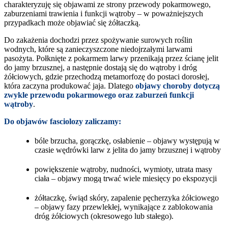
charakteryzuję się objawami ze strony przewody pokarmowego,
zaburzeniami trawienia i funkcji wątroby – w poważniejszych
przypadkach może objawiać się żółtaczką.
Do zakażenia dochodzi przez spożywanie surowych roślin
wodnych, które są zanieczyszczone niedojrzałymi larwami
pasożyta. Połknięte z pokarmem larwy przenikają przez ścianę jelit
do jamy brzusznej, a następnie dostają się do wątroby i dróg
żółciowych, gdzie przechodzą metamorfozę do postaci dorosłej,
która zaczyna produkować jaja. Dlatego
objawy choroby dotyczą
zwykle przewodu pokarmowego oraz zaburzeń funkcji
wątroby
.
Do objawów fasciolozy zaliczamy:
bóle brzucha, gorączkę, osłabienie – objawy występują w
czasie wędrówki larw z jelita do jamy brzusznej i wątroby
powiększenie wątroby, nudności, wymioty, utrata masy
ciała – objawy mogą trwać wiele miesięcy po ekspozycji
żółtaczkę, świąd skóry, zapalenie pęcherzyka żółciowego
– objawy fazy przewlekłej, wynikające z zablokowania
dróg żółciowych (okresowego lub stałego).