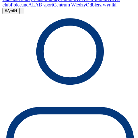
club
Polecane
ALAB sport
Centrum Wiedzy
Odbierz wyniki
Wyniki