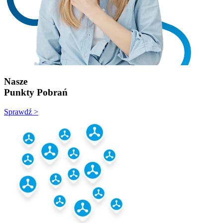
Nasze
Punkty Pobrań
Sprawdź >