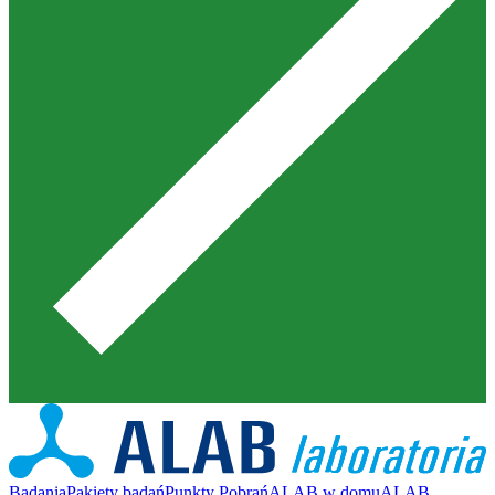
Badania
Pakiety badań
Punkty Pobrań
ALAB w domu
ALAB