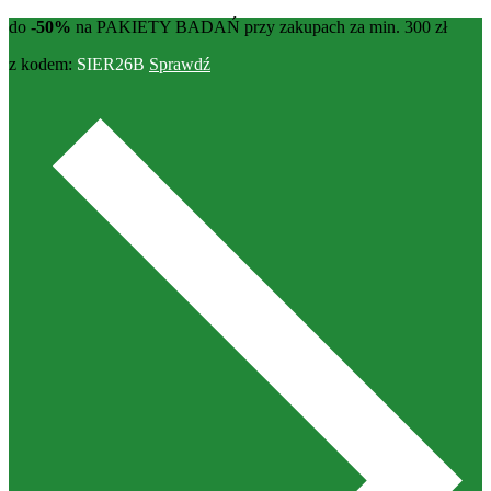
do
-50%
na PAKIETY BADAŃ przy zakupach za min. 300 zł
z kodem:
SIER26B
Sprawdź