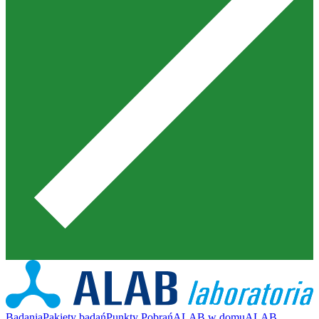
Badania
Pakiety badań
Punkty Pobrań
ALAB w domu
ALAB