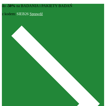
do
-50%
na BADANIA i PAKIETY BADAŃ
z kodem:
SIEB26
Sprawdź