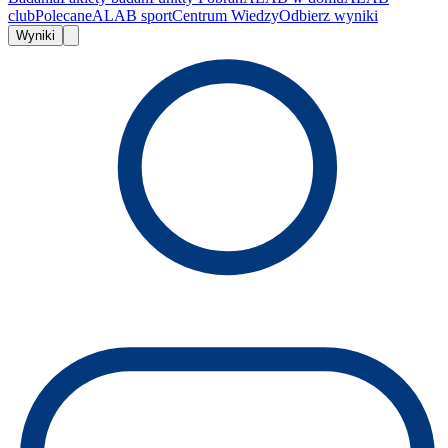
club
Polecane
ALAB sport
Centrum Wiedzy
Odbierz wyniki
Wyniki