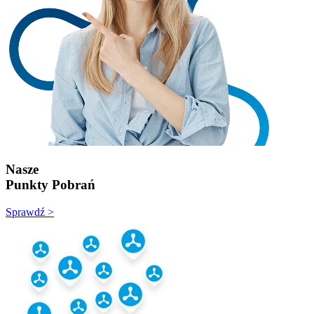
Nasze
Punkty Pobrań
Sprawdź >