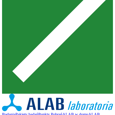
Badania
Pakiety badań
Punkty Pobrań
ALAB w domu
ALAB