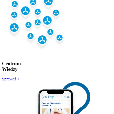
Centrum
Wiedzy
Sprawdź >