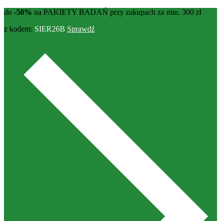
do
-50%
na PAKIETY BADAŃ przy zakupach za min. 300 zł
z kodem:
SIER26B
Sprawdź