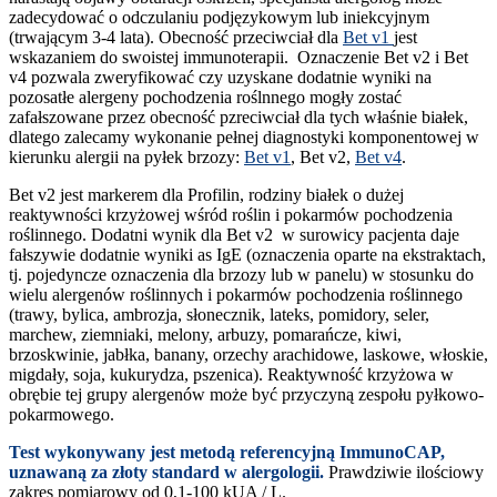
zadecydować o odczulaniu podjęzykowym lub iniekcyjnym
(trwającym 3-4 lata). Obecność przeciwciał dla
Bet v1
jest
wskazaniem do swoistej immunoterapii. Oznaczenie Bet v2 i Bet
v4 pozwala zweryfikować czy uzyskane dodatnie wyniki na
pozosatłe alergeny pochodzenia roślnnego mogły zostać
zafałszowane przez obecność pzreciwciał dla tych właśnie białek,
dlatego zalecamy wykonanie pełnej diagnostyki komponentowej w
kierunku alergii na pyłek brzozy:
Bet v1
, Bet v2,
Bet v4
.
Bet v2 jest markerem dla Profilin, rodziny białek o dużej
reaktywności krzyżowej wśród roślin i pokarmów pochodzenia
roślinnego. Dodatni wynik dla Bet v2 w surowicy pacjenta daje
fałszywie dodatnie wyniki as IgE (oznaczenia oparte na ekstraktach,
tj. pojedyncze oznaczenia dla brzozy lub w panelu) w stosunku do
wielu alergenów roślinnych i pokarmów pochodzenia roślinnego
(trawy, bylica, ambrozja, słonecznik, lateks, pomidory, seler,
marchew, ziemniaki, melony, arbuzy, pomarańcze, kiwi,
brzoskwinie, jabłka, banany, orzechy arachidowe, laskowe, włoskie,
migdały, soja, kukurydza, pszenica). Reaktywność krzyżowa w
obrębie tej grupy alergenów może być przyczyną zespołu pyłkowo-
pokarmowego.
Test wykonywany jest metodą referencyjną ImmunoCAP,
uznawaną za złoty standard w alergologii.
Prawdziwie ilościowy
zakres pomiarowy od 0,1-100 kUA / L.