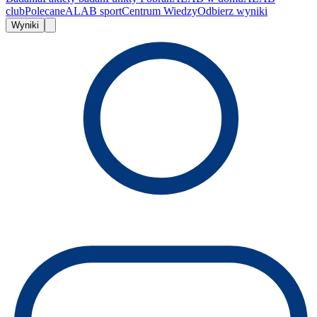
club
Polecane
ALAB sport
Centrum Wiedzy
Odbierz wyniki
Wyniki