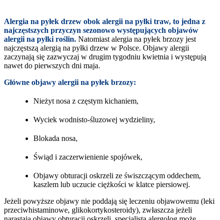
Alergia na pyłek drzew obok alergii na pyłki traw, to jedna z
najczęstszych przyczyn sezonowo występujących objawów
alergii na pyłki roślin.
Natomiast alergia na pyłek brzozy jest
najczęstszą alergią na pyłki drzew w Polsce. Objawy alergii
zaczynają się zazwyczaj w drugim tygodniu kwietnia i występują
nawet do pierwszych dni maja.
Główne objawy alergii na pyłek brzozy:
Nieżyt nosa z częstym kichaniem,
Wyciek wodnisto-śluzowej wydzieliny,
Blokada nosa,
Świąd i zaczerwienienie spojówek,
Objawy obturacji oskrzeli ze świszczącym oddechem,
kaszlem lub uczucie ciężkości w klatce piersiowej.
Jeżeli powyższe objawy nie poddają się leczeniu objawowemu (leki
przeciwhistaminowe, glikokortykosteroidy), zwłaszcza jeżeli
narastają objawy obturacji oskrzeli, specjalista alergolog może