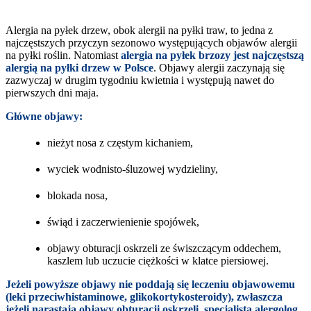
Alergia na pyłek drzew, obok alergii na pyłki traw, to jedna z
najczęstszych przyczyn sezonowo występujących objawów alergii
na pyłki roślin. Natomiast
alergia na pyłek brzozy jest najczęstszą
alergią na pyłki drzew w Polsce
. Objawy alergii zaczynają się
zazwyczaj w drugim tygodniu kwietnia i występują nawet do
pierwszych dni maja.
Główne objawy:
nieżyt nosa z częstym kichaniem,
wyciek wodnisto-śluzowej wydzieliny,
blokada nosa,
świąd i zaczerwienienie spojówek,
objawy obturacji oskrzeli ze świszczącym oddechem,
kaszlem lub uczucie ciężkości w klatce piersiowej.
Jeżeli powyższe objawy nie poddają się leczeniu objawowemu
(leki przeciwhistaminowe, glikokortykosteroidy), zwłaszcza
jeżeli narastają objawy obturacji oskrzeli, specjalista alergolog