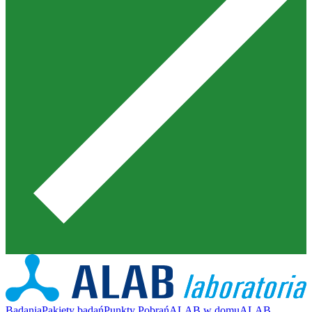
Badania
Pakiety badań
Punkty Pobrań
ALAB w domu
ALAB