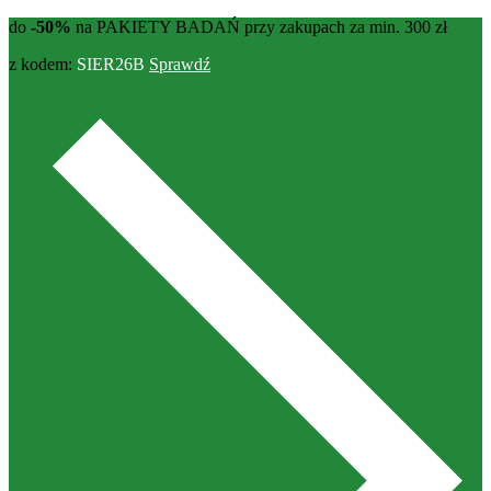
do
-50%
na PAKIETY BADAŃ przy zakupach za min. 300 zł
z kodem:
SIER26B
Sprawdź