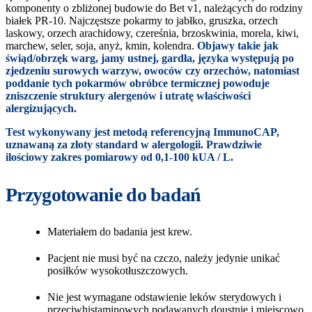
komponenty o zbliżonej budowie do Bet v1, należących do rodziny
białek PR-10. Najczęstsze pokarmy to jabłko, gruszka, orzech
laskowy, orzech arachidowy, czereśnia, brzoskwinia, morela, kiwi,
marchew, seler, soja, anyż, kmin, kolendra.
Objawy takie jak
świąd/obrzęk warg, jamy ustnej, gardła, języka występują po
zjedzeniu surowych warzyw, owoców czy orzechów, natomiast
poddanie tych pokarmów obróbce termicznej powoduje
zniszczenie struktury alergenów i utratę właściwości
alergizujących.
Test wykonywany jest metodą referencyjną ImmunoCAP,
uznawaną za złoty standard w alergologii. Prawdziwie
ilościowy zakres pomiarowy od 0,1-100 kUA / L.
Przygotowanie do badań
Materiałem do badania jest krew.
Pacjent nie musi być na czczo, należy jedynie unikać
posiłków wysokotłuszczowych.
Nie jest wymagane odstawienie leków sterydowych i
przeciwhistaminowych podawanych doustnie i miejscowo.