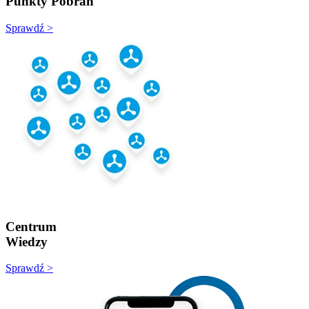
Punkty Pobrań
Sprawdź >
Centrum
Wiedzy
Sprawdź >