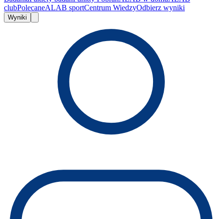
club
Polecane
ALAB sport
Centrum Wiedzy
Odbierz wyniki
Wyniki