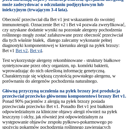
może zadecydować o odczulaniu podjęzykowym lub
iniekcyjnym (trwającym 3-4 lata).
Obecność przeciwciał dla Bet v1 jest wskazaniem do swoistej
immunoterapii. Oznaczenie Bet v2 i Bet v4 pozwala zweryfikować,
czy uzyskane dodatnie wyniki na pozostałe alergeny pochodzenia
roślinnego mogły zostać zafałszowane przez obecność przeciwciał
dla tych właśnie białek, dlatego zalecamy wykonanie pełnej
diagnostyki komponentowej w kierunku alergii na pyłek brzozy:
Bet v1
Bet v2
,
Bet v4
.
Test wykorzystuje alergeny rekombinowane - struktury białkowe
syntetyzowane przez obcy organizm, np. komórki bakterii,
wprowadzając do nich określoną informację genetyczną.
Charakteryzuje się większą czystością powstałego alergenu, w
porównaniu do alergenów pochodzenia naturalnego.
Główną przyczyną uczulenia na pyłek brzozy jest produkcja
przeciwciał przeciwko głównemu komponentowi brzozy Bet v1.
Ponad 90% pacjentów z alergią na pyłek brzozy posiada
przeciwciała przeciwko Bet v1. Ponadto Bet v1 jest białkiem
odpowiedzialnym za kliniczne objawy alergii również na pyłek
leszczyny i olchy, jak również jest odpowiedzialnym za
występowanie objawów zespołu pyłkowo-pokarmowego po
spożyciu pokarmów pochodzenia roślinnego zawierających