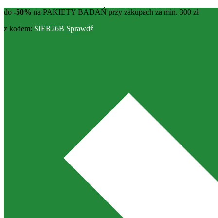
do
-50%
na PAKIETY BADAŃ przy zakupach za min. 300 zł
z kodem:
SIER26B
Sprawdź