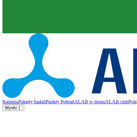
Badania
Pakiety badań
Punkty Pobrań
ALAB w domu
ALAB club
Pol
Wyniki