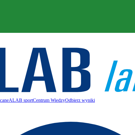
ecane
ALAB sport
Centrum Wiedzy
Odbierz wyniki