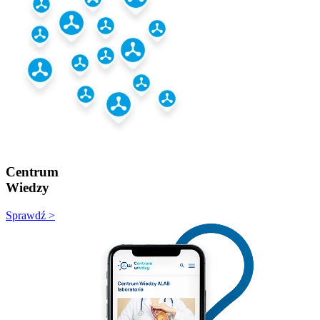
Centrum
Wiedzy
Sprawdź >