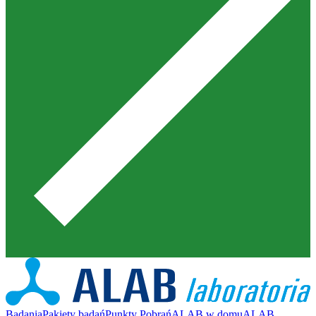
Badania
Pakiety badań
Punkty Pobrań
ALAB w domu
ALAB