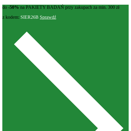
do
-50%
na PAKIETY BADAŃ przy zakupach za min. 300 zł
z kodem:
SIER26B
Sprawdź