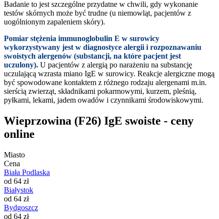
Badanie to jest szczególne przydatne w chwili, gdy wykonanie
testów skórnych może być trudne (u niemowląt, pacjentów z
uogólnionym zapaleniem skóry).
Pomiar stężenia immunoglobulin E w surowicy
wykorzystywany jest w diagnostyce alergii i rozpoznawaniu
swoistych alergenów (substancji, na które pacjent jest
uczulony).
U pacjentów z alergią po narażeniu na substancję
uczulającą wzrasta miano IgE w surowicy. Reakcje alergiczne mogą
być spowodowane kontaktem z różnego rodzaju alergenami m.in.
sierścią zwierząt, składnikami pokarmowymi, kurzem, pleśnią,
pyłkami, lekami, jadem owadów i czynnikami środowiskowymi.
Wieprzowina (F26) IgE swoiste - ceny
online
Miasto
Cena
Biała Podlaska
od 64 zł
Białystok
od 64 zł
Bydgoszcz
od 64 zł