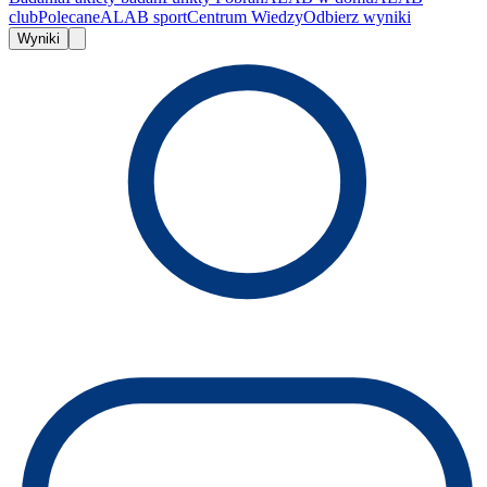
club
Polecane
ALAB sport
Centrum Wiedzy
Odbierz wyniki
Wyniki