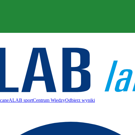
ecane
ALAB sport
Centrum Wiedzy
Odbierz wyniki