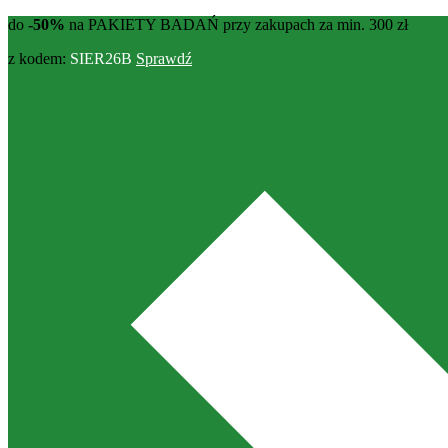
do
-50%
na PAKIETY BADAŃ przy zakupach za min. 300 zł
z kodem:
SIER26B
Sprawdź