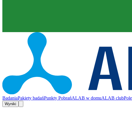
Badania
Pakiety badań
Punkty Pobrań
ALAB w domu
ALAB club
Pol
Wyniki