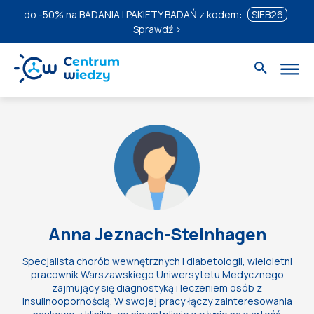
do
-50%
na BADANIA I PAKIETY BADAŃ z kodem:
SIEB26
Sprawdź ›
Anna Jeznach-Steinhagen
Specjalista chorób wewnętrznych i diabetologii, wieloletni
pracownik Warszawskiego Uniwersytetu Medycznego
zajmujący się diagnostyką i leczeniem osób z
insulinoopornością. W swojej pracy łączy zainteresowania