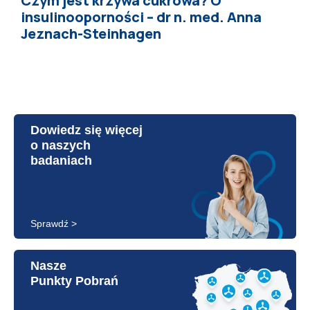
Czym jest krzywa cukrowa? O
insulinooporności – dr n. med. Anna
Jeznach-Steinhagen
Dowiedz się więcej
o naszych
badaniach
Sprawdź >
Nasze
Punkty Pobrań