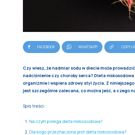
FACEBOOK
WHATSAPP
COPY U
Czy wiesz, że nadmiar sodu w diecie może prowadzi
nadciśnienie czy choroby serca? Dieta niskosodowa
organizmie i wspiera zdrowy styl życia. Z niniejsze
jest szczególnie zalecana, co można jeść, a czego n
Spis treści:
Na czym polega dieta niskosodowa?
Dla kogo przeznaczona jest dieta niskosodowa?