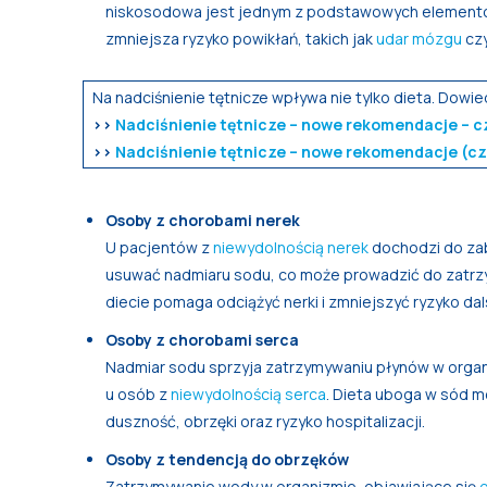
niskosodowa jest jednym z podstawowych elementów
zmniejsza ryzyko powikłań, takich jak
udar mózgu
cz
Na nadciśnienie tętnicze wpływa nie tylko dieta. Dowie
>>
Nadciśnienie tętnicze – nowe rekomendacje – c
>>
Nadciśnienie tętnicze – nowe rekomendacje (cz.2
Osoby z chorobami nerek
U pacjentów z
niewydolnością nerek
dochodzi do zabu
usuwać nadmiaru sodu, co może prowadzić do zatrzy
diecie pomaga odciążyć nerki i zmniejszyć ryzyko dal
Osoby z chorobami serca
Nadmiar sodu sprzyja zatrzymywaniu płynów w organ
u osób z
niewydolnością serca
. Dieta uboga w sód m
duszność, obrzęki oraz ryzyko hospitalizacji.
Osoby z tendencją do obrzęków
Zatrzymywanie wody w organizmie, objawiające się
o