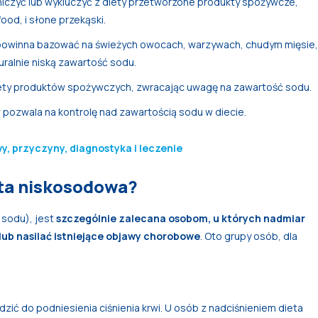
niczyć lub wykluczyć z diety przetworzone produkty spożywcze,
food, i słone przekąski.
powinna bazować na świeżych owocach, warzywach, chudym mięsie,
turalnie niską zawartość sodu.
iety produktów spożywczych, zwracając uwagę na zawartość sodu.
pozwala na kontrolę nad zawartością sodu w diecie.
y, przyczyny, diagnostyka i leczenie
eta niskosodowa?
 sodu), jest
szczególnie zalecana osobom, u których nadmiar
ub nasilać istniejące objawy chorobowe
. Oto grupy osób, dla
zić do podniesienia ciśnienia krwi. U osób z nadciśnieniem dieta