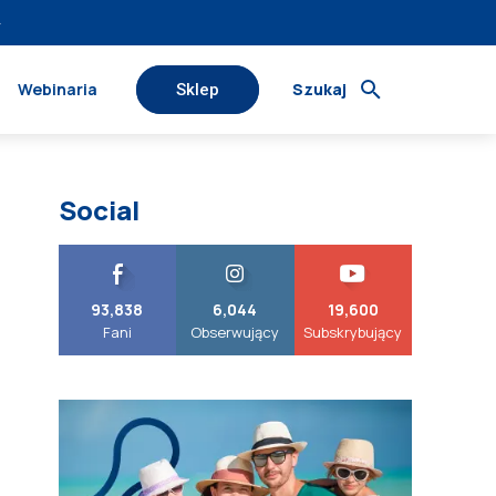
›
Webinaria
Szukaj
Sklep
Social
93,838
6,044
19,600
Fani
Obserwujący
Subskrybujący