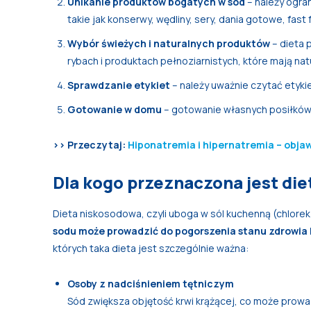
Unikanie produktów bogatych w sód
– należy ogra
takie jak konserwy, wędliny, sery, dania gotowe, fast 
Wybór świeżych i naturalnych produktów
– dieta 
rybach i produktach pełnoziarnistych, które mają na
Sprawdzanie etykiet
– należy uważnie czytać etyk
Gotowanie w domu
– gotowanie własnych posiłków 
>> Przeczytaj:
Hiponatremia i hipernatremia – objaw
Dla kogo przeznaczona jest di
Dieta niskosodowa, czyli uboga w sól kuchenną (chlorek
sodu może prowadzić do pogorszenia stanu zdrowia l
których taka dieta jest szczególnie ważna:
Osoby z nadciśnieniem tętniczym
Sód zwiększa objętość krwi krążącej, co może prowad