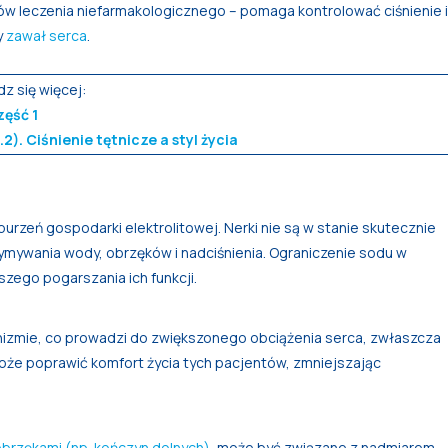
 leczenia niefarmakologicznego – pomaga kontrolować ciśnienie i
y
zawał serca
.
dz się więcej:
zęść 1
). Ciśnienie tętnicze a styl życia
rzeń gospodarki elektrolitowej. Nerki nie są w stanie skutecznie
mywania wody, obrzęków i nadciśnienia. Ograniczenie sodu w
szego pogarszania ich funkcji.
izmie, co prowadzi do zwiększonego obciążenia serca, zwłaszcza
oże poprawić komfort życia tych pacjentów, zmniejszając
brzękami (np. kończyn dolnych),
może być związane z nadmiarem