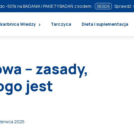
do
-50%
na BADANIA I PAKIETY BADAŃ z kodem:
SIEB26
Sprawdź 
Skarbnica Wiedzy
Tarczyca
Dieta i suplementacja
wa – zasady,
ogo jest
czerwca 2025