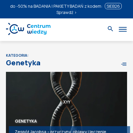
do
-50%
na BADANIA I PAKIETY BADAŃ z kodem:
SIEB26
Sprawdź ›
KATEGORIA:
Genetyka
GENETYKA
Zespół Jacobsa – przyczyny, objawy i leczenie