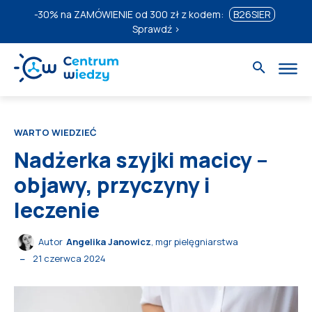
-30%
na ZAMÓWIENIE od 300 zł z kodem:
B26SIER
Sprawdź ›
WARTO WIEDZIEĆ
Nadżerka szyjki macicy –
objawy, przyczyny i
leczenie
Autor
Angelika Janowicz
, mgr pielęgniarstwa
21 czerwca 2024