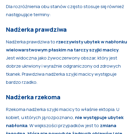
Dla rozróżnienia obu stanów często stosuje się również
następujące terminy:
Nadżerka prawdziwa
Nadżerka prawdziwa to
rzeczywisty ubytek w nabłonku
wielowarstwowym płaskim na tarczy szyjki macicy
.
Jest widoczna jako żywoczerwony obszar, który jest
dobrze ukrwiony i wyraźnie odgraniczony od zdrowych
tkanek. Prawdziwa nadżerka szyjki macicy występuje
bardzo rzadko.
Nadżerka rzekoma
Rzekoma nadżerka szyjki macicy to właśnie ektopia. U
kobiet, u których ją rozpoznano,
nie występuje ubytek
nabłonka
. W większości przypadków jest to
zmiana
łagodna, która nie powoduje żadnych objawów i nie