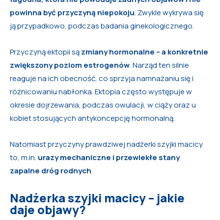
powinna być przyczyną niepokoju
. Zwykle wykrywa się
ją przypadkowo, podczas badania ginekologicznego.
Przyczyną ektopii są
zmiany hormonalne – a konkretnie
zwiększony poziom estrogenów
. Narząd ten silnie
reaguje na ich obecność, co sprzyja namnażaniu się i
różnicowaniu nabłonka. Ektopia często występuje w
okresie dojrzewania, podczas owulacji, w ciąży oraz u
kobiet stosujących antykoncepcję hormonalną.
Natomiast przyczyny prawdziwej nadżerki szyjki macicy
to, m.in.
urazy mechaniczne i przewlekłe stany
zapalne dróg rodnych
.
Nadżerka szyjki macicy – jakie
daje objawy?