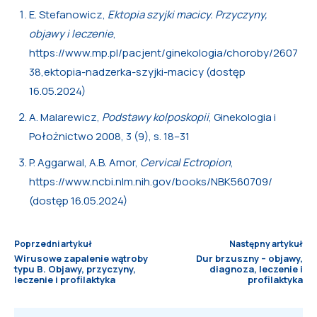
E. Stefanowicz,
Ektopia szyjki macicy. Przyczyny,
objawy i leczenie
,
https://www.mp.pl/pacjent/ginekologia/choroby/2607
38,ektopia-nadzerka-szyjki-macicy (dostęp
16.05.2024)
A. Malarewicz,
Podstawy kolposkopii
, Ginekologia i
Położnictwo 2008, 3 (9), s. 18–31
P. Aggarwal, A.B. Amor,
Cervical Ectropion
,
https://www.ncbi.nlm.nih.gov/books/NBK560709/
(dostęp 16.05.2024)
Poprzedni artykuł
Następny artykuł
Wirusowe zapalenie wątroby
Dur brzuszny – objawy,
typu B. Objawy, przyczyny,
diagnoza, leczenie i
leczenie i profilaktyka
profilaktyka