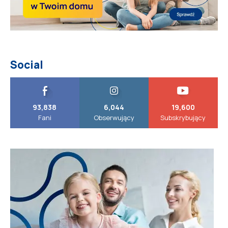
Social
93,838
6,044
19,600
Fani
Obserwujący
Subskrybujący