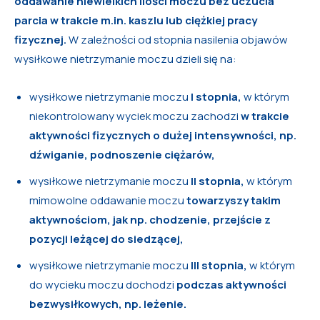
oddawanie niewielkich ilości moczu bez uczucia
parcia w trakcie m.in. kaszlu lub ciężkiej pracy
fizycznej.
W zależności od stopnia nasilenia objawów
wysiłkowe nietrzymanie moczu dzieli się na:
wysiłkowe nietrzymanie moczu
I stopnia,
w którym
niekontrolowany wyciek moczu zachodzi
w trakcie
aktywności fizycznych o dużej intensywności, np.
dźwiganie, podnoszenie ciężarów,
wysiłkowe nietrzymanie moczu
II stopnia,
w którym
mimowolne oddawanie moczu
towarzyszy takim
aktywnościom, jak np. chodzenie, przejście z
pozycji leżącej do siedzącej,
wysiłkowe nietrzymanie moczu
III stopnia,
w którym
do wycieku moczu dochodzi
podczas aktywności
bezwysiłkowych, np. leżenie.