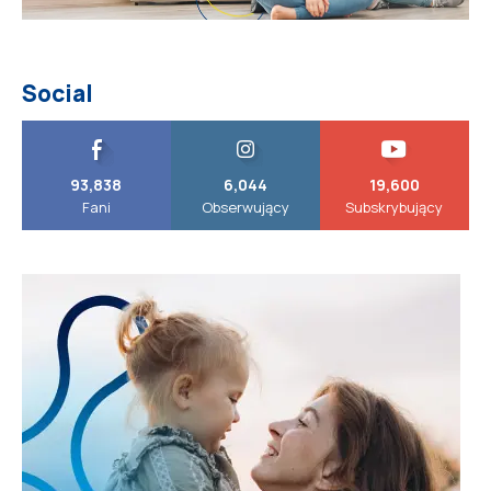
Social
93,838
6,044
19,600
Fani
Obserwujący
Subskrybujący