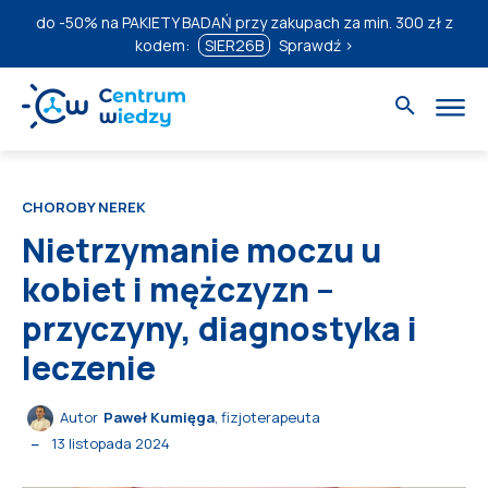
do
-50%
na PAKIETY BADAŃ przy zakupach za min. 300 zł z
kodem:
SIER26B
Sprawdź ›
CHOROBY NEREK
Nietrzymanie moczu u
kobiet i mężczyzn –
przyczyny, diagnostyka i
leczenie
Autor
Paweł Kumięga
, fizjoterapeuta
13 listopada 2024