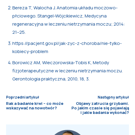
Bereza T, Walocha J. Anatomia układu moczowo-
płciowego. Stangel-Wójcikiewicz, Medycyna
regeneracyjna w leczeniu nietrzymania moczu; 2014:
21–25.
https://pacjent.gov.pl/jak-zyc-z-choroba/nie-tylko-
kobiecy-problem
Borowicz AM, Wieczorowska-Tobis K, Metody
fizjoterapeutyczne w leczeniu nietrzymania moczu.
Gerontologia praktyczna, 2010, 18, 3.
Poprzedni artykuł
Następny artykuł
Rak a badanie krwi – co może
Objawy zatrucia grzybami.
wskazywać na nowotwór?
Po jakim czasie się pojawiają
i jakie badania wykonać?