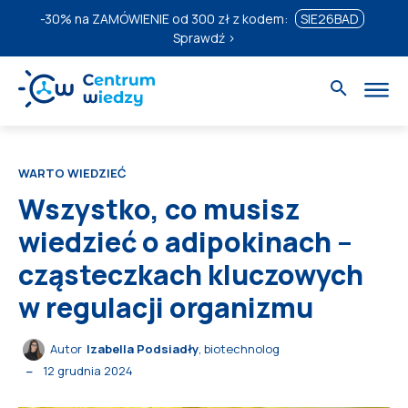
-30%
na ZAMÓWIENIE od 300 zł z kodem:
SIE26BAD
Sprawdź ›
WARTO WIEDZIEĆ
Wszystko, co musisz
wiedzieć o adipokinach –
cząsteczkach kluczowych
w regulacji organizmu
Autor
Izabella Podsiadły
, biotechnolog
12 grudnia 2024