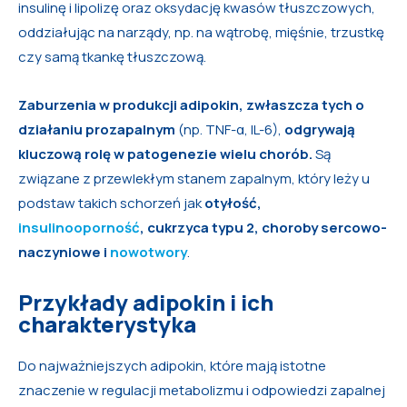
insulinę i lipolizę oraz oksydację kwasów tłuszczowych,
oddziałując na narządy, np. na wątrobę, mięśnie, trzustkę
czy samą tkankę tłuszczową.
Zaburzenia w produkcji adipokin, zwłaszcza tych o
działaniu prozapalnym
(np. TNF-α, IL-6),
odgrywają
kluczową rolę w patogenezie wielu chorób.
Są
związane z przewlekłym stanem zapalnym, który leży u
podstaw takich schorzeń jak
otyłość,
insulinooporność
, cukrzyca typu 2, choroby sercowo-
naczyniowe i
nowotwory
.
Przykłady adipokin i ich
charakterystyka
Do najważniejszych adipokin, które mają istotne
znaczenie w regulacji metabolizmu i odpowiedzi zapalnej