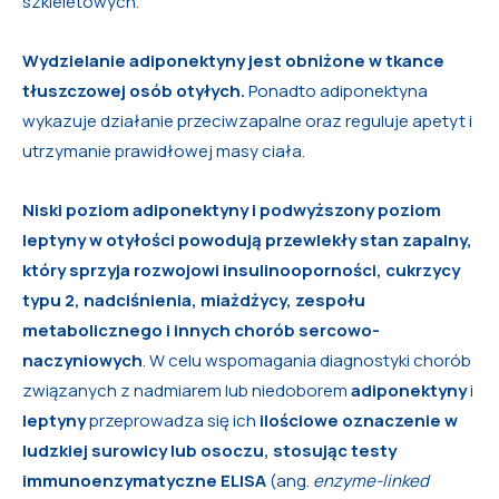
szkieletowych.
Wydzielanie adiponektyny jest obniżone w tkance
tłuszczowej osób otyłych.
Ponadto adiponektyna
wykazuje działanie przeciwzapalne oraz reguluje apetyt i
utrzymanie prawidłowej masy ciała.
Niski poziom adiponektyny i podwyższony poziom
leptyny w otyłości powodują przewlekły stan zapalny,
który sprzyja rozwojowi insulinooporności,
cukrzycy
typu 2, nadciśnienia, miażdżycy, zespołu
metabolicznego i innych chorób sercowo-
naczyniowych
. W celu wspomagania diagnostyki chorób
związanych z nadmiarem lub niedoborem
adiponektyny
i
leptyny
przeprowadza się ich
ilościowe oznaczenie w
ludzkiej surowicy lub osoczu, stosując testy
immunoenzymatyczne ELISA
(ang.
enzyme-linked