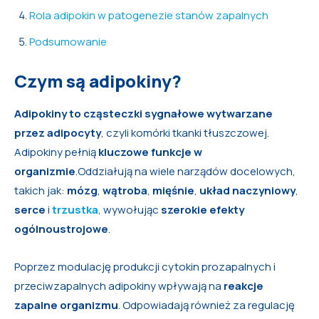
Rola adipokin w patogenezie stanów zapalnych
Podsumowanie
Czym są adipokiny?
Adipokiny to cząsteczki sygnałowe wytwarzane
przez adipocyty
, czyli komórki tkanki tłuszczowej.
Adipokiny pełnią
kluczowe funkcje w
organizmie
.Oddziałują na wiele narządów docelowych,
takich jak:
mózg
,
wątroba
,
mięśnie
,
układ naczyniowy
,
serce
i
trzustka
, wywołując
szerokie efekty
ogólnoustrojowe
.
Poprzez modulację produkcji cytokin prozapalnych i
przeciwzapalnych adipokiny wpływają na
reakcje
zapalne organizmu
. Odpowiadają również za regulację