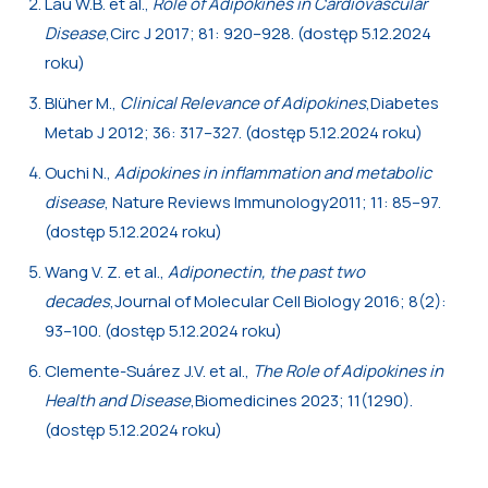
Lau W.B. et al.,
Role of Adipokines in Cardiovascular
Disease
,Circ J 2017; 81: 920–928. (dostęp 5.12.2024
roku)
Blüher M.,
Clinical Relevance of Adipokines
,Diabetes
Metab J 2012; 36: 317–327. (dostęp 5.12.2024 roku)
Ouchi N.,
Adipokines in inflammation and metabolic
disease
, Nature Reviews Immunology2011; 11: 85–97.
(dostęp 5.12.2024 roku)
Wang V. Z. et al.,
Adiponectin, the past two
decades
,Journal of Molecular Cell Biology 2016; 8(2):
93–100. (dostęp 5.12.2024 roku)
Clemente-Suárez J.V. et al.,
The Role of Adipokines in
Health and Disease
,Biomedicines 2023; 11(1290).
(dostęp 5.12.2024 roku)