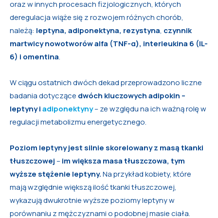
oraz w innych procesach fizjologicznych, których
deregulacja wiąże się z rozwojem różnych chorób,
należą:
leptyna, adiponektyna, rezystyna
,
czynnik
martwicy nowotworów alfa (TNF-α), interleukina 6 (IL-
6) i omentina
.
W ciągu ostatnich dwóch dekad przeprowadzono liczne
badania dotyczące
dwóch kluczowych adipokin –
leptyny i
adiponektyny
– ze względu na ich ważną rolę w
regulacji metabolizmu energetycznego.
Poziom leptyny jest silnie skorelowany z masą tkanki
tłuszczowej
–
im większa masa tłuszczowa, tym
wyższe stężenie leptyny.
Na przykład kobiety, które
mają względnie większą ilość tkanki tłuszczowej,
wykazują dwukrotnie wyższe poziomy leptyny w
porównaniu z mężczyznami o podobnej masie ciała.