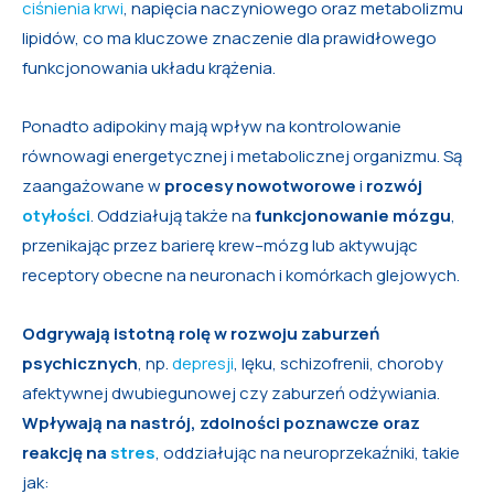
ciśnienia krwi
, napięcia naczyniowego oraz metabolizmu
lipidów, co ma kluczowe znaczenie dla prawidłowego
funkcjonowania układu krążenia.
Ponadto adipokiny mają wpływ na kontrolowanie
równowagi energetycznej i metabolicznej organizmu. Są
zaangażowane w
procesy nowotworowe
i
rozwój
otyłości
. Oddziałują także na
funkcjonowanie mózgu
,
przenikając przez barierę krew–mózg lub aktywując
receptory obecne na neuronach i komórkach glejowych.
Odgrywają istotną rolę w rozwoju zaburzeń
psychicznych
, np.
depresji
, lęku, schizofrenii, choroby
afektywnej dwubiegunowej czy zaburzeń odżywiania.
Wpływają na nastrój, zdolności poznawcze oraz
reakcję na
stres
, oddziałując na neuroprzekaźniki, takie
jak: