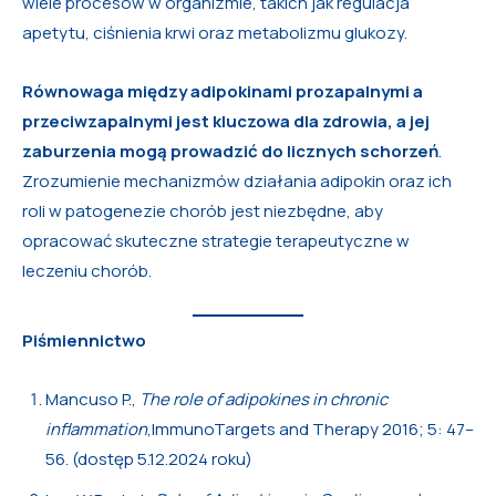
wiele procesów w organizmie, takich jak regulacja
apetytu, ciśnienia krwi oraz metabolizmu glukozy.
Równowaga między adipokinami prozapalnymi a
przeciwzapalnymi jest kluczowa dla zdrowia, a jej
zaburzenia mogą prowadzić do licznych schorzeń
.
Zrozumienie mechanizmów działania adipokin oraz ich
roli w patogenezie chorób jest niezbędne, aby
opracować skuteczne strategie terapeutyczne w
leczeniu chorób.
Piśmiennictwo
Mancuso P.,
The role of adipokines in chronic
inflammation
,ImmunoTargets and Therapy 2016; 5: 47–
56. (dostęp 5.12.2024 roku)