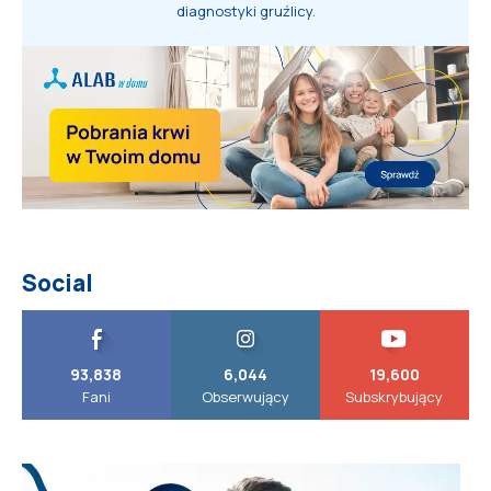
diagnostyki gruźlicy.
Social
93,838
6,044
19,600
Fani
Obserwujący
Subskrybujący