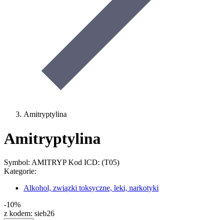
Amitryptylina
Amitryptylina
Symbol: AMITRYP
Kod ICD: (T05)
Kategorie:
Alkohol, związki toksyczne, leki, narkotyki
-10%
z kodem:
sieb26