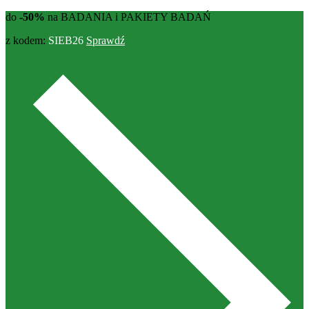
do
-50%
na BADANIA i PAKIETY BADAŃ
z kodem:
SIEB26
Sprawdź