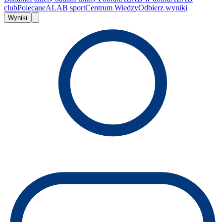
club
Polecane
ALAB sport
Centrum Wiedzy
Odbierz wyniki
Wyniki