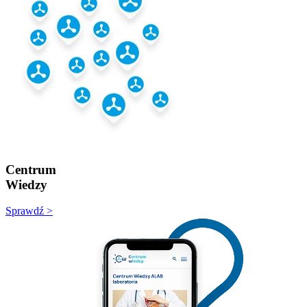
Centrum
Wiedzy
Sprawdź >