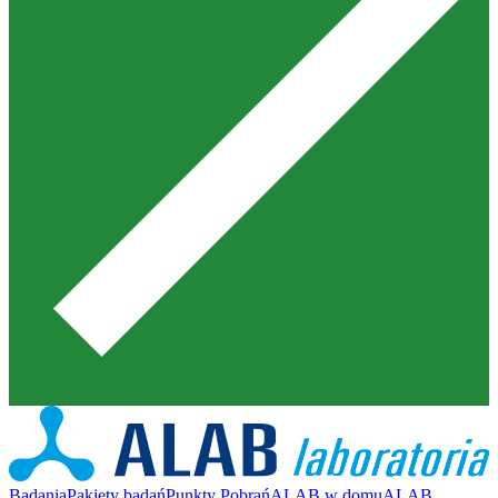
Badania
Pakiety badań
Punkty Pobrań
ALAB w domu
ALAB