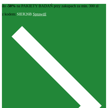
do
-50%
na PAKIETY BADAŃ przy zakupach za min. 300 zł
z kodem:
SIER26B
Sprawdź