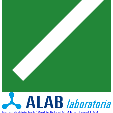
Badania
Pakiety badań
Punkty Pobrań
ALAB w domu
ALAB