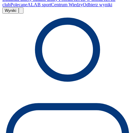
club
Polecane
ALAB sport
Centrum Wiedzy
Odbierz wyniki
Wyniki