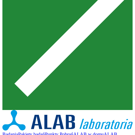
Badania
Pakiety badań
Punkty Pobrań
ALAB w domu
ALAB