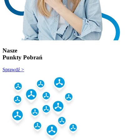
Nasze
Punkty Pobrań
Sprawdź >