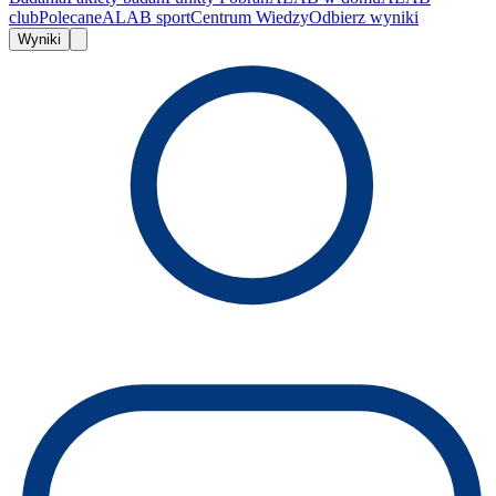
club
Polecane
ALAB sport
Centrum Wiedzy
Odbierz wyniki
Wyniki