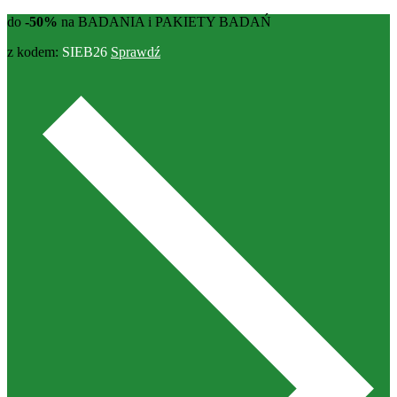
do
-50%
na BADANIA i PAKIETY BADAŃ
z kodem:
SIEB26
Sprawdź