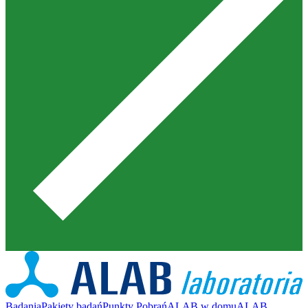
Badania
Pakiety badań
Punkty Pobrań
ALAB w domu
ALAB