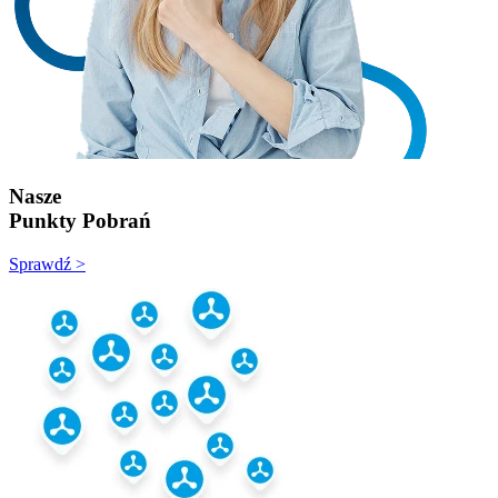
Nasze
Punkty Pobrań
Sprawdź >