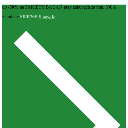
do
-50%
na PAKIETY BADAŃ przy zakupach za min. 300 zł
z kodem:
SIER26B
Sprawdź