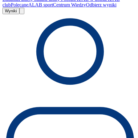
club
Polecane
ALAB sport
Centrum Wiedzy
Odbierz wyniki
Wyniki