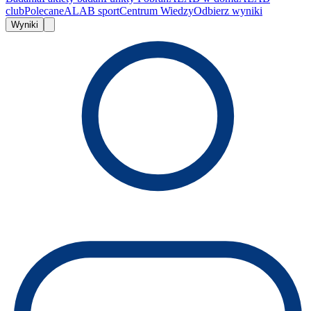
club
Polecane
ALAB sport
Centrum Wiedzy
Odbierz wyniki
Wyniki