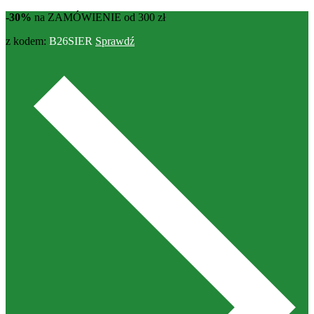
-30%
na ZAMÓWIENIE od 300 zł
z kodem:
B26SIER
Sprawdź