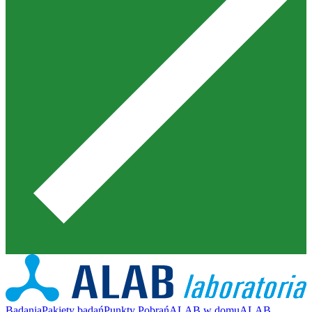
Badania
Pakiety badań
Punkty Pobrań
ALAB w domu
ALAB