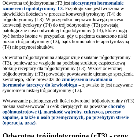
Odwrotna trójjodotyronina rT3 jest
nieczynnym hormonalnie
izomerem trijodotyroniny T3
. Fizjologicznie jest tworzona w
niewielkich ilościach w procesie konwersji tyroksyny (T4) do
trójjodotyroniny (T3). W przypadku nieprawidłowego procesu
konwersji tyroksyny (T4) do trójjodotyroniny (T3) powstają
patologiczne ilości odwrotnej trójjodotyroniny (rT3), które mogą
być bardzo istotne w przypadku, gdy u pacjenta oznaczono niski
poziom trójjodotyroniny (T3), bądź hormonalna terapia tyroksyną
(T4) nie przynosi skutków.
Odwrotna trójjodotyronina antagonizuje działanie trójjodotyroniny
(T3), ponieważ ze względu na podobną strukturę cząsteczkową
blokuję receptory dla trójjodotyroniny (T3). Wzrost odwrotnej
trójjodotyroniny (rT3) powoduje powstawanie ujemnego sprzężenia
zwrotnego, które prowadzi do
zmniejszenia uwalniania
hormonów tarczycy do krwioobiegu
– zjawisko to jest nazywane
syndromem niskiej trójjodotyroniny (T3).
Wytwarzanie patologicznych ilości odwrotnej trójjodotyroniny (rT3)
można zaobserwować u osób cierpiących na poważne
choroby
ogólnoustrojowe
tj. marskość wątroby, cukrzyca, procesy
zapalne, a także u osób przemęczonych, po przebytym stresie
(operacja, uraz).
Odwrotna trójjodotyronina (rT3) - ceny