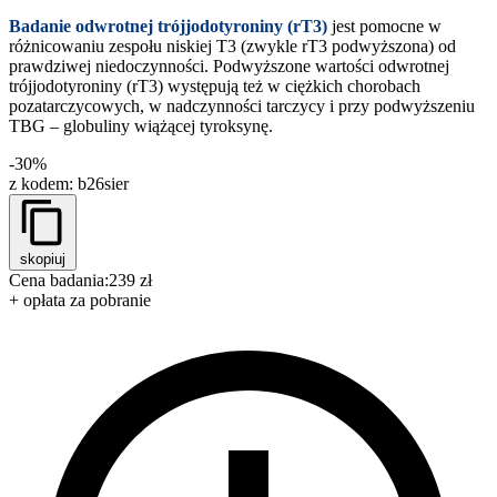
Badanie odwrotnej trójjodotyroniny (rT3)
jest pomocne w
różnicowaniu zespołu niskiej T3 (zwykle rT3 podwyższona) od
prawdziwej niedoczynności. Podwyższone wartości odwrotnej
trójjodotyroniny (rT3) występują też w ciężkich chorobach
pozatarczycowych, w nadczynności tarczycy i przy podwyższeniu
TBG – globuliny wiążącej tyroksynę.
-30%
z kodem:
b26sier
skopiuj
Cena badania:
239 zł
+ opłata za pobranie