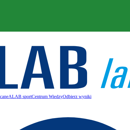
ecane
ALAB sport
Centrum Wiedzy
Odbierz wyniki