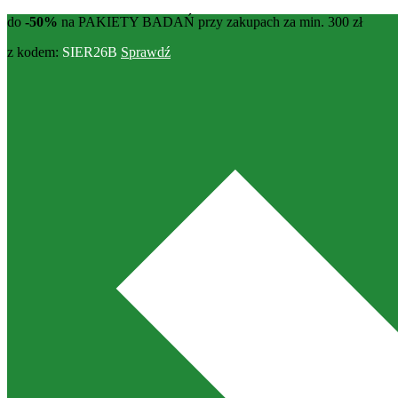
do
-50%
na PAKIETY BADAŃ przy zakupach za min. 300 zł
z kodem:
SIER26B
Sprawdź