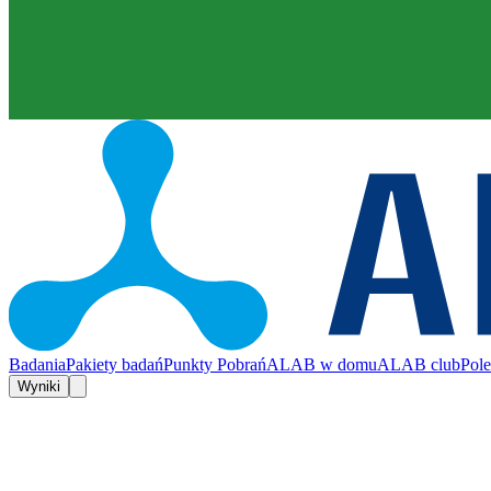
Badania
Pakiety badań
Punkty Pobrań
ALAB w domu
ALAB club
Pol
Wyniki