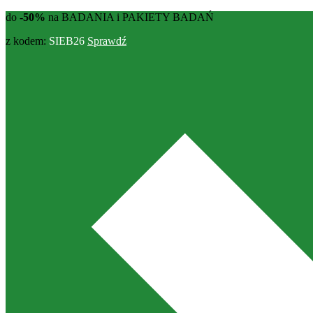
do
-50%
na BADANIA i PAKIETY BADAŃ
z kodem:
SIEB26
Sprawdź