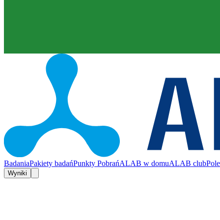
Badania
Pakiety badań
Punkty Pobrań
ALAB w domu
ALAB club
Pol
Wyniki