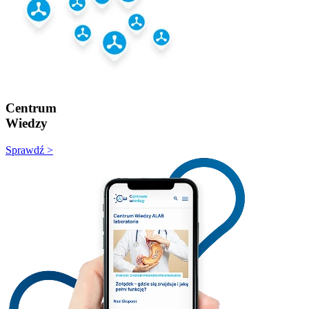
Centrum
Wiedzy
Sprawdź >