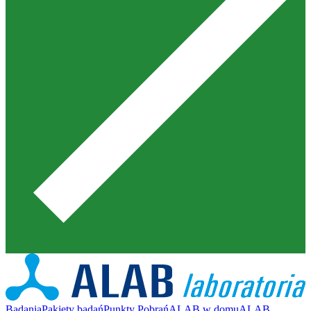
Badania
Pakiety badań
Punkty Pobrań
ALAB w domu
ALAB