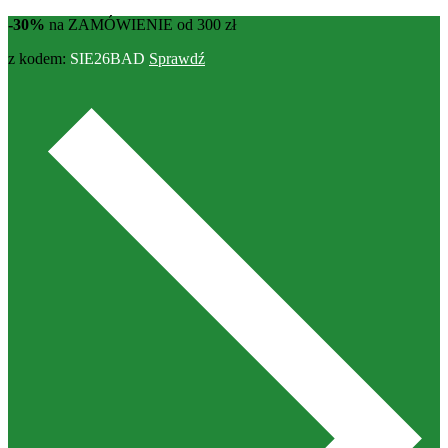
-30%
na ZAMÓWIENIE od 300 zł
z kodem:
SIE26BAD
Sprawdź