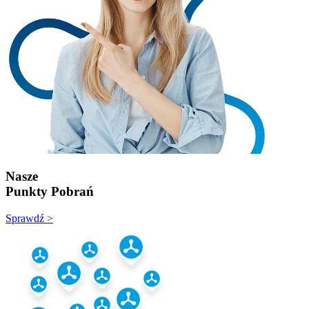
Nasze
Punkty Pobrań
Sprawdź >