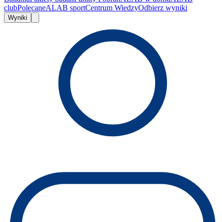
club
Polecane
ALAB sport
Centrum Wiedzy
Odbierz wyniki
Wyniki