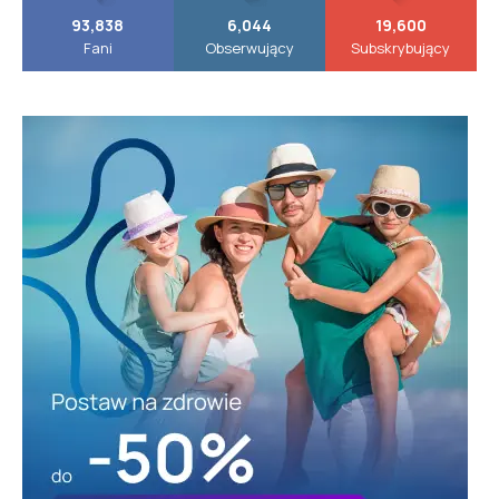
93,838
6,044
19,600
Fani
Obserwujący
Subskrybujący