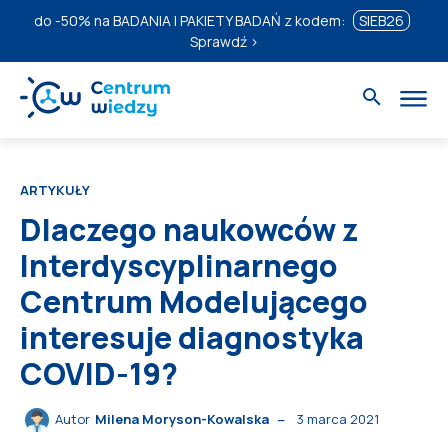
do
-50%
na BADANIA I PAKIETY BADAŃ z kodem:
SIEB26
Sprawdź ›
ARTYKUŁY
Dlaczego naukowców z
Interdyscyplinarnego
Centrum Modelującego
interesuje diagnostyka
COVID-19?
3 marca 2021
Autor
Milena Moryson-Kowalska