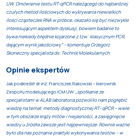
UW. Omówienie testu RT-qPCR należącego do najbardziej
czułych metod ilościowych do wykrywania niewielkich
ilości cząsteczek RNA w próbce, okazało się być niezwykle
interesującym aspektem dyskusji, bowiem badanie to
bywa niekiedy błędnie kojarzone z tzw. klasycznym PCR,
dającym wynik jakościowy” – komentuje Grzegorz
Skoneczny specjalista ds. Technik Molekularnych
.
Opinie ekspertów
Jak podkreślił dr inż. Franciszek Rakowski – kierownik
Zespołu modelującego ICM UW:
„spotkanie ze
specjalistami w ALAB laboratoria pozwoliło nam pogłębić
wiedzę na temat metody diagnostycznej RT- qPCR – wiele
w tym obszarze krąży mitów i niejasności, a zasięgnięcie
wiedzy u źródła zawsze jest najpewniejsze. Równie ważne
było dla nas poznanie praktyki wykonywania testów – w