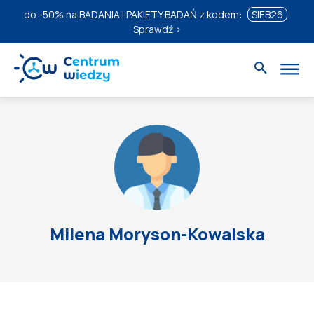
do
-50%
na BADANIA I PAKIETY BADAŃ z kodem:
SIEB26
Sprawdź ›
Milena Moryson-Kowalska