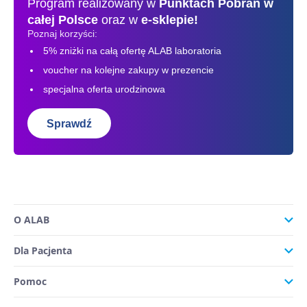
Program realizowany w
Punktach Pobrań
w
całej Polsce
oraz w
e-sklepie!
Poznaj korzyści:
5% zniżki na całą ofertę ALAB laboratoria
voucher na kolejne zakupy w prezencie
specjalna oferta urodzinowa
Sprawdź
O ALAB
Dla Pacjenta
Pomoc