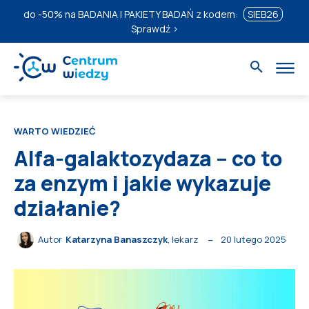
do
-50%
na BADANIA I PAKIETY BADAŃ z kodem:
SIEB26
Sprawdź ›
WARTO WIEDZIEĆ
Alfa-galaktozydaza – co to
za enzym i jakie wykazuje
działanie?
20 lutego 2025
Autor
Katarzyna Banaszczyk
, lekarz