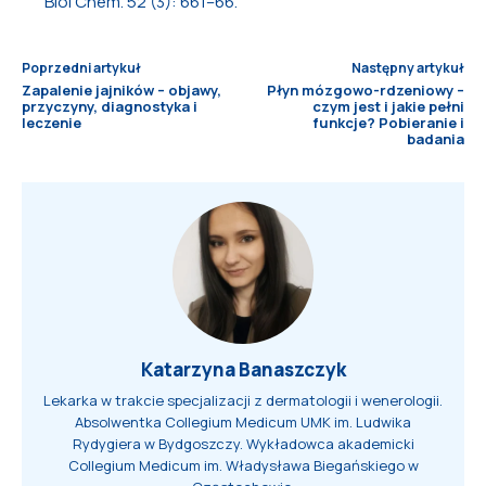
Biol Chem. 52 (3): 661–66.
Poprzedni artykuł
Następny artykuł
Zapalenie jajników – objawy,
Płyn mózgowo-rdzeniowy –
przyczyny, diagnostyka i
czym jest i jakie pełni
leczenie
funkcje? Pobieranie i
badania
Katarzyna Banaszczyk
Lekarka w trakcie specjalizacji z dermatologii i wenerologii.
Absolwentka Collegium Medicum UMK im. Ludwika
Rydygiera w Bydgoszczy. Wykładowca akademicki
Collegium Medicum im. Władysława Biegańskiego w