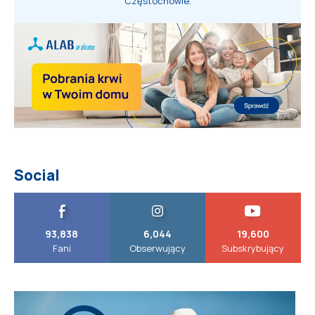
Częstochowie.
Social
93,838
6,044
19,600
Fani
Obserwujący
Subskrybujący