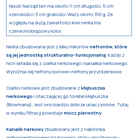
fasoli. Narząd ten ma około 11 cm długości, 5 cm
szerokości i 3 cm grubości. Waży około 150 g. Ze
względu na dużą zawartości krwi nerka ma
czerwonobrązowy kolor.
Nerka zbudowana jest z kilku milionów
nefronów, które
są jej jednostką strukturalno-funkcjonalną
. Każdy z
nich składa się z ciałka nerkowego i kanalika nerkowego.
Wyróżnia się nefrony korowe i nefrony przyrdzeniowe.
Ciałko nerkowe jest zbudowane z
kłębuszka
nerkowego
i otaczającej go torebki kłębuszka
(Bowmana). Jest ono bardzo dobrze unaczynione. Tutaj
w wyniku filtracji powstaje
mocz pierwotny
.
Kanalik nerkowy
zbudowany jest z nabłonka
jednowarstwowego brukowego, który umożliwia mu