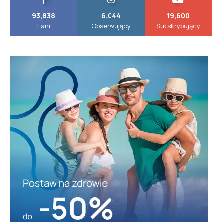
93,838
6,044
19,600
Fani
Obserwujący
Subskrybujący