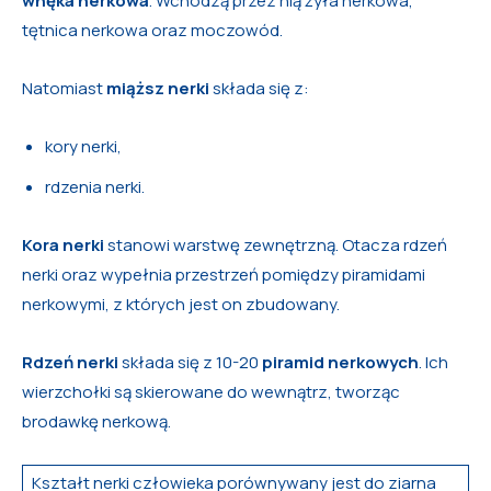
wnęka nerkowa
. Wchodzą przez nią żyła nerkowa,
tętnica nerkowa oraz moczowód.
Natomiast
miąższ nerki
składa się z:
kory nerki,
rdzenia nerki.
Kora nerki
stanowi warstwę zewnętrzną. Otacza rdzeń
nerki oraz wypełnia przestrzeń pomiędzy piramidami
nerkowymi, z których jest on zbudowany.
Rdzeń nerki
składa się z 10-20
piramid nerkowych
. Ich
wierzchołki są skierowane do wewnątrz, tworząc
brodawkę nerkową.
Kształt nerki człowieka porównywany jest do ziarna