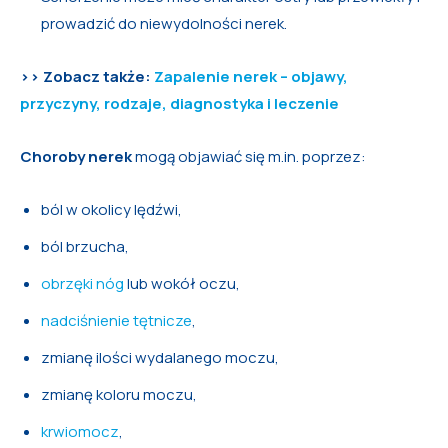
prowadzić do niewydolności nerek.
>> Zobacz także:
Zapalenie nerek – objawy,
przyczyny, rodzaje, diagnostyka i leczenie
Choroby nerek
mogą objawiać się m.in. poprzez:
ból w okolicy lędźwi,
ból brzucha,
obrzęki nóg
lub wokół oczu,
nadciśnienie tętnicze
,
zmianę ilości wydalanego moczu,
zmianę koloru moczu,
krwiomocz
,