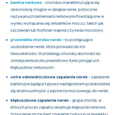
kamica nerkowa
– choroba charakteryzująca się
obecnością złogów w obrębie nerek, potocznie
nazywanych kamieniami nerkowymi.Powstają one w
wyniku wytrącania się składników moczu, takich jak
szczawian lub fosforan wapnia czy kwas moczowy;
przewlekła choroba nerek
– to postępujące
uszkodzenie nerek, które prowadzi do ich
niewydolności. W przebiegu choroby dochodzi do
zmniejszenia liczby prawidłowo funkcjonujących
kłębuszków nerkowych;
ostre odmiedniczkowe zapalenie nerek
– zakażenie
bakteryjne będące typowo następstwem przedostania
się drobnoustrojów z pęcherza moczowego do nerek;
kłębuszkowe zapalenie nerek
– grupa chorób, w
których proces zapalny obejmuje kłębuszki nerkowe.
Schorzenie może mieć charakter ostry lub przewlekły i