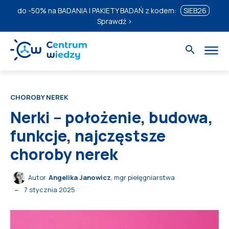
do
-50%
na BADANIA I PAKIETY BADAŃ z kodem:
SIEB26
Sprawdź ›
CHOROBY NEREK
Nerki – położenie, budowa,
funkcje, najczęstsze
choroby nerek
Autor
Angelika Janowicz
, mgr pielęgniarstwa
7 stycznia 2025