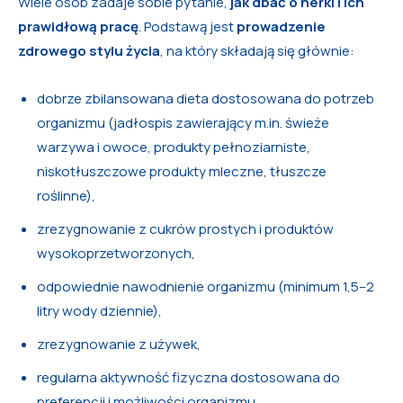
Wiele osób zadaje sobie pytanie,
jak dbać o nerki i ich
prawidłową pracę
. Podstawą jest
prowadzenie
zdrowego stylu życia
, na który składają się głównie:
dobrze zbilansowana dieta dostosowana do potrzeb
organizmu (jadłospis zawierający m.in. świeże
warzywa i owoce, produkty pełnoziarniste,
niskotłuszczowe produkty mleczne, tłuszcze
roślinne),
zrezygnowanie z cukrów prostych i produktów
wysokoprzetworzonych,
odpowiednie nawodnienie organizmu (minimum 1,5–2
litry wody dziennie),
zrezygnowanie z używek,
regularna aktywność fizyczna dostosowana do
preferencji i możliwości organizmu,