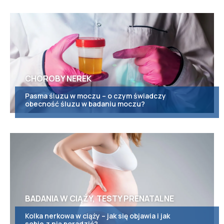
CHOROBY NEREK
Pasma śluzu w moczu – o czym świadczy
obecność śluzu w badaniu moczu?
BADANIA W CIĄŻY, TESTY PRENATALNE
Kolka nerkowa w ciąży – jak się objawia i jak
sobie z nią poradzić?