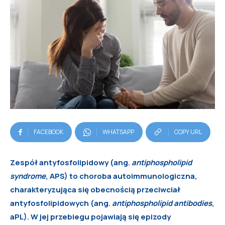
FACEBOOK
WHATSAPP
COPY URL
Zespół antyfosfolipidowy (ang.
antiphospholipid
syndrome
, APS) to choroba autoimmunologiczna,
charakteryzująca się obecnością przeciwciał
antyfosfolipidowych (ang.
antiphospholipid antibodies
,
aPL). W jej przebiegu pojawiają się epizody