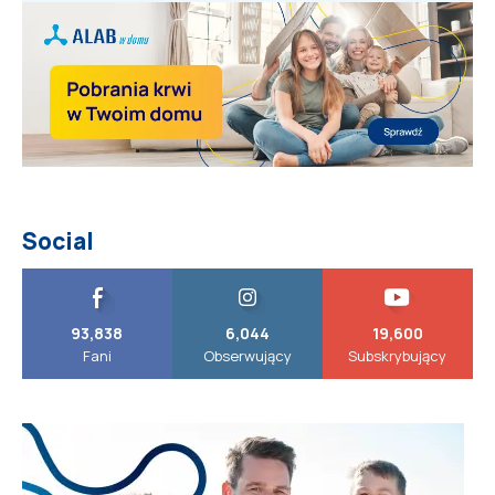
Social
93,838
6,044
19,600
Fani
Obserwujący
Subskrybujący