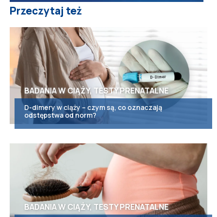
Przeczytaj też
BADANIA W CIĄŻY, TESTY PRENATALNE
D-dimery w ciąży – czym są, co oznaczają
odstępstwa od norm?
BADANIA W CIĄŻY, TESTY PRENATALNE