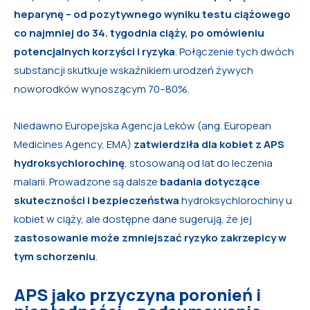
heparynę – od pozytywnego wyniku testu ciążowego
co najmniej do 34. tygodnia ciąży, po omówieniu
potencjalnych korzyści i ryzyka
. Połączenie tych dwóch
substancji skutkuje wskaźnikiem urodzeń żywych
noworodków wynoszącym 70–80%.
Niedawno Europejska Agencja Leków (ang. European
Medicines Agency, EMA)
zatwierdziła dla kobiet z APS
hydroksychlorochinę
, stosowaną od lat do leczenia
malarii. Prowadzone są dalsze
badania dotyczące
skuteczności i bezpieczeństwa
hydroksychlorochiny u
kobiet w ciąży, ale dostępne dane sugerują, że jej
zastosowanie może zmniejszać ryzyko zakrzepicy w
tym schorzeniu
.
APS jako przyczyna poronień i