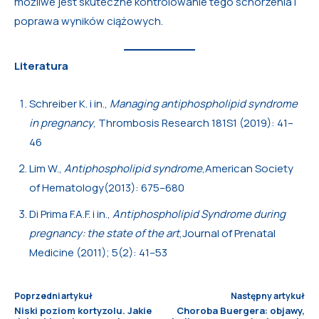
możliwe jest skuteczne kontrolowanie tego schorzenia i
poprawa wyników ciążowych.
Literatura
Schreiber K. i in.,
Managing antiphospholipid syndrome
in pregnancy
, Thrombosis Research 181S1 (2019): 41–
46
Lim W.,
Antiphospholipid syndrome
,American Society
of Hematology(2013): 675–680
Di Prima F.A.F. i in.,
Antiphospholipid Syndrome during
pregnancy: the state of the art
,Journal of Prenatal
Medicine (2011); 5(2): 41–53
Poprzedni artykuł
Następny artykuł
Niski poziom kortyzolu. Jakie
Choroba Buergera: objawy,