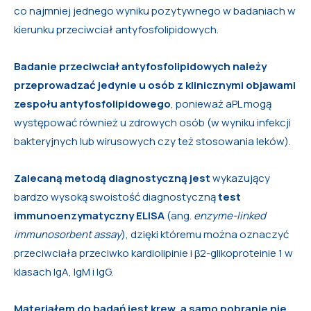
co najmniej jednego wyniku pozytywnego w badaniach w
kierunku przeciwciał antyfosfolipidowych.
Badanie przeciwciał antyfosfolipidowych należy
przeprowadzać jedynie u osób z klinicznymi objawami
zespołu antyfosfolipidowego
, ponieważ aPL mogą
występować również u zdrowych osób (w wyniku infekcji
bakteryjnych lub wirusowych czy też stosowania leków).
Zalecaną metodą diagnostyczną jest
wykazujący
bardzo wysoką swoistość diagnostyczną
test
immunoenzymatyczny ELISA
(ang.
enzyme-linked
immunosorbent assay
), dzięki któremu można oznaczyć
przeciwciała przeciwko kardiolipinie i β2-glikoproteinie 1 w
klasach IgA, IgM i IgG.
Materiałem do badań jest krew, a samo pobranie nie