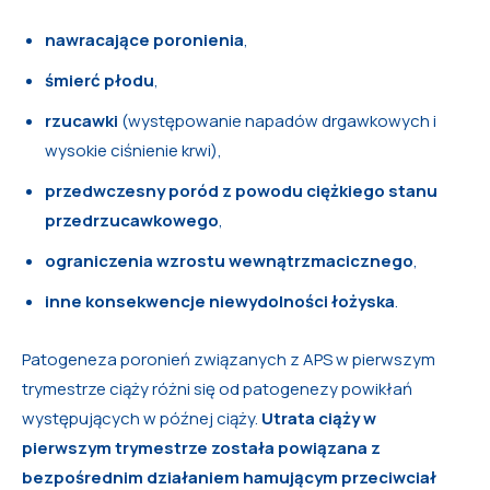
nawracające poronienia
,
śmierć płodu
,
rzucawki
(występowanie napadów drgawkowych i
wysokie ciśnienie krwi),
przedwczesny poród z powodu ciężkiego stanu
przedrzucawkowego
,
ograniczenia wzrostu wewnątrzmacicznego
,
inne konsekwencje niewydolności łożyska
.
Patogeneza poronień związanych z APS w pierwszym
trymestrze ciąży różni się od patogenezy powikłań
występujących w późnej ciąży.
Utrata ciąży w
pierwszym trymestrze została powiązana z
bezpośrednim działaniem hamującym przeciwciał