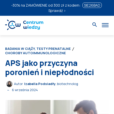
-30%
na ZAMÓWIENIE od 300 zł z kodem:
SIE26BAD
Sprawdź ›
BADANIA W CIĄŻY, TESTY PRENATALNE
CHOROBY AUTOIMMUNOLOGICZNE
APS jako przyczyna
poronień i niepłodności
Autor
Izabella Podsiadły
, biotechnolog
6 września 2024