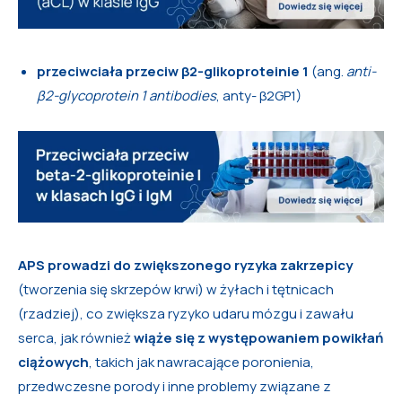
przeciwciała przeciw
β2
-glikoproteinie 1
(ang.
anti-
β2-glycoprotein 1 antibodies
, anty- β2GP1)
APS prowadzi do zwiększonego ryzyka zakrzepicy
(tworzenia się skrzepów krwi) w żyłach i tętnicach
(rzadziej), co zwiększa ryzyko udaru mózgu i zawału
serca, jak również
wiąże się z występowaniem powikłań
ciążowych
, takich jak nawracające poronienia,
przedwczesne porody i inne problemy związane z