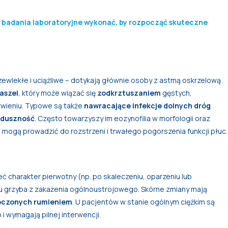
ie badania laboratoryjne wykonać, by rozpocząć skuteczne
ewlekłe i uciążliwe – dotykają głównie osoby z astmą oskrzelową
aszel
, który może wiązać się
zodkrztuszaniem
gęstych,
wieniu. Typowe są także
nawracające infekcje dolnych dróg
duszność
. Często towarzyszy im eozynofilia w morfologii oraz
mogą prowadzić do rozstrzeni i trwałego pogorszenia funkcji płuc.
ć charakter pierwotny (np. po skaleczeniu, oparzeniu lub
u grzyba z zakażenia ogólnoustrojowego. Skórne zmiany mają
toczonych rumieniem
. U pacjentów w stanie ogólnym ciężkim są
 wymagają pilnej interwencji.