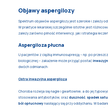
Objawy aspergilozy
Spektrum objawów aspergilozy jest szerokie i zależy od
W praktyce lekarskiej szczególnie istotne jest różnico
zależy zarówno pilność interwencji, jak i strategia leczen
Aspergiloza płucna
U pacjentów z ciężką immunosupresją – np. po przeszcz
biologicznej – zakażenie może przyjąć postać
inwazyjn
dwóch odmianach:
Ostra inwazyjna aspergiloza
Choroba rozwija się nagle i gwałtownie, a do jej typow
stosowania antybiotyków, oraz
duszność
,
spadek satu
ból opłucnowy
nasilający się przy oddychaniu. W bada