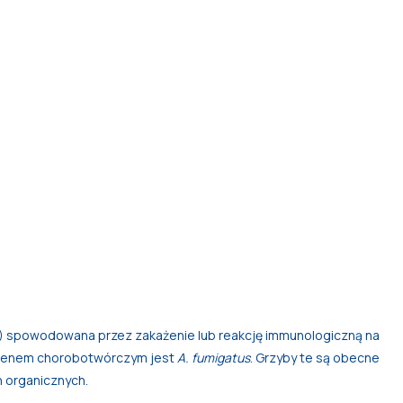
44) spowodowana przez zakażenie lub reakcję immunologiczną na
togenem chorobotwórczym jest
A. fumigatus
. Grzyby te są obecne
h organicznych.