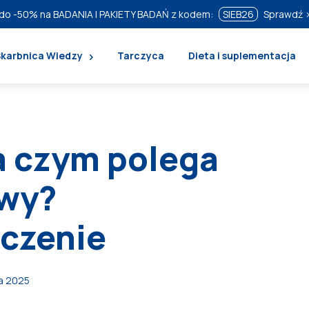
do
-50%
na BADANIA I PAKIETY BADAŃ z kodem:
SIEB26
Sprawdź 
Skarbnica Wiedzy
Tarczyca
Dieta i suplementacja
a czym polega
awy?
 leczenie
ia 2025