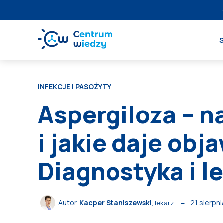
INFEKCJE I PASOŻYTY
Aspergiloza – n
i jakie daje obj
Diagnostyka i
21 sierpn
Autor
Kacper Staniszewski
, lekarz