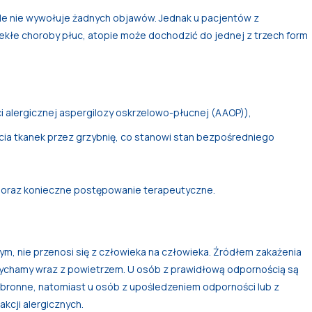
e nie wywołuje żadnych objawów. Jednak u pacjentów z
ekłe choroby płuc, atopie może dochodzić do jednej z trzech form
ci alergicznej aspergilozy oskrzelowo-płucnej (AAOP)),
cia tkanek przez grzybnię, co stanowi stan bezpośredniego
 oraz konieczne postępowanie terapeutyczne.
ym, nie przenosi się z człowieka na człowieka. Źródłem zakażenia
wdychamy wraz z powietrzem. U osób z prawidłową odpornością są
onne, natomiast u osób z upośledzeniem odporności lub z
kcji alergicznych.