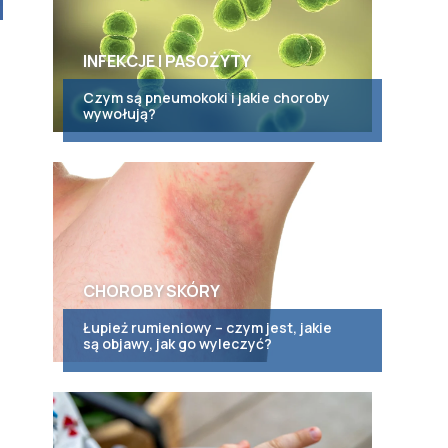
INFEKCJE I PASOŻYTY
Czym są pneumokoki i jakie choroby
wywołują?
CHOROBY SKÓRY
Łupież rumieniowy – czym jest, jakie
są objawy, jak go wyleczyć?