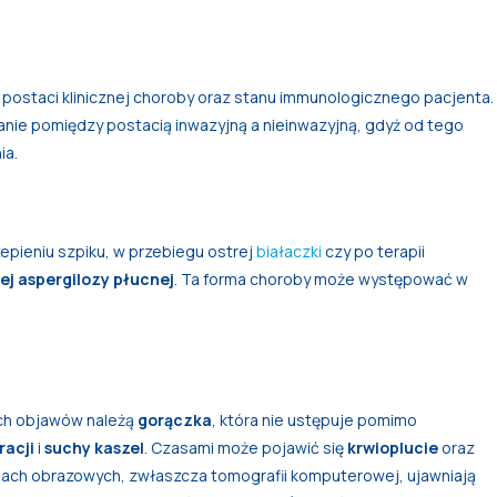
 postaci klinicznej choroby oraz stanu immunologicznego pacjenta.
wanie pomiędzy postacią inwazyjną a nieinwazyjną, gdyż od tego
ia.
epieniu szpiku, w przebiegu ostrej
białaczki
czy po terapii
ej aspergilozy płucnej
. Ta forma choroby może występować w
ych objawów należą
gorączka
, która nie ustępuje pomimo
racji
i
suchy kaszel
. Czasami może pojawić się
krwioplucie
oraz
niach obrazowych, zwłaszcza tomografii komputerowej, ujawniają