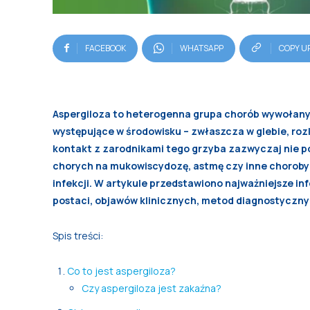
FACEBOOK
WHATSAPP
COPY U
Aspergiloza to heterogenna grupa chorób wywołany
występujące w środowisku – zwłaszcza w glebie, rozk
kontakt z zarodnikami tego grzyba zazwyczaj nie p
chorych na mukowiscydozę, astmę czy inne choroby 
infekcji. W artykule przedstawiono najważniejsze 
postaci, objawów klinicznych, metod diagnostyczn
Spis treści:
Co to jest aspergiloza?
Czy aspergiloza jest zakaźna?