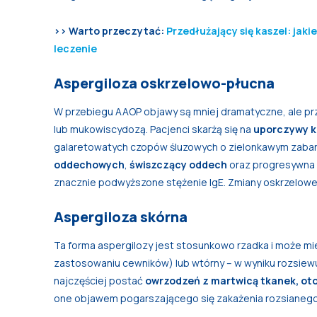
>> Warto przeczytać:
Przedłużający się kaszel: jak
leczenie
Aspergiloza oskrzelowo-płucna
W przebiegu AAOP objawy są mniej dramatyczne, ale prz
lub mukowiscydozą. Pacjenci skarżą się na
uporczywy k
galaretowatych czopów śluzowych o zielonkawym zabar
oddechowych
,
świszczący oddech
oraz progresywna
znacznie podwyższone stężenie IgE. Zmiany oskrzelowe 
Aspergiloza skórna
Ta forma aspergilozy jest stosunkowo rzadka i może mie
zastosowaniu cewników) lub wtórny – w wyniku rozsiew
najczęściej postać
owrzodzeń z martwicą tkanek, o
one objawem pogarszającego się zakażenia rozsianego i