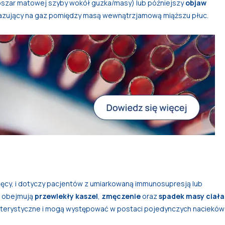
szar matowej szyby wokół guzka/masy) lub późniejszy
objaw
azujący na gaz pomiędzy masą wewnątrzjamową miąższu płuc.
iesięcy, i dotyczy pacjentów z umiarkowaną immunosupresją lub
 i obejmują
przewlekły kaszel
,
zmęczenie
oraz
spadek masy ciała
kterystyczne i mogą występować w postaci pojedynczych nacieków