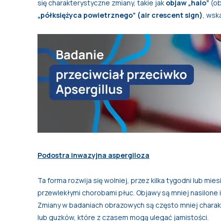
się charakterystyczne zmiany, takie jak
objaw „halo”
(ob
„półksiężyca powietrznego” (air crescent sign)
, wsk
Podostra inwazyjna aspergiloza
Ta forma rozwija się wolniej, przez kilka tygodni lub m
przewlekłymi chorobami płuc. Objawy są mniej nasilone
Zmiany w badaniach obrazowych są często mniej chara
lub guzków, które z czasem mogą ulegać jamistości.