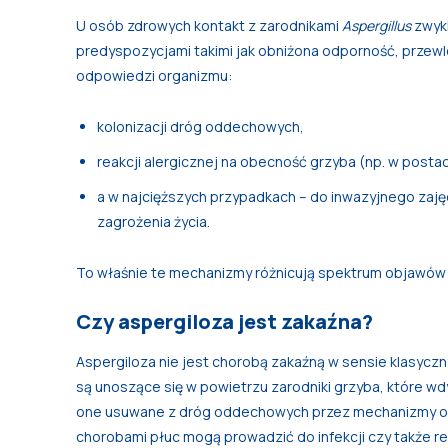
U osób zdrowych kontakt z zarodnikami
Aspergillus
zwykl
predyspozycjami takimi jak obniżona odporność, przewl
odpowiedzi organizmu:
kolonizacji dróg oddechowych,
reakcji alergicznej na obecność grzyba (np. w posta
a w najcięższych przypadkach – do inwazyjnego zaję
zagrożenia życia.
To właśnie te mechanizmy różnicują spektrum objawów
Czy aspergiloza jest zakaźna?
Aspergiloza nie jest chorobą zakaźną w sensie klasyczn
są unoszące się w powietrzu zarodniki grzyba, które 
one usuwane z dróg oddechowych przez mechanizmy obr
chorobami płuc mogą prowadzić do infekcji czy także rea