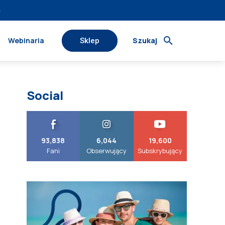
›
Webinaria
Szukaj
Sklep
Social
93,838
6,044
19,600
Fani
Obserwujący
Subskrybujący