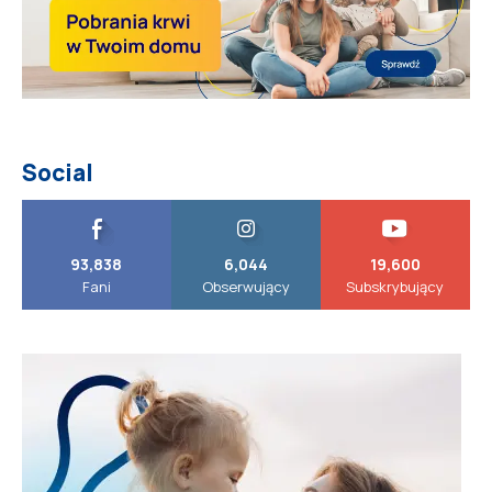
Social
93,838
6,044
19,600
Fani
Obserwujący
Subskrybujący