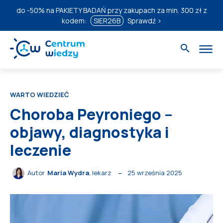
do
-50%
na PAKIETY BADAŃ przy zakupach za min. 300 zł z
kodem:
SIER26B
Sprawdź ›
WARTO WIEDZIEĆ
Choroba Peyroniego –
objawy, diagnostyka i
leczenie
25 września 2025
Autor
Maria Wydra
, lekarz