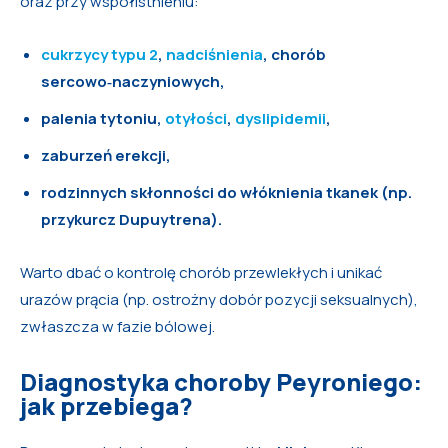
oraz przy współistnieniu:
cukrzycy typu 2
,
nadciśnienia
, chorób
sercowo‑naczyniowych,
palenia tytoniu,
otyłości
,
dyslipidemii
,
zaburzeń erekcji,
rodzinnych skłonności do włóknienia tkanek (np.
przykurcz Dupuytrena).
Warto dbać o kontrolę chorób przewlekłych i unikać
urazów prącia (np. ostrożny dobór pozycji seksualnych),
zwłaszcza w fazie bólowej.
Diagnostyka choroby Peyroniego:
jak przebiega?