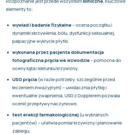
Rozpoznanie jest przede wszystkim
kliniczne
. Kluczowe
elementy to:
wywiad i badanie fizykalne
– ocena początku i
dynamiki skrzywienia, bólu, dysfunkcji seksualnej,
palpacyjne wykrycie płytki,
wykonana przez pacjenta dokumentacja
fotograficzna prącia we wzwodzie
– pomocna do
oceny kąta i kierunku krzywizny,
USG prącia
(w razie potrzeby, szczególnie przed
leczeniem inwazyjnym) – uwidacznia płytkę i
ewentualne zwapnienia, USG z Dopplerem pozwala
ocenić przepływy naczyniowe,
test erekcji farmakologicznej
(u wybranych
pacjentów) – ułatwia pomiar krzywizny i planowanie
zabiegu.