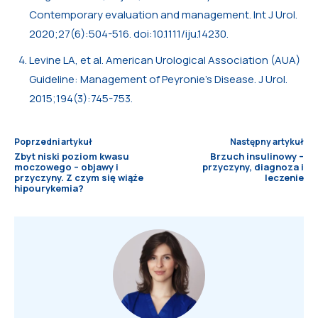
Contemporary evaluation and management. Int J Urol.
2020;27(6):504-516. doi:10.1111/iju.14230.
Levine LA, et al. American Urological Association (AUA)
Guideline: Management of Peyronie’s Disease. J Urol.
2015;194(3):745-753.
Poprzedni artykuł
Następny artykuł
Zbyt niski poziom kwasu
Brzuch insulinowy –
moczowego – objawy i
przyczyny, diagnoza i
przyczyny. Z czym się wiąże
leczenie
hipourykemia?