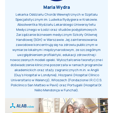
Maria Wydra
Lekarka Oddziału Chorób Wewnętrznych w Szpitalu
Specjalistycznym im. Ludwika Rydygiera w Krakowie.
Absolwentka Wydziału Lekarskiego Uniwersytetu
Medycznego w Łodzi oraz studiów podyplomowych
Zarządzanie biznesem medycznym Szkoły Głównej
Handlowej (SGH) w Warszawie. Jej zainteresowania
zawodowe koncentrują się na zdrowiu publicznym w
wymiarze lokalnym i międzynarodowym, ze szczególnym
uwzględnieniem profilaktyki, edukacji zdrowotnej i
nowoczesnych modeli opieki. Wykształcenie teoretyczne i
doświadczenie kliniczne poszerzała w ramach programów
akademickich oraz staży zagranicznych m.in. w Anglii
(Guy’s Hospital w Londynie), Hiszpanii (Hospital Clínico
Universitario w Walencji), Włoszech (Fondazione I.R.C.C.S.
Policlinico San Matteo w Pavii) oraz Portugalii (Hospital Dr.
Nélio Mendonça w Funchal).