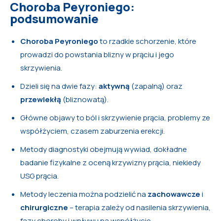
Choroba Peyroniego:
podsumowanie
Choroba Peyroniego
to rzadkie schorzenie, które
prowadzi do powstania blizny w prąciu i jego
skrzywienia.
Dzieli się na dwie fazy:
aktywną
(zapalną) oraz
przewlekłą
(bliznowatą).
Główne objawy to ból i skrzywienie prącia, problemy ze
współżyciem, czasem zaburzenia erekcji.
Metody diagnostyki obejmują wywiad, dokładne
badanie fizykalne z oceną krzywizny prącia, niekiedy
USG prącia.
Metody leczenia można podzielić na
zachowawcze
i
chirurgiczne
– terapia zależy od nasilenia skrzywienia,
fazy choroby i wpływu na współżycie.