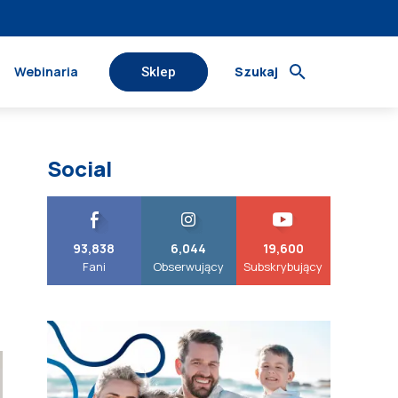
Webinaria
Szukaj
Sklep
Social
93,838
6,044
19,600
Fani
Obserwujący
Subskrybujący