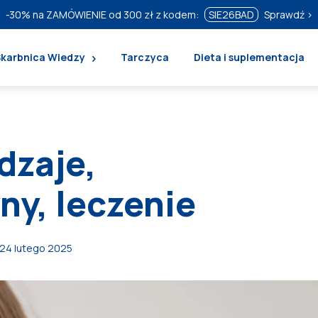
-30%
na ZAMÓWIENIE od 300 zł z kodem:
SIE26BAD
Sprawdź ›
Skarbnica Wiedzy
Tarczyca
Dieta i suplementacja
dzaje,
ny, leczenie
24 lutego 2025