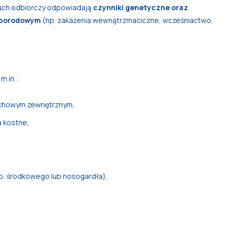
łuch odbiorczy odpowiadają
czynniki genetyczne oraz
łoporodowym
(np. zakażenia wewnątrzmaciczne, wcześniactwo,
m.in.:
uchowym zewnętrznym,
a kostne,
o, środkowego lub nosogardła),