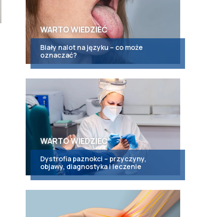
WARTO WIEDZIEĆ
Biały nalot na języku – co może
oznaczać?
WARTO WIEDZIEĆ
Dystrofia paznokci – przyczyny,
objawy, diagnostyka i leczenie