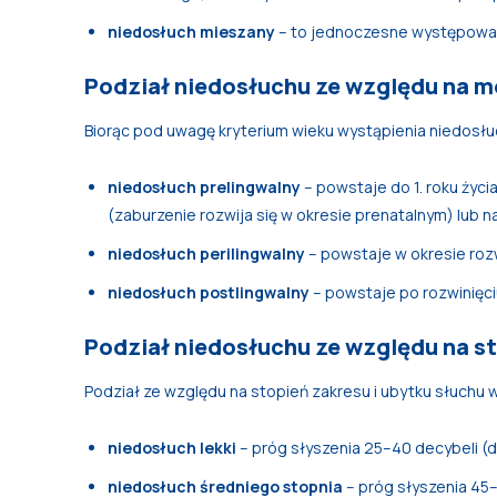
niedosłuch mieszany
– to jednoczesne występowan
Podział niedosłuchu ze względu na m
Biorąc pod uwagę kryterium wieku wystąpienia niedosłuc
niedosłuch prelingwalny
– powstaje do 1. roku życ
(zaburzenie rozwija się w okresie prenatalnym) lub n
niedosłuch perilingwalny
– powstaje w okresie rozwi
niedosłuch postlingwalny
– powstaje po rozwinięciu
Podział niedosłuchu ze względu na st
Podział ze względu na stopień zakresu i ubytku słuchu
niedosłuch lekki
– próg słyszenia 25–40 decybeli (d
niedosłuch średniego stopnia
– próg słyszenia 45