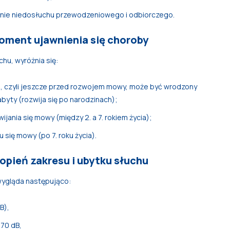
ie niedosłuchu przewodzeniowego i odbiorczego.
oment ujawnienia się choroby
hu, wyróżnia się:
ia, czyli jeszcze przed rozwojem mowy, może być wrodzony
abyty (rozwija się po narodzinach);
jania się mowy (między 2. a 7. rokiem życia);
 się mowy (po 7. roku życia).
opień zakresu i ubytku słuchu
 wygląda następująco:
B),
–70 dB,