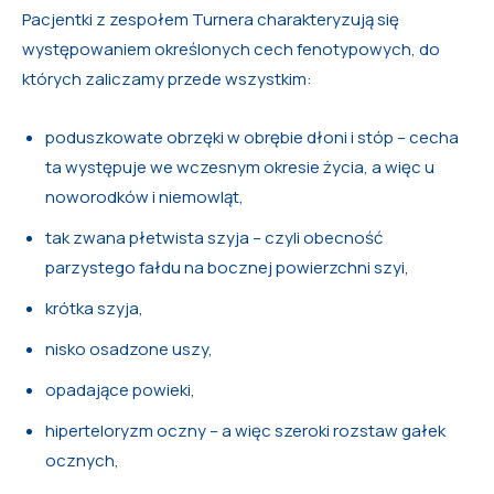
Pacjentki z zespołem Turnera charakteryzują się
występowaniem określonych cech fenotypowych, do
których zaliczamy przede wszystkim:
poduszkowate obrzęki w obrębie dłoni i stóp – cecha
ta występuje we wczesnym okresie życia, a więc u
noworodków i niemowląt,
tak zwana płetwista szyja – czyli obecność
parzystego fałdu na bocznej powierzchni szyi,
krótka szyja,
nisko osadzone uszy,
opadające powieki,
hiperteloryzm oczny – a więc szeroki rozstaw gałek
ocznych,