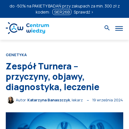
do
-50%
na PAKIETY BADAŃ przy zakupach za min. 300 zł z
kodem:
SIER26B
Sprawdź ›
GENETYKA
Zespół Turnera –
przyczyny, objawy,
diagnostyka, leczenie
19 września 2024
Autor
Katarzyna Banaszczyk
, lekarz