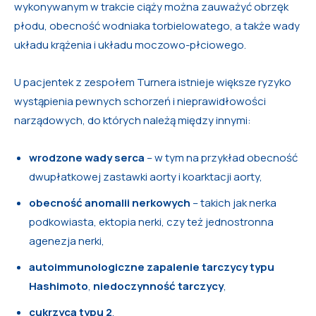
wykonywanym w trakcie ciąży można zauważyć obrzęk
płodu, obecność wodniaka torbielowatego, a także wady
układu krążenia i układu moczowo-płciowego.
U pacjentek z zespołem Turnera istnieje większe ryzyko
wystąpienia pewnych schorzeń i nieprawidłowości
narządowych, do których należą między innymi:
wrodzone wady serca
– w tym na przykład obecność
dwupłatkowej zastawki aorty i koarktacji aorty,
obecność anomalii nerkowych
– takich jak nerka
podkowiasta, ektopia nerki, czy też jednostronna
agenezja nerki,
autoimmunologiczne zapalenie tarczycy typu
Hashimoto
,
niedoczynność tarczycy
,
cukrzyca typu 2
,