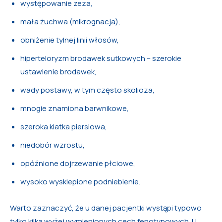
występowanie zeza,
mała żuchwa (mikrognacja),
obniżenie tylnej linii włosów,
hiperteloryzm brodawek sutkowych – szerokie
ustawienie brodawek,
wady postawy, w tym często skolioza,
mnogie znamiona barwnikowe,
szeroka klatka piersiowa,
niedobór wzrostu,
opóźnione dojrzewanie płciowe,
wysoko wysklepione podniebienie.
Warto zaznaczyć, że u danej pacjentki wystąpi typowo
tylko kilka wyżej wymienionych cech fenotypowych. U