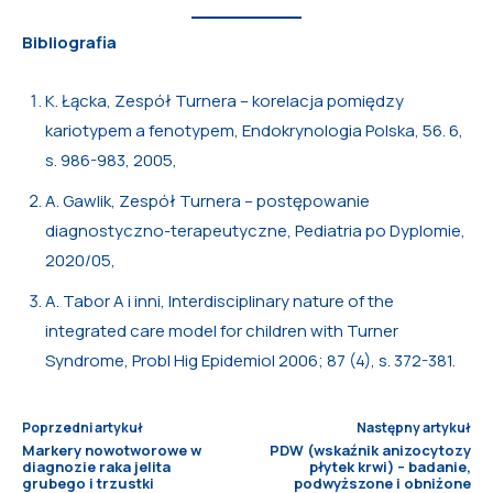
Bibliografia
K. Łącka, Zespół Turnera – korelacja pomiędzy
kariotypem a fenotypem, Endokrynologia Polska, 56. 6,
s. 986-983, 2005,
A. Gawlik, Zespół Turnera – postępowanie
diagnostyczno-terapeutyczne, Pediatria po Dyplomie,
2020/05,
A. Tabor A i inni, Interdisciplinary nature of the
integrated care model for children with Turner
Syndrome, Probl Hig Epidemiol 2006; 87 (4), s. 372-381.
Poprzedni artykuł
Następny artykuł
Markery nowotworowe w
PDW (wskaźnik anizocytozy
diagnozie raka jelita
płytek krwi) – badanie,
grubego i trzustki
podwyższone i obniżone