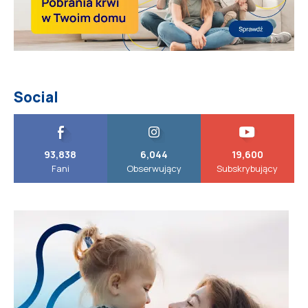
Social
93,838
6,044
19,600
Fani
Obserwujący
Subskrybujący