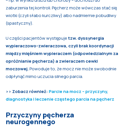
– np. w wyniku urazu lub choroby – dochodzi do
zaburzenia tej kontroli. Pęcherz może wówczas stać się
wiotki (czyli słabo kurczliwy) albo nadmiernie pobudliwy
(spastyczny).
U części pacjentów występuje
tzw. dyssynergia
wypieraczowo-zwieraczowa, czyli brak koordynacji
między mięśniem wypieraczem (odpowiedzialnym za
opróżnianie pęcherza) a zwieraczem cewki
moczowej.
Powoduje to, że mocz nie może swobodnie
odpłynąć mimo uczucia silnego parcia.
>> Zobacz również:
Parcie na mocz – przyczyny,
diagnostyka i leczenie częstego parcia na pęcherz
Przyczyny pęcherza
neurogennego