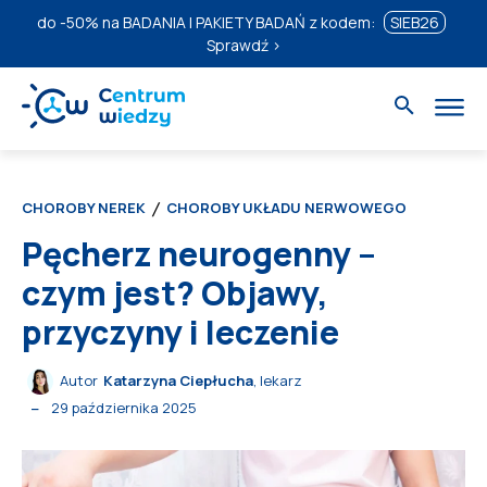
do
-50%
na BADANIA I PAKIETY BADAŃ z kodem:
SIEB26
Sprawdź ›
CHOROBY NEREK
CHOROBY UKŁADU NERWOWEGO
Pęcherz neurogenny –
czym jest? Objawy,
przyczyny i leczenie
Autor
Katarzyna Ciepłucha
, lekarz
29 października 2025