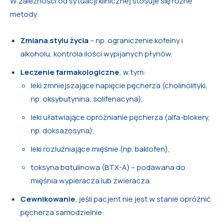
W zależności od sytuacji klinicznej stosuje się różne
metody:
Zmiana stylu życia
– np. ograniczenie kofeiny i
alkoholu, kontrola ilości wypijanych płynów.
Leczenie farmakologiczne
, w tym:
leki zmniejszające napięcie pęcherza (cholinolityki,
np. oksybutynina, solifenacyna),
leki ułatwiające opróżnianie pęcherza (alfa-blokery,
np. doksazosyna),
leki rozluźniające mięśnie (np. baklofen),
toksyna botulinowa (BTX-A) – podawana do
mięśnia wypieracza lub zwieracza.
Cewnikowanie
, jeśli pacjent nie jest w stanie opróżnić
pęcherza samodzielnie: