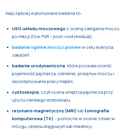
Najczęściej wykonywane badania to:
USG układu moczowego
z oceną zalegania moczu
po mikcji (tzw. PVR – post-void residual),
badanie ogólne moczu
i
posiew
w celu wykrycia
zakażeń,
badanie urodynamiczne
, które pozwala ocenić
pojemność pęcherza, ciśnienie, przepływ moczu i
skoordynowanie pracy mięśni,
cystoskopia
, czyli ocena wnętrza pęcherza przy
użyciu cienkiego endoskopu,
rezonans magnetyczny (MRI)
lub
tomografia
komputerowa (TK)
– pomocne w ocenie zmian w
mózgu, rdzeniu kręgowym lub miednicy,