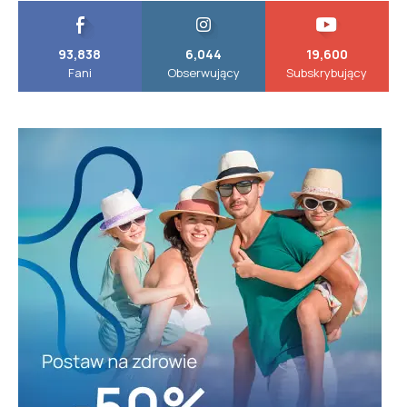
93,838
6,044
19,600
Fani
Obserwujący
Subskrybujący