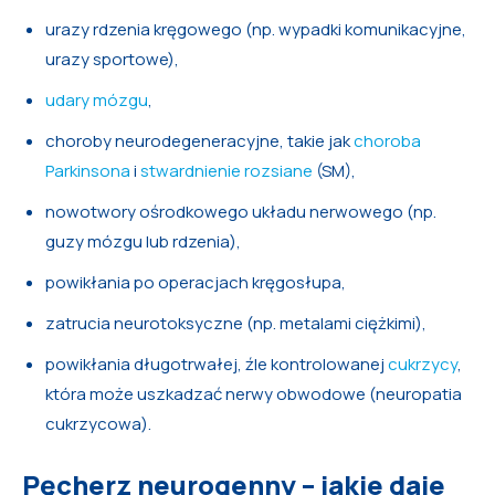
urazy rdzenia kręgowego (np. wypadki komunikacyjne,
urazy sportowe),
udary mózgu
,
choroby neurodegeneracyjne, takie jak
choroba
Parkinsona
i
stwardnienie rozsiane
(SM),
nowotwory ośrodkowego układu nerwowego (np.
guzy mózgu lub rdzenia),
powikłania po operacjach kręgosłupa,
zatrucia neurotoksyczne (np. metalami ciężkimi),
powikłania długotrwałej, źle kontrolowanej
cukrzycy
,
która może uszkadzać nerwy obwodowe (neuropatia
cukrzycowa).
Pęcherz neurogenny – jakie daje