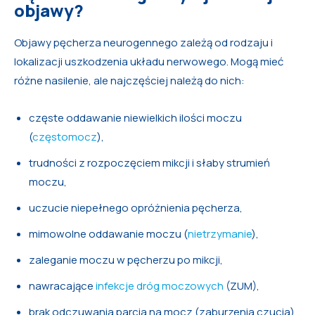
objawy?
Objawy pęcherza neurogennego zależą od rodzaju i
lokalizacji uszkodzenia układu nerwowego. Mogą mieć
różne nasilenie, ale najczęściej należą do nich:
częste oddawanie niewielkich ilości moczu
(
częstomocz
),
trudności z rozpoczęciem mikcji i słaby strumień
moczu,
uczucie niepełnego opróżnienia pęcherza,
mimowolne oddawanie moczu (
nietrzymanie
),
zaleganie moczu w pęcherzu po mikcji,
nawracające
infekcje dróg moczowych
(ZUM),
brak odczuwania parcia na mocz (zaburzenia czucia).