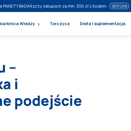
a PAKIETY BADAŃ przy zakupach za min. 300 zł z kodem:
SIER26B
Skarbnica Wiedzy
Tarczyca
Dieta i suplementacja
u –
a i
e podejście