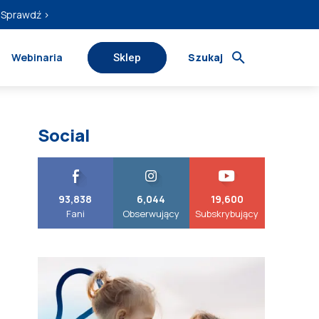
Sprawdź ›
Webinaria
Szukaj
Sklep
Social
93,838
6,044
19,600
Fani
Obserwujący
Subskrybujący