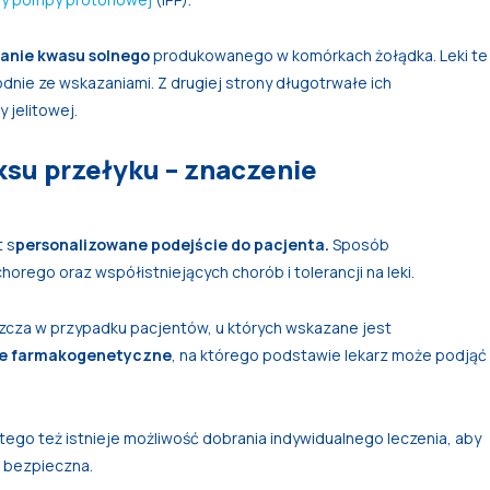
anie kwasu solnego
produkowanego w komórkach żołądka. Leki te
odnie ze wskazaniami. Z drugiej strony długotrwałe ich
 jelitowej.
uksu przełyku – znaczenie
t s
personalizowane podejście do pacjenta.
Sposób
orego oraz współistniejących chorób i tolerancji na leki.
szcza w przypadku pacjentów, u których wskazane jest
e farmakogenetyczne
, na którego podstawie lekarz może podjąć
atego też istnieje możliwość dobrania indywidualnego leczenia, aby
i bezpieczna.