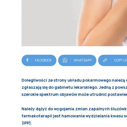
FACEBOOK
WHATSAPP
COPY U
Dolegliwości ze strony układu pokarmowego należą d
zgłaszają się do gabinetu lekarskiego. Jedną z pows
szerokie spektrum objawów może utrudnić postawieni
Należy dążyć do wygojenia zmian zapalnych śluzówk
farmakoterapii jest hamowanie wydzielania kwasu s
(IPP).