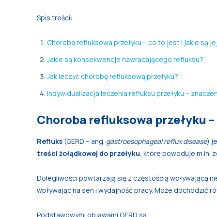
Spis treści:
Choroba refluksowa przełyku – co to jest i jakie są j
Jakie są konsekwencje nawracającego refluksu?
Jak leczyć chorobę refluksową przełyku?
Indywidualizacja leczenia refluksu przełyku – znacz
Choroba refluksowa przełyku – co
Refluks
(GERD – ang.
gastroesophageal reflux disease
) 
treści żołądkowej do przełyku
, które powoduje m.in. z
Dolegliwości powtarzają się z częstością wpływającą nie
wpływając na sen i wydajność pracy. Może dochodzić ró
Podstawowymi objawami GERD są: