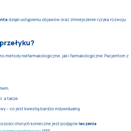
enta
dzięki ustąpieniu objawów oraz zmniejszenie ryzyka rozwoju
 przełyku?
o metody niefarmakologiczne, jak i farmakologiczne. Pacjentom z
snem,
i, a także
wy – co jest kwestią bardzo indywidualną.
szości chorych konieczne jest podjęcie
leczenia
ory pompy protonowej
(IPP).