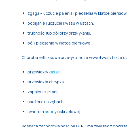
zgaga – uczucie palenia i pieczenia w klatce piersio
odbijanie i uczucie kwasu w ustach,
trudności lub ból przy przełykaniu,
ból i pieczenie w klatce piersiowej.
Choroba refluksowa przełyku może wywoływać także ob
przewlekły
kaszel
,
przewlekła chrypka,
zapalenie krtani,
nadżerki na zębach,
syndrom
astmy
oskrzelowej.
Rosnąca zachorowalność na GERD ma związek z pows