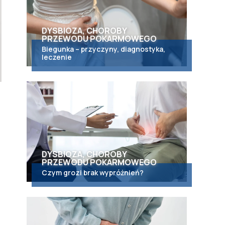
DYSBIOZA, CHOROBY
PRZEWODU POKARMOWEGO
Biegunka – przyczyny, diagnostyka,
leczenie
DYSBIOZA, CHOROBY
PRZEWODU POKARMOWEGO
Czym grozi brak wypróżnień?