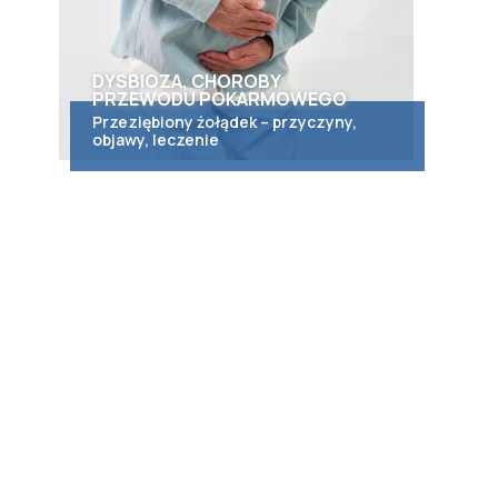
DYSBIOZA, CHOROBY
PRZEWODU POKARMOWEGO
Przeziębiony żołądek – przyczyny,
objawy, leczenie