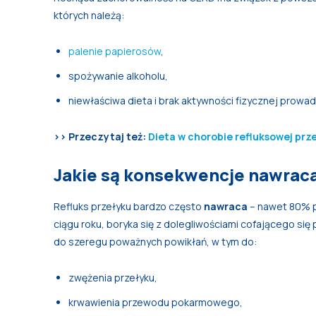
których należą:
palenie papierosów
,
spożywanie alkoholu,
niewłaściwa dieta i brak aktywności fizycznej prowa
>> Przeczytaj też:
Dieta w chorobie refluksowej prze
Jakie są konsekwencje nawraca
Refluks przełyku bardzo często
nawraca
– nawet 80% p
ciągu roku, boryka się z dolegliwościami cofającego si
do szeregu poważnych powikłań, w tym do:
zwężenia przełyku,
krwawienia przewodu pokarmowego,