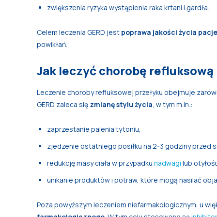
zwiększenia ryzyka wystąpienia raka krtani i gardła.
Celem leczenia GERD jest
poprawa jakości życia pacj
powikłań.
Jak leczyć chorobę refluksową
Leczenie choroby refluksowej przełyku obejmuje zarówn
GERD zaleca się
zmianę stylu życia
, w tym m.in.:
zaprzestanie palenia tytoniu,
zjedzenie ostatniego posiłku na 2-3 godziny przed 
redukcję masy ciała w przypadku
nadwagi
lub otyłośc
unikanie produktów i potraw, które mogą nasilać obja
Poza powyższym leczeniem niefarmakologicznym, u więk
farmakologicznego
. W tym celu stosowane są
inhibit