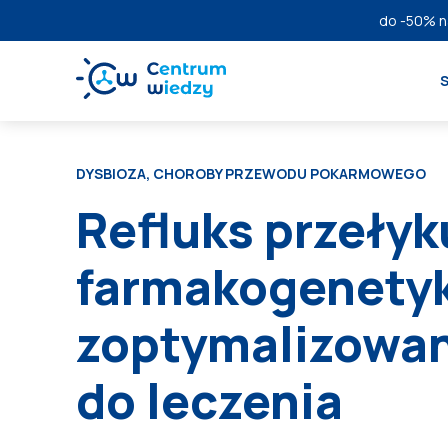
do
-50%
n
DYSBIOZA, CHOROBY PRZEWODU POKARMOWEGO
Refluks przełyk
farmakogenetyk
zoptymalizowan
do leczenia