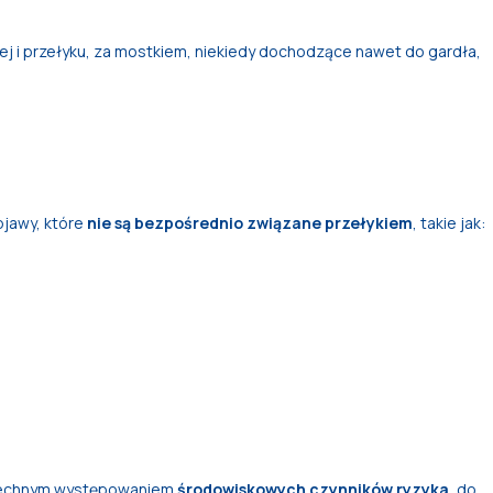
wej i przełyku, za mostkiem, niekiedy dochodzące nawet do gardła,
jawy, które
nie są bezpośrednio związane przełykiem
, takie jak:
zechnym występowaniem
środowiskowych czynników ryzyka
, do