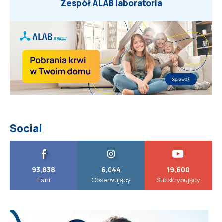
Zespół ALAB laboratoria
Social
93,838
6,044
19,600
Fani
Obserwujący
Subskrybujący