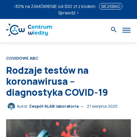
-30%
na ZAMÓWIENIE od 300 zł z kodem:
SIE26BAD
Sprawdź ›
COVIDOWE ABC
Rodzaje testów na
koronawirusa –
diagnostyka COVID-19
21 sierpnia 2020
Autor
Zespół ALAB laboratoria