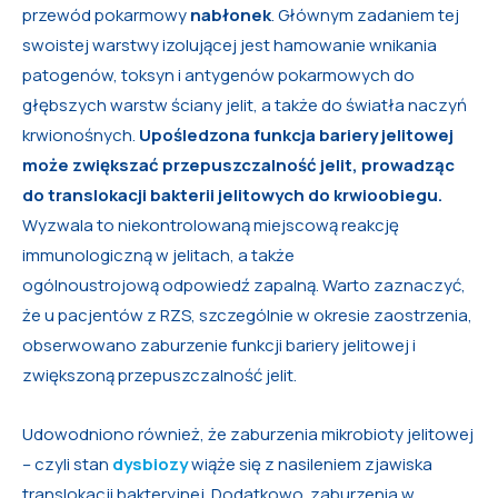
przewód pokarmowy
nabłonek
. Głównym zadaniem tej
swoistej warstwy izolującej jest hamowanie wnikania
patogenów, toksyn i antygenów pokarmowych do
głębszych warstw ściany jelit, a także do światła naczyń
krwionośnych.
Upośledzona funkcja bariery jelitowej
może zwiększać przepuszczalność jelit, prowadząc
do translokacji bakterii jelitowych do krwioobiegu.
Wyzwala to niekontrolowaną miejscową reakcję
immunologiczną w jelitach, a także
ogólnoustrojową odpowiedź zapalną. Warto zaznaczyć,
że u pacjentów z RZS, szczególnie w okresie zaostrzenia,
obserwowano zaburzenie funkcji bariery jelitowej i
zwiększoną przepuszczalność jelit.
Udowodniono również, że zaburzenia mikrobioty jelitowej
– czyli stan
dysbiozy
wiąże się z nasileniem zjawiska
translokacji bakteryjnej. Dodatkowo zaburzenia w