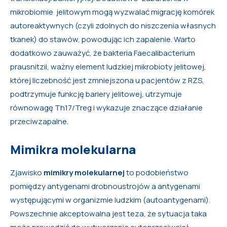
mikrobiomie jelitowym mogą wyzwalać migrację komórek
autoreaktywnych (czyli zdolnych do niszczenia własnych
tkanek) do stawów, powodując ich zapalenie. Warto
dodatkowo zauważyć, że bakteria Faecalibacterium
prausnitzii, ważny element ludzkiej mikrobioty jelitowej,
której liczebność jest zmniejszona u pacjentów z RZS,
podtrzymuje funkcję bariery jelitowej, utrzymuje
równowagę Th17/Treg i wykazuje znaczące działanie
przeciwzapalne.
Mimikra molekularna
Zjawisko
mimikry molekularnej
to podobieństwo
pomiędzy antygenami drobnoustrojów a antygenami
występującymi w organizmie ludzkim (autoantygenami).
Powszechnie akceptowalna jest teza, że sytuacja taka