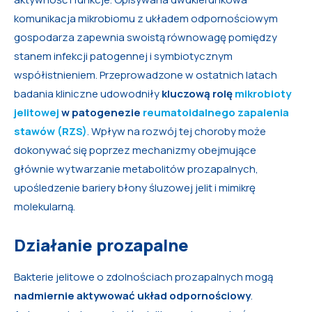
komunikacja mikrobiomu z układem odpornościowym
gospodarza zapewnia swoistą równowagę pomiędzy
stanem infekcji patogennej i symbiotycznym
współistnieniem. Przeprowadzone w ostatnich latach
badania kliniczne udowodniły
kluczową rolę
mikrobioty
jelitowej
w patogenezie
reumatoidalnego zapalenia
stawów (RZS)
. Wpływ na rozwój tej choroby może
dokonywać się poprzez mechanizmy obejmujące
głównie wytwarzanie metabolitów prozapalnych,
upośledzenie bariery błony śluzowej jelit i mimikrę
molekularną.
Działanie prozapalne
Bakterie jelitowe o zdolnościach prozapalnych mogą
nadmiernie aktywować układ odpornościowy
.