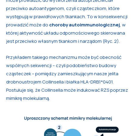
może prowadzić do wytworzenia autoprzeciwciał
przeciwko autoantygenom, czyli cząsteczkom, które
występują w prawidłowych tkankach. To w konsekwencji
prowadzić może do
choroby autoimmunologicznej
, w
której aktywność układu odpornościo­wego skierowana
jest przeciwko własnym tkankom i narządom (Ryc. 2).
Przykładem takiego mechanizmu może być obecność
wspólnych sekwencji – czyli podobieństwo budowy
cząsteczek – pomiędzy zamieszkującym nasze jelita
drobnoustrojem Collinsella i białka HLA-DRB1*0401.
Postuluje się, że Collinsella może indukować RZS poprzez
mimikrę molekularną.