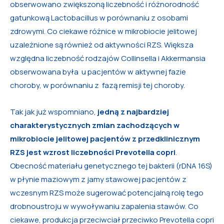
obserwowano zwiększoną liczebność i różnorodność
gatunkową Lactobacillus w porównaniu z osobami
zdrowymi. Co ciekawe różnice w mikrobiocie jelitowej
uzależnione są również od aktywności RZS. Większa
względna liczebność rodzajów Collinsella i Akkermansia
obserwowana była u pacjentów w aktywnej fazie
choroby, w porównaniu z fazą remisji tej choroby.
Tak jak już wspomniano,
jedną z najbardziej
charakterystycznych zmian zachodzących w
mikrobiocie jelitowej pacjentów z przedklinicznym
RZS jest wzrost liczebności Prevotella copri
.
Obecność materiału genetycznego tej bakterii (rDNA 16S)
w płynie maziowym z jamy stawowej pacjentów z
wczesnym RZS może sugerować potencjalną rolę tego
drobnoustroju w wywoływaniu zapalenia stawów. Co
ciekawe, produkcja przeciwciał przeciwko Prevotella copri