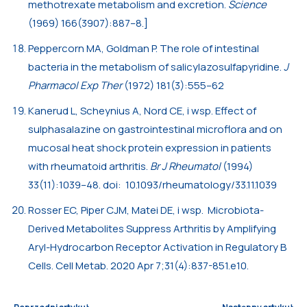
methotrexate metabolism and excretion.
Science
(1969) 166(3907):887–8.]
Peppercorn MA, Goldman P. The role of intestinal
bacteria in the metabolism of salicylazosulfapyridine.
J
Pharmacol Exp Ther
(1972) 181(3):555–62
Kanerud L, Scheynius A, Nord CE, i wsp. Effect of
sulphasalazine on gastrointestinal microflora and on
mucosal heat shock protein expression in patients
with rheumatoid arthritis.
Br J Rheumatol
(1994)
33(11):1039–48. doi: 10.1093/rheumatology/33.11.1039
Rosser EC, Piper CJM, Matei DE, i wsp. Microbiota-
Derived Metabolites Suppress Arthritis by Amplifying
Aryl-Hydrocarbon Receptor Activation in Regulatory B
Cells. Cell Metab. 2020 Apr 7;31(4):837-851.e10.