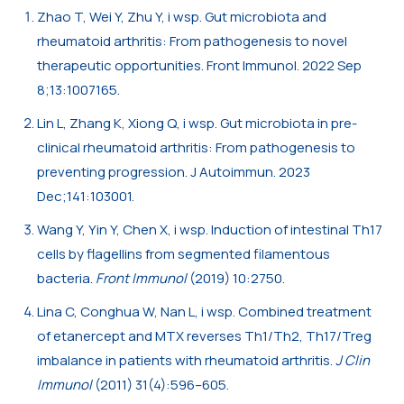
Zhao T, Wei Y, Zhu Y, i wsp. Gut microbiota and
rheumatoid arthritis: From pathogenesis to novel
therapeutic opportunities. Front Immunol. 2022 Sep
8;13:1007165.
Lin L, Zhang K, Xiong Q, i wsp. Gut microbiota in pre-
clinical rheumatoid arthritis: From pathogenesis to
preventing progression. J Autoimmun. 2023
Dec;141:103001.
Wang Y, Yin Y, Chen X, i wsp. Induction of intestinal Th17
cells by flagellins from segmented filamentous
bacteria.
Front Immunol
(2019) 10:2750.
Lina C, Conghua W, Nan L, i wsp. Combined treatment
of etanercept and MTX reverses Th1/Th2, Th17/Treg
imbalance in patients with rheumatoid arthritis.
J Clin
Immunol
(2011) 31(4):596–605.