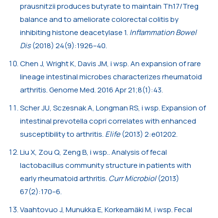
prausnitzii produces butyrate to maintain Th17/Treg
balance and to ameliorate colorectal colitis by
inhibiting histone deacetylase 1.
Inflammation Bowel
Dis
(2018) 24(9):1926–40.
Chen J, Wright K, Davis JM, i wsp. An expansion of rare
lineage intestinal microbes characterizes rheumatoid
arthritis. Genome Med. 2016 Apr 21;8(1):43.
Scher JU, Sczesnak A, Longman RS, i wsp. Expansion of
intestinal prevotella copri correlates with enhanced
susceptibility to arthritis.
Elife
(2013) 2:e01202.
Liu X, Zou Q, Zeng B, i wsp.. Analysis of fecal
lactobacillus community structure in patients with
early rheumatoid arthritis.
Curr Microbiol
(2013)
67(2):170–6.
Vaahtovuo J, Munukka E, Korkeamäki M, i wsp. Fecal