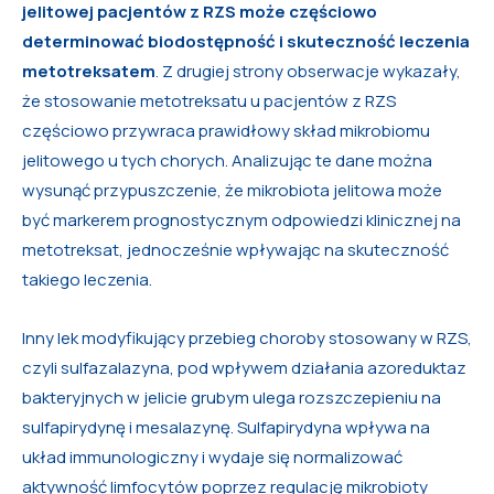
jelitowej pacjentów z RZS może częściowo
determinować biodostępność i skuteczność leczenia
metotreksatem
. Z drugiej strony obserwacje wykazały,
że stosowanie metotreksatu u pacjentów z RZS
częściowo przywraca prawidłowy skład mikrobiomu
jelitowego u tych chorych. Analizując te dane można
wysunąć przypuszczenie, że mikrobiota jelitowa może
być markerem prognostycznym odpowiedzi klinicznej na
metotreksat, jednocześnie wpływając na skuteczność
takiego leczenia.
Inny lek modyfikujący przebieg choroby stosowany w RZS,
czyli sulfazalazyna, pod wpływem działania azoreduktaz
bakteryjnych w jelicie grubym ulega rozszczepieniu na
sulfapirydynę i mesalazynę. Sulfapirydyna wpływa na
układ immunologiczny i wydaje się normalizować
aktywność limfocytów poprzez regulację mikrobioty