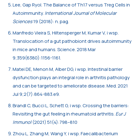
Lee, Gap Ryol. The Balance of Th17 versus Treg Cells in
Autoimmunity.
International Journal of Molecular
Sciences
19 (2018): n. pag.
Manfredo Vieira S, Hiltensperger M, Kumar V, i wsp.
Translocation of a gut pathobiont drives autoimmunity
in mice and humans. Science. 2018 Mar
9;359(6380):1156-1161.
Matei DE, Menon M, Alber DG, i wsp. Intestinal barrier
dysfunction plays an integral role in arthritis pathology
and can be targeted to ameliorate disease. Med. 2021
Jul 9;2(7):864-883.e9.
Brandl C, Bucci L, Schett G, i wsp. Crossing the barriers:
Revisiting the gut feeling in rheumatoid arthritis.
Eur J
Immunol
(2021) 51(4):798–810
Zhou L, Zhang M, Wang Y, i wsp. Faecalibacterium