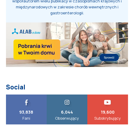
współautorem wielu publikacji w czasopismach krajowych i
międzynarodowych w zakresie chorób wewnętrznych i
gastroenterologii.
Social
93,838
6,044
19,600
Fani
Obserwujący
Subskrybujący