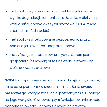
metabolity wytwarzane przez bakterie jelitowe w
wyniku degradacji i fermentacji składników diety – np.
krótkołańcuchowe kwasy tłuszczowe (SCFA, z ang.
short-chain fatty acids);
metabolity syntetyzowane bezpośrednio przez
bakterie jelitowe – np. Lipopolisacharyd;
modyfikacja metabolitów, których źródłem jest
gospodarz (człowiek) przez bakterie jelitowe – np.
wtórne kwasy żółciowe.
SCFA
to grupa związków immunomodulujących, które są
silnie powiązane z RZS. Mechanizm działania
kwasu
masłowego
, który jest najlepiej poznanym SCFA, polega
na jego wpływie równoważącym funkcjonowanie układu
odpornościowego. Jednym z głównych efektów