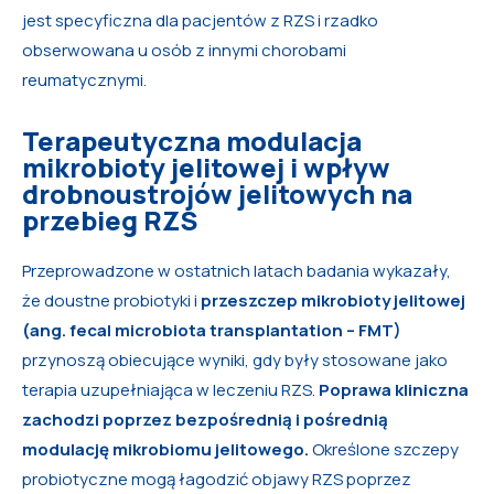
jest specyficzna dla pacjentów z RZS i rzadko
obserwowana u osób z innymi chorobami
reumatycznymi.
Terapeutyczna modulacja
mikrobioty jelitowej i wpływ
drobnoustrojów jelitowych na
przebieg RZS
Przeprowadzone w ostatnich latach badania wykazały,
że doustne probiotyki i
przeszczep mikrobioty jelitowej
(ang. fecal microbiota transplantation – FMT)
przynoszą obiecujące wyniki, gdy były stosowane jako
terapia uzupełniająca w leczeniu RZS.
Poprawa kliniczna
zachodzi poprzez bezpośrednią i pośrednią
modulację mikrobiomu jelitowego.
Określone szczepy
probiotyczne mogą łagodzić objawy RZS poprzez