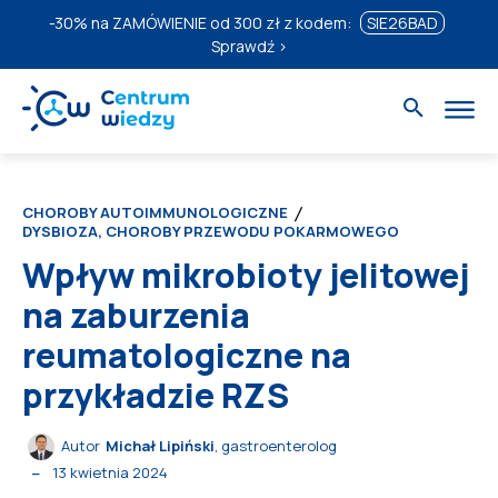
-30%
na ZAMÓWIENIE od 300 zł z kodem:
SIE26BAD
Sprawdź ›
CHOROBY AUTOIMMUNOLOGICZNE
DYSBIOZA, CHOROBY PRZEWODU POKARMOWEGO
Wpływ mikrobioty jelitowej
na zaburzenia
reumatologiczne na
przykładzie RZS
Autor
Michał Lipiński
, gastroenterolog
13 kwietnia 2024