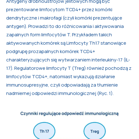
Antygeny drobnoustrojów jelitowych mogą być
prezentowane limfocytom TCD4+ przez komórki
dendrytyczne i makrofagi (czyli komórki prezentujące
antygen). Prowadzi to do różnicowania i aktywowania
zapalnych form limfocytów T. Przykładem takich
aktywowanych komórek są Limfocyty Th17 stanowiące
podgrupę prozapalnych komórek TCD4+
charakteryzujących się wytwarzaniem interleukiny-17 (IL-
17). Regulatorowe limfocyty T (Treg) również pochodzą z
limfocytów TCD4+, natomiast wykazują działanie
immunosupresyjne, czyli odpowiadają za tłumienie
nadmiernej odpowiedzi immunologicznej (Ryc. 1).