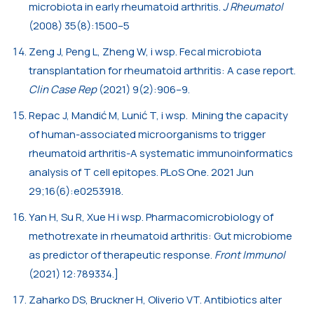
microbiota in early rheumatoid arthritis.
J Rheumatol
(2008) 35(8):1500–5
Zeng J, Peng L, Zheng W, i wsp. Fecal microbiota
transplantation for rheumatoid arthritis: A case report.
Clin Case Rep
(2021) 9(2):906–9.
Repac J, Mandić M, Lunić T, i wsp. Mining the capacity
of human-associated microorganisms to trigger
rheumatoid arthritis-A systematic immunoinformatics
analysis of T cell epitopes. PLoS One. 2021 Jun
29;16(6):e0253918.
Yan H, Su R, Xue H i wsp. Pharmacomicrobiology of
methotrexate in rheumatoid arthritis: Gut microbiome
as predictor of therapeutic response.
Front Immunol
(2021) 12:789334.]
Zaharko DS, Bruckner H, Oliverio VT. Antibiotics alter