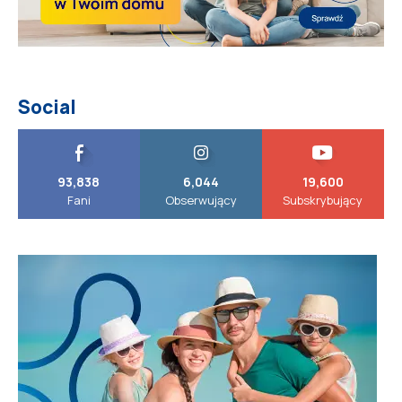
Social
93,838
6,044
19,600
Fani
Obserwujący
Subskrybujący