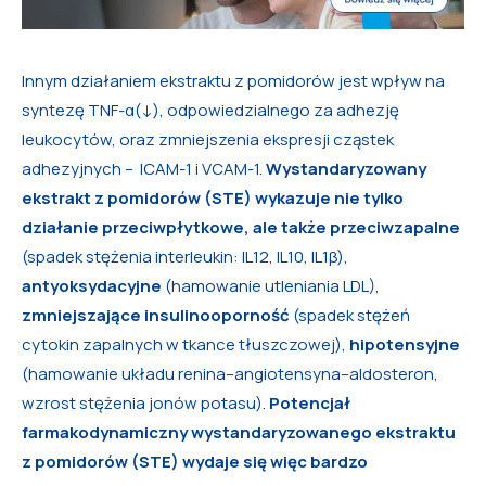
Innym działaniem ekstraktu z pomidorów jest wpływ na
syntezę TNF-α(↓), odpowiedzialnego za adhezję
leukocytów, oraz zmniejszenia ekspresji cząstek
adhezyjnych – ICAM-1 i VCAM-1.
Wystandaryzowany
ekstrakt z pomidorów (STE) wykazuje nie tylko
działanie przeciwpłytkowe, ale także przeciwzapalne
(spadek stężenia interleukin: IL12, IL10, IL1β),
antyoksydacyjne
(hamowanie utleniania LDL),
zmniejszające insulinooporność
(spadek stężeń
cytokin zapalnych w tkance tłuszczowej),
hipotensyjne
(hamowanie układu renina–angiotensyna–aldosteron,
wzrost stężenia jonów potasu).
Potencjał
farmakodynamiczny wystandaryzowanego ekstraktu
z pomidorów (STE) wydaje się więc bardzo