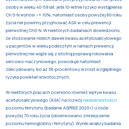
osoby w wieku 40-59 lat, jeśli 10-letnie ryzyko wystąpienia
Ch S-N wynosi >= 10%, natomiast osoby powyżej 60 roku
życia nie powinny przyjmować ASA w celu prewencji
pierwotnej ChS-N. W niektórych badaniach dowiedziono,
że stosowanie niskich dawek kwasu acetylosalicylowego
u pacjentów w wieku podeszłym w ramach prewencji
pierwotnej nie wiąże się z istotną poprawą rokowania
sercowo-naczyniowego, powoduje natomiast
zdecydowany, bo aż 38-procentowy wzrost względnego
ryzyka powikłań krwotocznych.
W niektórych pracach oceniono również wpływ kwasu
acetylosalicylowego (ASA) na rozwój
niedokrwistości
i
poziomu ferrytyny (badanie ASPREE 2023 r.) u osób
powyżej 70 roku życia (obserwowano zmniejszenie
poziomu hemoglobiny i ferrytyny). Wyniki analizy badania