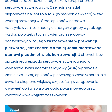
potwierdziła znaczenie tego leku w terapii chorób
sercowo-naczyniowych. O ile jednak nadal
niepodważalna jest rola ASA (w małych dawkach) w tak
zwanej prewencji wtórnej epizodów sercowo-
naczyniowych, to znaczy u chorych z grupy wysokiego
ryzyka, po przebytych incydentach sercowo-
naczyniowych, to
jego zastosowanie w prewencji
pierwotnej jest znacznie słabiej udokumentowane i
stanowi przedmiot wielu kontrowersji
. U chorych bez
uprzedniego epizodu sercowo-naczyniowego w
wywiadzie, kwas acetylosalicylowy (ASA) wprawdzie
zmniejsza liczbę epizodów pierwszego zawału serca, ale
bywa to okupione większą częstością występowania
krwawień do światła przewodu pokarmowego oraz
krwotoków wewnątrzczaszkowych.