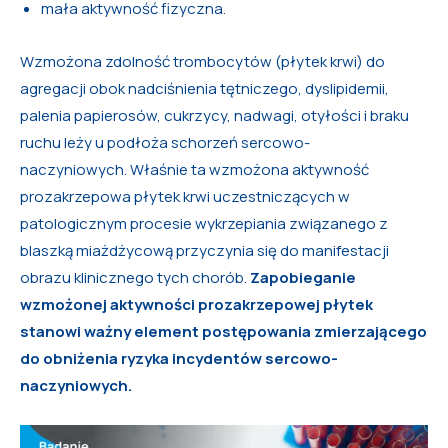
mała aktywność fizyczna.
Wzmożona zdolność trombocytów (płytek krwi) do
agregacji obok nadciśnienia tętniczego, dyslipidemii,
palenia papierosów, cukrzycy, nadwagi, otyłości i braku
ruchu leży u podłoża schorzeń sercowo-
naczyniowych. Właśnie ta wzmożona aktywność
prozakrzepowa płytek krwi uczestniczących w
patologicznym procesie wykrzepiania związanego z
blaszką miażdżycową przyczynia się do manifestacji
obrazu klinicznego tych chorób.
Zapobieganie
wzmożonej aktywności prozakrzepowej płytek
stanowi ważny element postępowania zmierzającego
do obniżenia ryzyka incydentów sercowo-
naczyniowych.