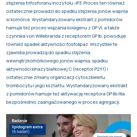
stężenia trifosforanu inozytolu -IP3. Proces ten również
ostatecznie prowadzi do spadku stężenia jonów wapnia
w komórce. Wystandaryzowany ekstrakt z pomidorów
hamuje też proces wiązania kolagenu z GP VI, a także
czynnika von Willebranda z receptorem GP Ib, powoduje
również spadek aktywności fosfolipaz. Wszystkie te
zjawiska prowadzą do spadku stężenia
wewnątrzkomórkowego jonów wapnia, spadku
aktywności kinazy białkowej C (receptor P2Y1) i
ostatecznie zmiany organizacji cytoszkieletu
trombocytu i jego kształtu. Wystandaryzowany ekstrakt
z pomidorów hamuje też aktywację receptora GP IIb/IIIa
bezpośrednio zaangażowanego w proces agregacji.