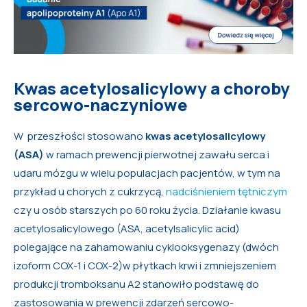
Kwas acetylosalicylowy a choroby
sercowo-naczyniowe
W przeszłości stosowano
kwas acetylosalicylowy
(ASA)
w ramach prewencji pierwotnej zawału serca i
udaru mózgu w wielu populacjach pacjentów, w tym na
przykład u chorych z cukrzycą,
nadciśnieniem tętniczym
czy u osób starszych po 60 roku życia. Działanie kwasu
acetylosalicylowego (ASA, acetylsalicylic acid)
polegające na zahamowaniu cyklooksygenazy (dwóch
izoform COX-1 i COX-2)w płytkach krwi i zmniejszeniem
produkcji tromboksanu A2 stanowiło podstawę do
zastosowania w prewencji zdarzeń sercowo-