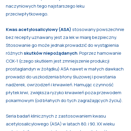
naczyniowych tego najstarszego leku
przeciwpłytkowego.
Kwas acetylosalicylowy (ASA)
stosowany powszechnie
bez recepty uznawany jest za lek w miarę bezpieczny.
Stosowanie go może jednak prowadzić do wystąpienia
różnych
skutków niepożądanych
. Poprzez hamowanie
COX-1 (czego skutkiem jest zmniejszenie produkcji
prostaglandyn w żołądku) ASA nawet w małych dawkach
prowadzi do uszkodzenia błony śluzowej i powstania
nadżerek, owrzodzeń i krwawień. Hamując czynność
płytek krwi, zwiększa ryzyko krwawień poza przewodem
pokarmowym (od błahych do tych zagrażających życiu).
Seria badań klinicznych z zastosowaniem kwasu
acetylosalicylowego (ASA) w latach 80. i 90. XX wieku