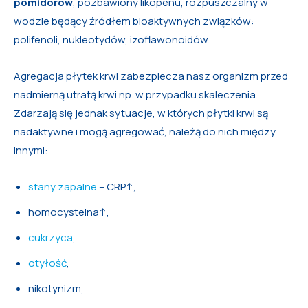
pomidorów
, pozbawiony likopenu, rozpuszczalny w
wodzie będący źródłem bioaktywnych związków:
polifenoli, nukleotydów, izoflawonoidów.
Agregacja płytek krwi zabezpiecza nasz organizm przed
nadmierną utratą krwi np. w przypadku skaleczenia.
Zdarzają się jednak sytuacje, w których płytki krwi są
nadaktywne i mogą agregować, należą do nich między
innymi:
stany zapalne
– CRP↑,
homocysteina↑,
cukrzyca
,
otyłość
,
nikotynizm,