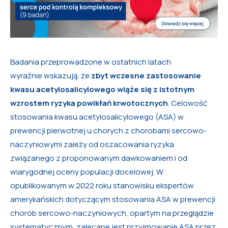
Badania przeprowadzone w ostatnich latach
wyraźnie wskazują, że
zbyt wczesne zastosowanie
kwasu acetylosalicylowego wiąże się z istotnym
wzrostem ryzyka powikłań krwotocznych
. Celowość
stosowania kwasu acetylosalicylowego (ASA) w
prewencji pierwotnej u chorych z chorobami sercowo-
naczyniowymi zależy od oszacowania ryzyka
związanego z proponowanym dawkowaniem i od
wiarygodnej oceny populacji docelowej. W
opublikowanym w 2022 roku stanowisku ekspertów
amerykańskich dotyczącym stosowania ASA w prewencji
chorób sercowo-naczyniowych, opartym na przeglądzie
systematycznym, zalecane jest przyjmowanie ASA przez