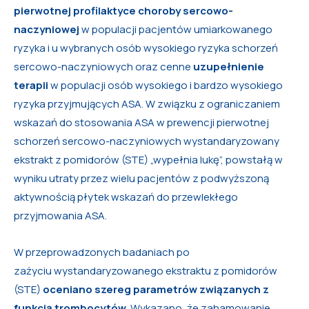
pierwotnej profilaktyce choroby sercowo-
naczyniowej
w populacji pacjentów umiarkowanego
ryzyka i u wybranych osób wysokiego ryzyka schorzeń
sercowo-naczyniowych oraz cenne
uzupełnienie
terapii
w populacji osób wysokiego i bardzo wysokiego
ryzyka przyjmujących ASA. W związku z ograniczaniem
wskazań do stosowania ASA w prewencji pierwotnej
schorzeń sercowo-naczyniowych wystandaryzowany
ekstrakt z pomidorów (STE) „wypełnia lukę”, powstałą w
wyniku utraty przez wielu pacjentów z podwyższoną
aktywnością płytek wskazań do przewlekłego
przyjmowania ASA.
W przeprowadzonych badaniach po
zażyciu wystandaryzowanego ekstraktu z pomidorów
(STE)
oceniano szereg parametrów związanych z
funkcją trombocytów
. Wykazano, że zahamowanie