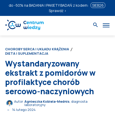
do
-50%
na BADANIA I PAKIETY BADAŃ z kodem:
SIEB26
Sprawdź ›
CHOROBY SERCA I UKŁADU KRĄŻENIA
DIETA I SUPLEMENTACJA
Wystandaryzowany
ekstrakt z pomidorów w
profilaktyce chorób
sercowo-naczyniowych
Autor
Agnieszka Kobiela-Mednis
, diagnosta
laboratoryjny
14 lutego 2024