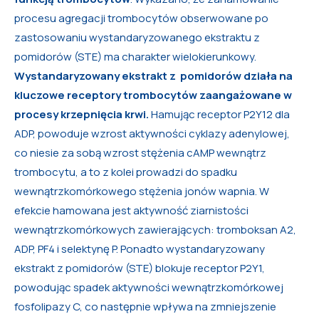
procesu agregacji trombocytów obserwowane po
zastosowaniu wystandaryzowanego ekstraktu z
pomidorów (STE) ma charakter wielokierunkowy.
Wystandaryzowany ekstrakt z pomidorów działa na
kluczowe receptory trombocytów zaangażowane w
procesy krzepnięcia krwi.
Hamując receptor P2Y12 dla
ADP, powoduje wzrost aktywności cyklazy adenylowej,
co niesie za sobą wzrost stężenia cAMP wewnątrz
trombocytu, a to z kolei prowadzi do spadku
wewnątrzkomórkowego stężenia jonów wapnia. W
efekcie hamowana jest aktywność ziarnistości
wewnątrzkomórkowych zawierających: tromboksan A2,
ADP, PF4 i selektynę P. Ponadto wystandaryzowany
ekstrakt z pomidorów (STE) blokuje receptor P2Y1,
powodując spadek aktywności wewnątrzkomórkowej
fosfolipazy C, co następnie wpływa na zmniejszenie