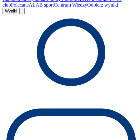
club
Polecane
ALAB sport
Centrum Wiedzy
Odbierz wyniki
Wyniki