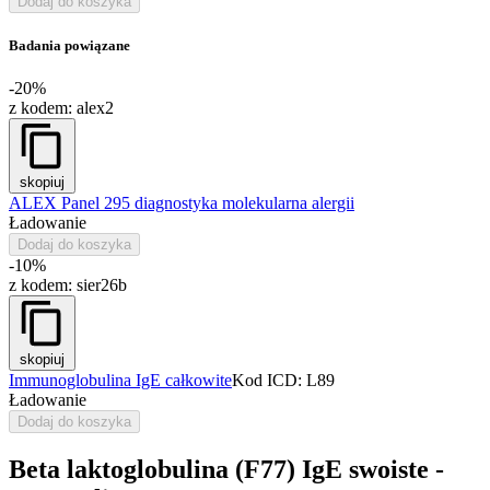
Dodaj do koszyka
Badania powiązane
-20%
z kodem:
alex2
skopiuj
ALEX Panel 295 diagnostyka molekularna alergii
Ładowanie
Dodaj do koszyka
-10%
z kodem:
sier26b
skopiuj
Immunoglobulina IgE całkowite
Kod ICD: L89
Ładowanie
Dodaj do koszyka
Beta laktoglobulina (F77) IgE swoiste -