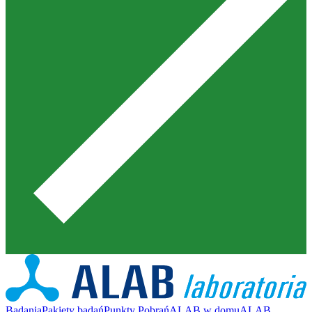
Badania
Pakiety badań
Punkty Pobrań
ALAB w domu
ALAB