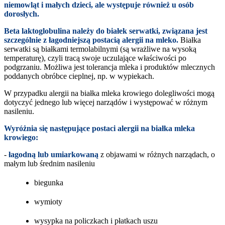
niemowląt i małych dzieci, ale występuje również u osób
dorosłych.
Beta laktoglobulina należy do białek serwatki, związana jest
szczególnie z łagodniejszą postacią alergii na mleko.
Białka
serwatki są białkami termolabilnymi (są wrażliwe na wysoką
temperaturę), czyli tracą swoje uczulające właściwości po
podgrzaniu. Możliwa jest tolerancja mleka i produktów mlecznych
poddanych obróbce cieplnej, np. w wypiekach.
W przypadku alergii na białka mleka krowiego dolegliwości mogą
dotyczyć jednego lub więcej narządów i występować w różnym
nasileniu.
Wyróżnia się następujące postaci alergii na białka mleka
krowiego:
-
łagodną lub umiarkowaną
z objawami w różnych narządach, o
małym lub średnim nasileniu
biegunka
wymioty
wysypka na policzkach i płatkach uszu