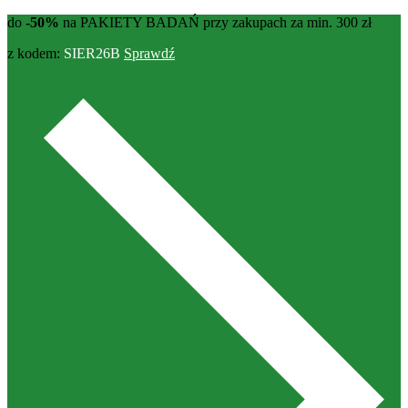
do
-50%
na PAKIETY BADAŃ przy zakupach za min. 300 zł
z kodem:
SIER26B
Sprawdź