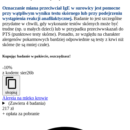
Oznaczanie miana przeciwciał IgE w surowicy jest pomocne
przy wątpliwym wyniku testu skórnego lub przy podejrzeniu
wystąpienia reakcji anafilaktycznej.
Badanie to jest szczególne
przydatne w chwili, gdy wykonanie testów skórnych może być
trudne (np. u małych dzieci) lub w przypadku przeciwwskazań do
PTS (punktowe testy skórne). Ponadto, ze względu na charakter
alergenów pokarmowych bardziej odpowiednie są testy z krwi niż
skórne (te są mniej czułe).
Kupując badanie w pakiecie, oszczędzasz!
-10%
z kodem:
sier26b
skopiuj
Alergia na mleko krowie
(Zawiera 4 badania)
217 zł
+ opłata za pobranie