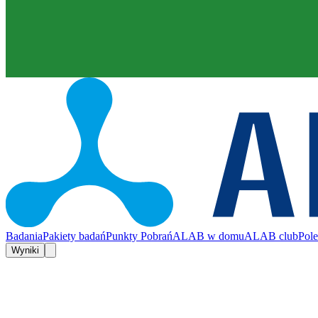
Badania
Pakiety badań
Punkty Pobrań
ALAB w domu
ALAB club
Pol
Wyniki