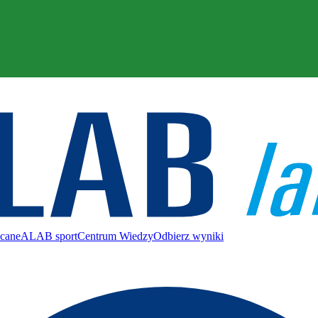
ecane
ALAB sport
Centrum Wiedzy
Odbierz wyniki