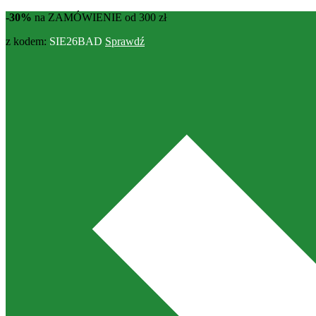
-30%
na ZAMÓWIENIE od 300 zł
z kodem:
SIE26BAD
Sprawdź