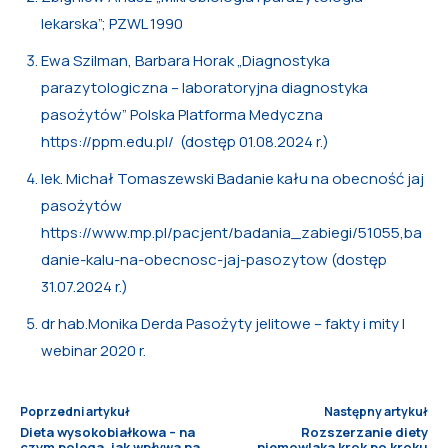
lekarska”; PZWL 1990
Ewa Szilman, Barbara Horak „Diagnostyka
parazytologiczna – laboratoryjna diagnostyka
pasożytów” Polska Platforma Medyczna
https://ppm.edu.pl/ (dostęp 01.08.2024 r.)
lek. Michał Tomaszewski Badanie kału na obecność jaj
pasożytów
https://www.mp.pl/pacjent/badania_zabiegi/51055,ba
danie-kalu-na-obecnosc-jaj-pasozytow (dostęp
31.07.2024 r.)
dr hab.Monika Derda Pasożyty jelitowe – fakty i mity I
webinar 2020 r.
Poprzedni artykuł
Następny artykuł
Dieta wysokobiałkowa – na
Rozszerzanie diety
czym polega, jak wpływa na
niemowlaka krok po kroku