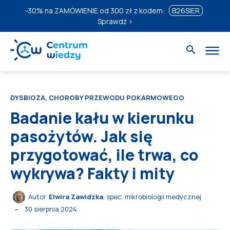
-30%
na ZAMÓWIENIE od 300 zł z kodem:
B26SIER
Sprawdź ›
DYSBIOZA, CHOROBY PRZEWODU POKARMOWEGO
Badanie kału w kierunku
pasożytów. Jak się
przygotować, ile trwa, co
wykrywa? Fakty i mity
Autor
Elwira Zawidzka
, spec. mikrobiologii medycznej
30 sierpnia 2024