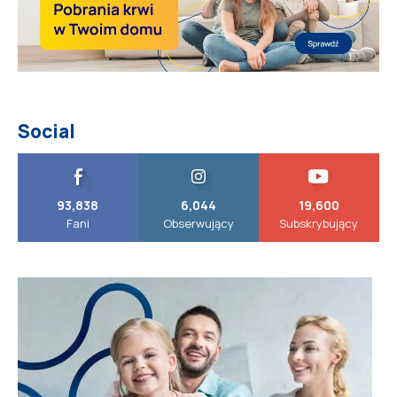
Social
93,838
6,044
19,600
Fani
Obserwujący
Subskrybujący