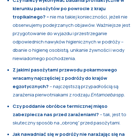
Czy należy wykonywać badania profilaktyczne w
kierunku pasożytów po powrocie z kraju
tropikalnego?
–
nie ma takiej konieczności, jeżeli nie
obserwujemy podejrzanych objawów. Ważniejsze jest
przygotowanie do wyjazdu i przestrzeganie
odpowiednich nawyków higienicznych w podróży –
dbanie o higienę osobistą, unikanie żywności i wody
niewiadomego pochodzenia.
Z jakimi pasożytami przewodu pokarmowego
wracamy najczęściej z podróży do krajów
egzotycznych?
– najczęstszą przypadłością są
zarażenia pierwotniakami z rodzaju
Entamoeba
spp.
Czy poddanie obróbce termicznej mięso
zabezpiecza nas przed zarażeniami?
– tak, jest to
skuteczny sposób na „obronę” przed pasożytami.
Jak nawadniać się w podróży nie narażając się na