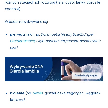
różnych stadiach ich rozwoju (jaja, cysty, larwy, dorosłe
osobniki).
W badaniu wykrywane są:
pierwotniaki
(np.
Entamoeba histolytica/E.dispar
,
Giardia lamblia
, Cryptosporidium parvum, Blastocystis
spp
),
nicienie
(np.
owsiki
, glista ludzka,
tęgoryjec, węgorek
jelitowy
),