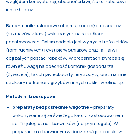
względem konsystencji, obecności krwi, śluzu, robaków i
ich członów.
Badanie mikroskopowe
obejmuje ocenę preparatów
(rozmazów z kału) wykonanych na szkiełkach
podstawowych. Celem badania jest wykrycie trofozoidów
(form ruchliwych) i cyst pierwotniaków oraz jaj, larw i
dojrzałych postaci robaków. W preparatach zwraca się
również uwagę na obecność komórek gospodarza
(żywiciela), takich jak leukocyty i erytrocyty, oraz na inne
struktury np. komórki grzybów i innych roślin, włókna itp.
Metody mikroskopowe
preparaty bezpośrednie wilgotne
– preparaty
wykonywane są ze świeżego kału z zastosowaniem
soli fizjologicznej i barwników (np. płyn Lugola). W
preparacie niebarwionym widoczne są jaja robaków,