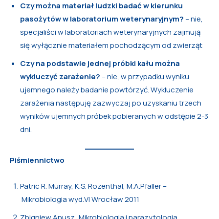
Czy można materiał ludzki badać w kierunku
pasożytów w laboratorium weterynaryjnym?
– nie,
specjaliści w laboratoriach weterynaryjnych zajmują
się wyłącznie materiałem pochodzącym od zwierząt
Czy na podstawie jednej próbki kału można
wykluczyć zarażenie?
– nie, w przypadku wyniku
ujemnego należy badanie powtórzyć. Wykluczenie
zarażenia następuję zazwyczaj po uzyskaniu trzech
wyników ujemnych próbek pobieranych w odstępie 2-3
dni.
Piśmiennictwo
Patric R. Murray, K.S. Rozenthal, M.A.Pfaller –
Mikrobiologia wyd.VI Wrocław 2011
Zbigniew Anusz „Mikrobiologia i parazytologia