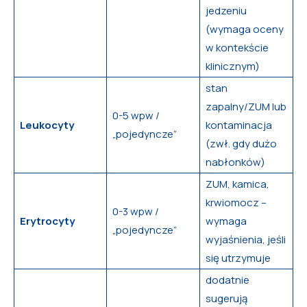
jedzeniu
(wymaga oceny
w kontekście
klinicznym)
stan
zapalny/ZUM lub
0-5 wpw /
Leukocyty
kontaminacja
„pojedyncze”
(zwł. gdy dużo
nabłonków)
ZUM, kamica,
krwiomocz –
0-3 wpw /
Erytrocyty
wymaga
„pojedyncze”
wyjaśnienia, jeśli
się utrzymuje
dodatnie
sugerują