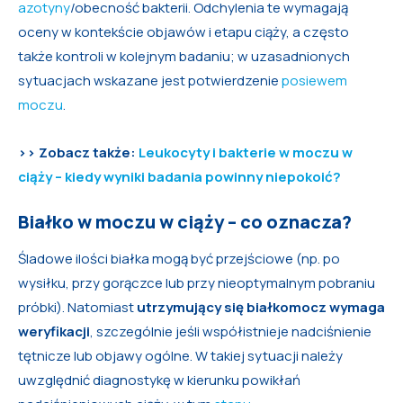
azotyny
/obecność bakterii. Odchylenia te wymagają
oceny w kontekście objawów i etapu ciąży, a często
także kontroli w kolejnym badaniu; w uzasadnionych
sytuacjach wskazane jest potwierdzenie
posiewem
moczu
.
>> Zobacz także:
Leukocyty i bakterie w moczu w
ciąży – kiedy wyniki badania powinny niepokoić
?
Białko w moczu w ciąży – co oznacza?
Śladowe ilości białka mogą być przejściowe (np. po
wysiłku, przy gorączce lub przy nieoptymalnym pobraniu
próbki). Natomiast
utrzymujący się białkomocz wymaga
weryfikacji
, szczególnie jeśli współistnieje nadciśnienie
tętnicze lub objawy ogólne. W takiej sytuacji należy
uwzględnić diagnostykę w kierunku powikłań