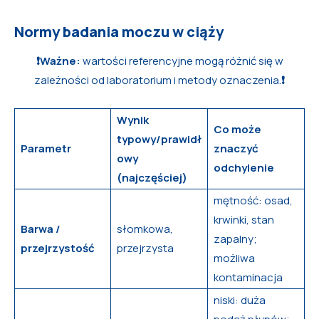
Normy badania moczu w ciąży
❗
Ważne:
wartości referencyjne mogą różnić się w
zależności od laboratorium i metody oznaczenia.
❗
Wynik
Co może
typowy/prawidł
Parametr
znaczyć
owy
odchylenie
(najczęściej)
mętność: osad,
krwinki, stan
Barwa /
słomkowa,
zapalny;
przejrzystość
przejrzysta
możliwa
kontaminacja
niski: duża