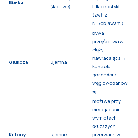
Białko
śladowe)
i diagnostyki
(zwł. z
NT/objawami)
bywa
przejściowa w
ciąży;
nawracająca →
Glukoza
ujemna
kontrola
gospodarki
węglowodanow
ej
możliwe przy
niedojadaniu,
wymiotach,
dłuższych
Ketony
ujemne
przerwach w