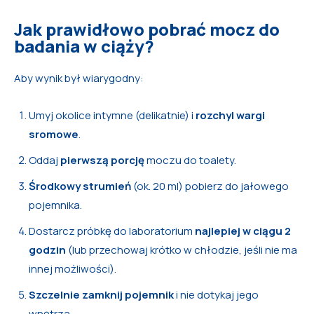
Jak prawidłowo pobrać mocz do
badania w ciąży?
Aby wynik był wiarygodny:
Umyj okolice intymne (delikatnie) i
rozchyl wargi
sromowe
.
Oddaj
pierwszą porcję
moczu do toalety.
Środkowy strumień
(ok. 20 ml) pobierz do jałowego
pojemnika.
Dostarcz próbkę do laboratorium
najlepiej w ciągu 2
godzin
(lub przechowaj krótko w chłodzie, jeśli nie ma
innej możliwości).
Szczelnie zamknij pojemnik
i nie dotykaj jego
wnętrza.