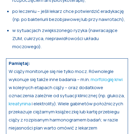
rozpoczęciem antybiotykoterapii),
po leczeniu – jeśli lekarz chce potwierdzić eradykację
(np. po bakteriurii bezobjawowej lub przy nawrotach),
w sytuacjach zwiększonego ryzyka (nawracające
ZUM, cukrzyca, nieprawidłowości układu
moczowego).
Pamiętaj:
W ciąży monitoruje się nie tylko mocz. Równolegle
wykonuje się także inne badania – m.in.
morfologię krwi
w kolejnych etapach ciąży – oraz dodatkowe
oznaczenia zależnie od sytuacji klinicznej (np. glukoza,
kreatynina
i elektrolity). Wiele gabinetów położniczych
przekazuje ciężarnym książeczkę lub kartę przebiegu
ciąży z rozpisanym harmonogramem badań; w razie
niejasności plan warto omówić z lekarzem