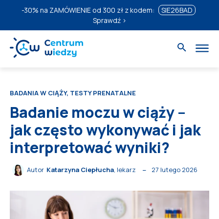
-30%
na ZAMÓWIENIE od 300 zł z kodem:
SIE26BAD
Sprawdź ›
BADANIA W CIĄŻY, TESTY PRENATALNE
Badanie moczu w ciąży –
jak często wykonywać i jak
interpretować wyniki?
27 lutego 2026
Autor
Katarzyna Ciepłucha
, lekarz