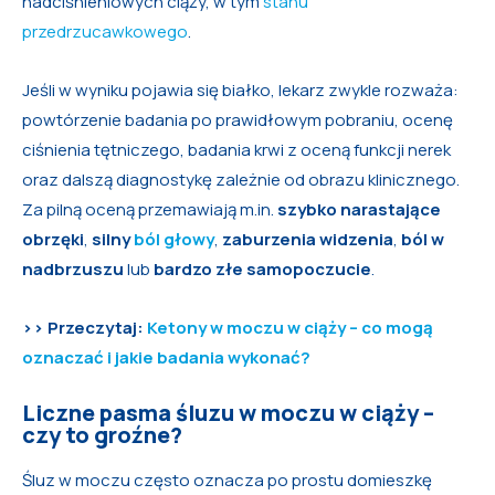
nadciśnieniowych ciąży, w tym
stanu
przedrzucawkowego
.
Jeśli w wyniku pojawia się białko, lekarz zwykle rozważa:
powtórzenie badania po prawidłowym pobraniu, ocenę
ciśnienia tętniczego, badania krwi z oceną funkcji nerek
oraz dalszą diagnostykę zależnie od obrazu klinicznego.
Za pilną oceną przemawiają m.in.
szybko narastające
obrzęki
,
silny
ból głowy
,
zaburzenia widzenia
,
ból w
nadbrzuszu
lub
bardzo złe samopoczucie
.
>> Przeczytaj:
Ketony w moczu w ciąży – co mogą
oznaczać i jakie badania wykonać
?
Liczne pasma śluzu w moczu w ciąży –
czy to groźne?
Śluz w moczu często oznacza po prostu domieszkę