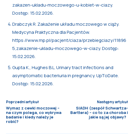
zakazen-ukladu-moczowego-u-kobiet-w-ciazy.
Dostęp: 15.02.2026.
Drabczyk R. Zakażenie układu moczowego w ciąży.
Medycyna Praktyczna dla Pacjentów.
https://www.mp.pl/pacjent/ciaza/przebiegciazy/11896
5,zakazenie-ukladu-moczowego-w-ciazy. Dostęp:
15.02.2026.
Gupta K., Hughes B.L. Urinary tract infections and
asymptomatic bacteriuria in pregnancy. UpToDate.
Dostęp: 15.02.2026.
Poprzedni artykuł
Następny artykuł
Wymaz z cewki moczowej –
SIADH (zespół Schwartza-
na czym polega, co wykrywa
Barttera) – co to za choroba i
badanie i kiedy należy je
jakie są jej objawy?
robić?