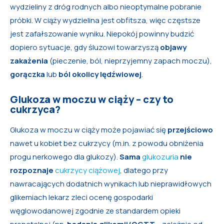
wydzieliny z dróg rodnych albo nieoptymalne pobranie
próbki. W ciąży wydzielina jest obfitsza, więc częstsze
jest zafałszowanie wyniku. Niepokój powinny budzić
dopiero sytuacje, gdy śluzowi towarzyszą
objawy
zakażenia
(pieczenie, ból, nieprzyjemny zapach moczu),
gorączka
lub
ból okolicy lędźwiowej
.
Glukoza w moczu w ciąży – czy to
cukrzyca?
Glukoza w moczu w ciąży może pojawiać się
przejściowo
nawet u kobiet bez cukrzycy (m.in. z powodu obniżenia
progu nerkowego dla glukozy).
Sama
glukozuria
nie
rozpoznaje
cukrzycy ciążowej
, dlatego przy
nawracających dodatnich wynikach lub nieprawidłowych
glikemiach lekarz zleci ocenę gospodarki
węglowodanowej zgodnie ze standardem opieki