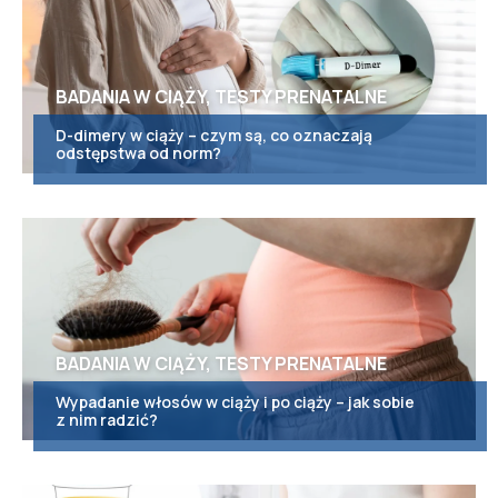
BADANIA W CIĄŻY, TESTY PRENATALNE
D-dimery w ciąży – czym są, co oznaczają
odstępstwa od norm?
BADANIA W CIĄŻY, TESTY PRENATALNE
Wypadanie włosów w ciąży i po ciąży – jak sobie
z nim radzić?