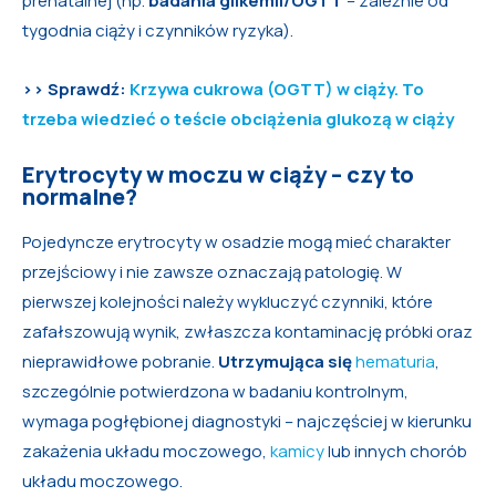
prenatalnej (np.
badania glikemii/OGTT
– zależnie od
tygodnia ciąży i czynników ryzyka).
>> Sprawdź:
Krzywa cukrowa (OGTT) w ciąży. To
trzeba wiedzieć o teście obciążenia glukozą w ciąży
Erytrocyty w moczu w ciąży – czy to
normalne?
Pojedyncze erytrocyty w osadzie mogą mieć charakter
przejściowy i nie zawsze oznaczają patologię. W
pierwszej kolejności należy wykluczyć czynniki, które
zafałszowują wynik, zwłaszcza kontaminację próbki oraz
nieprawidłowe pobranie.
Utrzymująca się
hematuria
,
szczególnie potwierdzona w badaniu kontrolnym,
wymaga pogłębionej diagnostyki – najczęściej w kierunku
zakażenia układu moczowego,
kamicy
lub innych chorób
układu moczowego.