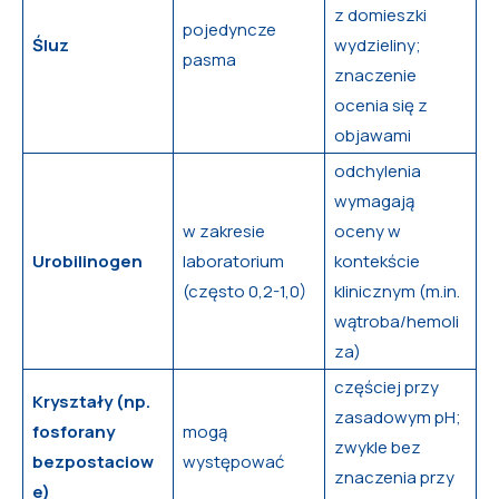
z domieszki
pojedyncze
Śluz
wydzieliny;
pasma
znaczenie
ocenia się z
objawami
odchylenia
wymagają
w zakresie
oceny w
Urobilinogen
laboratorium
kontekście
(często 0,2-1,0)
klinicznym (m.in.
wątroba/hemoli
za)
częściej przy
Kryształy (np.
zasadowym pH;
fosforany
mogą
zwykle bez
bezpostaciow
występować
znaczenia przy
e)