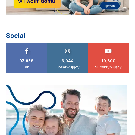
Social
93,838
6,044
19,600
Fani
Obserwujący
Subskrybujący