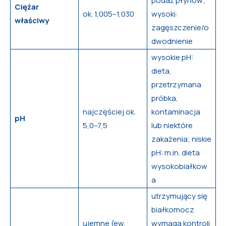
podaż płynów;
Ciężar
ok. 1,005–1,030
wysoki:
właściwy
zagęszczenie/o
dwodnienie
wysokie pH:
dieta,
przetrzymana
próbka,
najczęściej ok.
kontaminacja
pH
5,0–7,5
lub niektóre
zakażenia; niskie
pH: m.in. dieta
wysokobiałkow
a
utrzymujący się
białkomocz
ujemne (ew.
wymaga kontroli