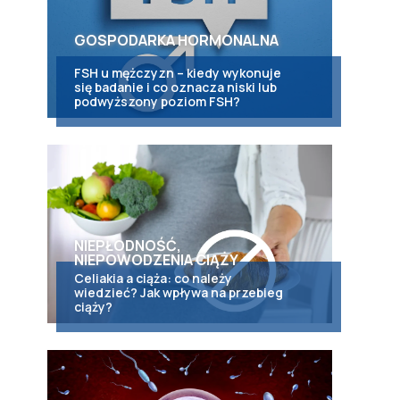
GOSPODARKA HORMONALNA
?
FSH u mężczyzn – kiedy wykonuje
się badanie i co oznacza niski lub
podwyższony poziom FSH?
NIEPŁODNOŚĆ,
NIEPOWODZENIA CIĄŻY
Celiakia a ciąża: co należy
wiedzieć? Jak wpływa na przebieg
ciąży?