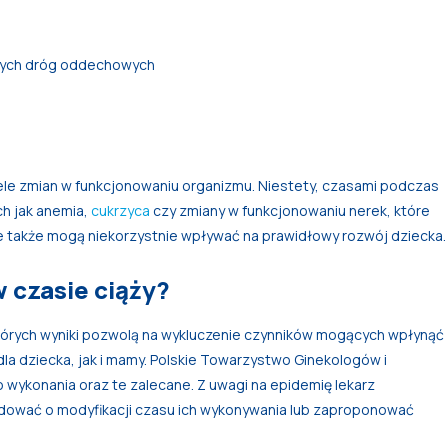
órnych dróg oddechowych
iele zmian w funkcjonowaniu organizmu. Niestety, czasami podczas
ch jak anemia,
cukrzyca
czy zmiany w funkcjonowaniu nerek, które
e także mogą niekorzystnie wpływać na prawidłowy rozwój dziecka.
 czasie ciąży?
tórych wyniki pozwolą na wykluczenie czynników mogących wpłynąć
la dziecka, jak i mamy. Polskie Towarzystwo Ginekologów i
ykonania oraz te zalecane. Z uwagi na epidemię lekarz
ować o modyfikacji czasu ich wykonywania lub zaproponować