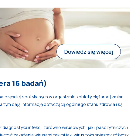
era 16 badań)
ajczęściej spotykanych w organizmie kobiety ciężarnej zmian
 tym dają informację dotyczącą ogólnego stanu zdrowia i są
diagnostyka infekcji zarówno wirusowych, jak i pasożytniczych.
uczyć zakażenia wirusami takimi jak: wirus toksoplazmy, różyczki,