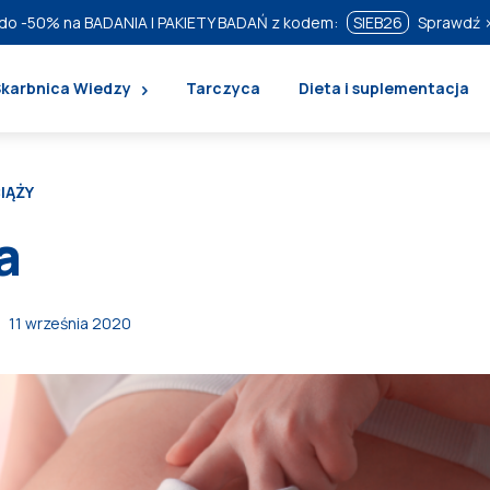
do
-50%
na BADANIA I PAKIETY BADAŃ z kodem:
SIEB26
Sprawdź 
Skarbnica Wiedzy
Tarczyca
Dieta i suplementacja
IĄŻY
a
11 września 2020