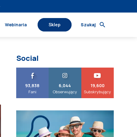
›
Webinaria
Szukaj
Sklep
Social
93,838
6,044
19,600
Fani
Obserwujący
Subskrybujący