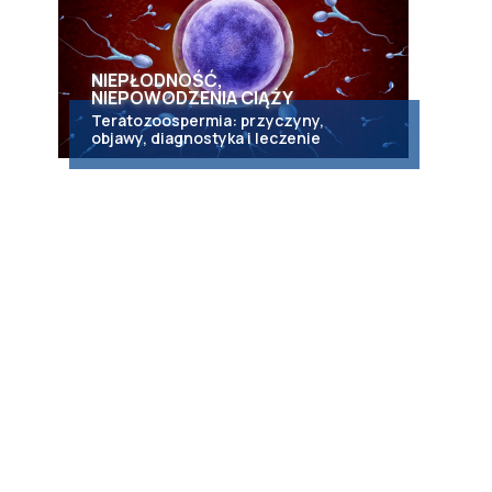
NIEPŁODNOŚĆ,
NIEPOWODZENIA CIĄŻY
Teratozoospermia: przyczyny,
objawy, diagnostyka i leczenie
,