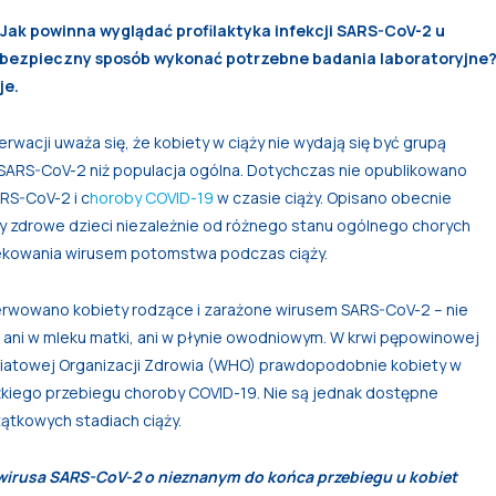
 Jak powinna wyglądać profilaktyka infekcji SARS-CoV-2 u
 bezpieczny sposób wykonać potrzebne badania laboratoryjne
je.
acji uważa się, że kobiety w ciąży nie wydają się być grupą
SARS-CoV-2 niż populacja ogólna. Dotychczas nie opublikowano
RS-CoV-2 i c
horoby COVID-19
w czasie ciąży. Opisano obecnie
ły zdrowe dzieci niezależnie od różnego stanu ogólnego chorych
fekowania wirusem potomstwa podczas ciąży.
erwowano kobiety rodzące i zarażone wirusem SARS-CoV-2 – nie
ani w mleku matki, ani w płynie owodniowym. W krwi pępowinowej
wiatowej Organizacji Zdrowia (WHO) prawdopodobnie kobiety w
żkiego przebiegu choroby COVID-19. Nie są jednak dostępne
ątkowych stadiach ciąży.
wirusa SARS-CoV-2 o nieznanym do końca przebiegu u kobiet