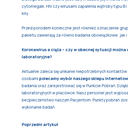
cytomegalii, HIV czy wirusami zapalenia wątroby typu B i
kiły.
Przed porodem konieczne jest również oznaczenie grupy
pakietu zawierają za-równo badania obowiązkowe, jak i
Koronawirus a ciąża – czy w obecnej sytuacji możn
laboratoryjne?
Aktualnie zaleca się unikanie niepotrzebnych kontaktów 
osobami
polecamy wybór naszego sklepu interneto
badania oraz zarejestrować się w Punkcie Pobrań. Dzię
laboratoryjnych w placówce. Nasz personel jest wyposa
bezpieczeństwo naszym Pacjentom. Punkty pobrań zos
wykonanie badań.
Poprzedni artykuł