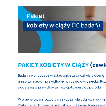
PAKIET KOBIETY W CIĄŻY
(zawi
Badania wchodzące w skład pakietu umożliwiają ocenę n
niesprzyjających prawidłowemu rozwojowi dziecka. Poza
podstawą w prawidłowym przygotowaniu do porodu.
W prawidłowym rozwoju ciąży dużą rolę odgrywa również 
Dlatego bardzo ważne jest, aby w czasie jej trwania wykl