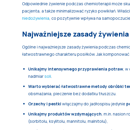
Odpowiednie żywienie podczas chemioterapii może skut
pacjenta, a także minimalizować ryzyko powikłań. Właśc
niedożywienia
, co pozytywnie wpływa na samopoczucie 
Najważniejsze zasady żywienia
Ogólne i najważniejsze zasady żywienia podczas chemio
łatwostrawnego charakteru posiłków. Jak komponować 
Unikajmy intensywnego przyprawienia potraw
, w
nadmiar
soli
.
Warto wybierać łatwostrawne metody obróbki te
obsmażania, pieczenie bez dodatku tłuszczu.
Orzechy i pestki
włączajmy do jadłospisu jedynie
p
Unikajmy produktów wzdymających
, m.in. nasion 
(sorbitolu, ksylitolu, mannitolu, malnitolu),