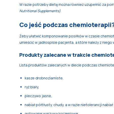
W razie potrzeby dietę można również uzupełnić za p
Nutritional Supplements)
.
Co jeść podczas chemioterapii
Żeby ułatwić komponowanie posiłków w czasie chemioter
umieścić w jadłospisie pacjenta, a które należy z niego
Produkty zalecane w trakcie chemiote
Lista produktów zalecanych w diecie podczas chemioter
kasze drobnoziarniste,
ryż biały,
pieczywo jasne,
nabiał półtłusty, chudy, a w razie nietolerancji nabiał
gotowane warzywa korzeniowe,