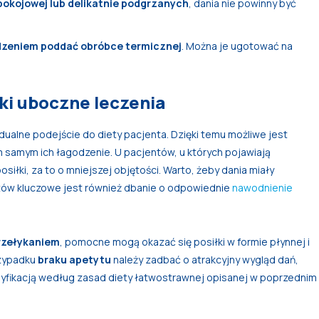
pokojowej lub delikatnie podgrzanych
, dania nie powinny być
dzeniem poddać obróbce termicznej
. Można je ugotować na
tki uboczne leczenia
dualne podejście do diety pacjenta. Dzięki temu możliwe jest
ym samym ich łagodzenie. U pacjentów, u których pojawiają
iłki, za to o mniejszej objętości. Warto, żeby dania miały
tów kluczowe jest również dbanie o odpowiednie
nawodnienie
rzełykaniem
, pomocne mogą okazać się posiłki w formie płynnej i
rzypadku
braku apetytu
należy zadbać o atrakcyjny wygląd dań,
yfikacją według zasad diety łatwostrawnej opisanej w poprzednim