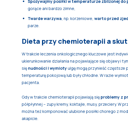
Spożywajmy posiłki w temperaturze zbliżonej do 
gorące ani bardzo zimne,
Twarde warzywa
, np. korzeniowe,
warto przed zje
parze.
Dieta przy chemioterapii a sku
W trakcie leczenia onkologicznego kluczowe jest indywi
ukierunkowanie działania na pojawiające się objawy i t
się
nudności i wymioty
ulgę mogą przynieść częstsze pos
temperaturę pokojową lub były chłodne. W razie wymio
pacjenta.
Gdy w trakcie chemioterapii pojawiają się
problemy z p
półpłynnej – zupy kremy, koktajle, musy, przeciery. W p
można też komponować ulubione posiłki chorego z mod
akapicie.