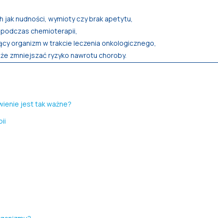
 jak nudności, wymioty czy brak apetytu,
ć podczas chemioterapii,
cy organizm w trakcie leczenia onkologicznego,
może zmniejszać ryzyko nawrotu choroby.
wienie jest tak ważne?
ii