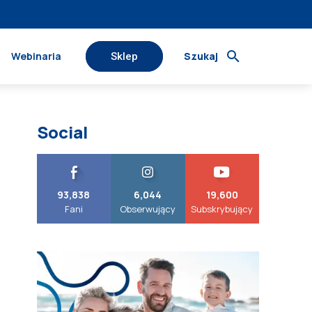
Webinaria
Szukaj
Sklep
Social
93,838
6,044
19,600
Fani
Obserwujący
Subskrybujący