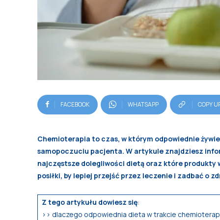
FACEBOOK
WHATSAPP
COPY U
Chemioterapia to czas, w którym odpowiednie żywien
samopoczuciu pacjenta. W artykule znajdziesz infor
najczęstsze dolegliwości dietą oraz które produkty
posiłki, by lepiej przejść przez leczenie i zadbać o z
Z tego artykułu dowiesz się
:
>> dlaczego odpowiednia dieta w trakcie chemioterapii