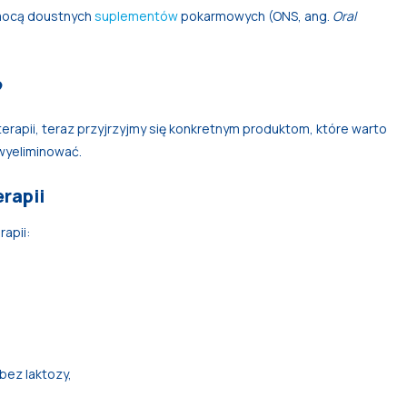
omocą doustnych
suplementów
pokarmowych (ONS, ang.
Oral
?
apii, teraz przyjrzyjmy się konkretnym produktom, które warto
 wyeliminować.
rapii
apii:
 bez laktozy,