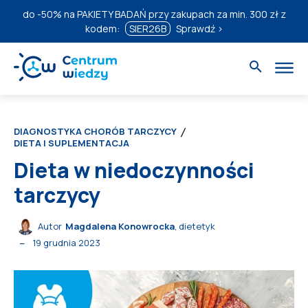
do
-50%
na PAKIETY BADAŃ przy zakupach za min. 300 zł z
kodem:
SIER26B
Sprawdź ›
DIAGNOSTYKA CHORÓB TARCZYCY
DIETA I SUPLEMENTACJA
Dieta w niedoczynności
tarczycy
Autor
Magdalena Konowrocka
, dietetyk
19 grudnia 2023