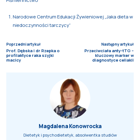
Piśmiennictwo
Narodowe Centrum Edukacji Żywieniowej „Jaka dieta w
niedoczynności tarczycy”
Poprzedni artykuł
Następny artykuł
Prof. Dębska i dr Rzepka o
Przeciwciała anty-tTG –
profilaktyce raka szyjki
kluczowy marker w
macicy
diagnostyce celiakii
Magdalena Konowrocka
Dietetyk i psychodietetyk, absolwentka studiów