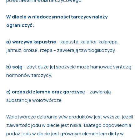
powstawania wola tarczycowego.
W diecie w niedoczynności tarczycy należy
ograniczyć:
a)
warzywa kapustne
– kapusta, kalafior, kalarepa,
jarmuż, brokuł, rzepa – zawierają tzw tioglikozydy,
b)
soję
– zbyt duże jej spożycie może hamować syntezę
hormonów tarczycy,
c)
orzeszki ziemne oraz gorczyc
ę – zawierają
substancje wolotwórcze.
Wolotwórcze działanie w/w produktów jest wyższe, jeżeli
zawartość jodu w diecie jest niska. Dlatego odpowiednia
podaż jodu w diecie jest głównym elementem diety w