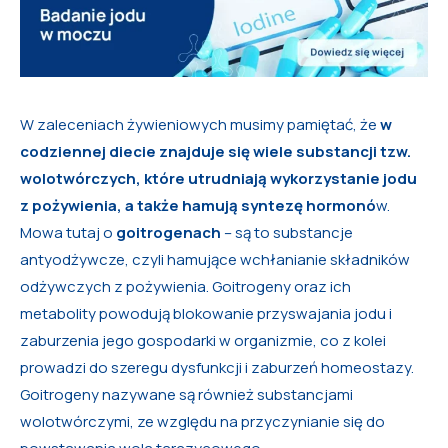
W zaleceniach żywieniowych musimy pamiętać, że
w
codziennej diecie znajduje się wiele substancji tzw.
wolotwórczych, które utrudniają wykorzystanie jodu
z pożywienia, a także hamują syntezę hormonó
w.
Mowa tutaj o
goitrogenach
– są to substancje
antyodżywcze, czyli hamujące wchłanianie składników
odżywczych z pożywienia. Goitrogeny oraz ich
metabolity powodują blokowanie przyswajania jodu i
zaburzenia jego gospodarki w organizmie, co z kolei
prowadzi do szeregu dysfunkcji i zaburzeń homeostazy.
Goitrogeny nazywane są również substancjami
wolotwórczymi, ze względu na przyczynianie się do