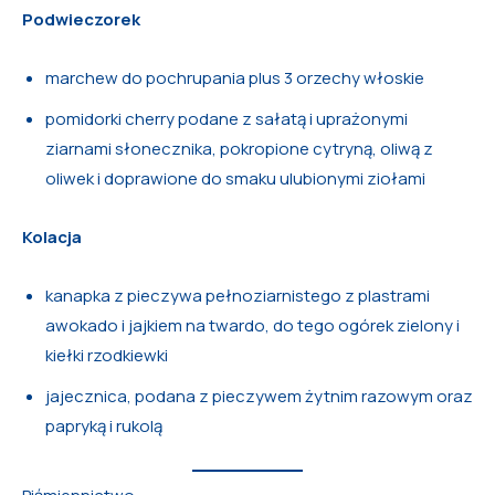
Podwieczorek
marchew do pochrupania plus 3 orzechy włoskie
pomidorki cherry podane z sałatą i uprażonymi
ziarnami słonecznika, pokropione cytryną, oliwą z
oliwek i doprawione do smaku ulubionymi ziołami
Kolacja
kanapka z pieczywa pełnoziarnistego z plastrami
awokado i jajkiem na twardo, do tego ogórek zielony i
kiełki rzodkiewki
jajecznica, podana z pieczywem żytnim razowym oraz
papryką i rukolą