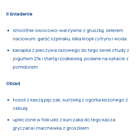
II śniadanie
smoothie owocowo-warzywne z gruszką, selerem
naciowym, garść szpinaku, kilka kropli cytryny i woda
kanapka z pieczywa razowego do tego serek chudy z
jogurtem 2% i startą rzodkiewką, podane na sałacie z
pomidorem
Obiad
łosoś z kaszą pęczak, surówką z ogórka kiszonego z
cebulą
upieczone w folii udo z kurczaka do tego kasza
gryczana i marchewka z groszkiem