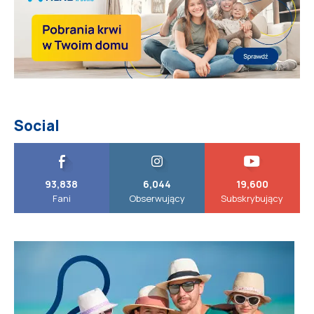
Social
93,838
6,044
19,600
Fani
Obserwujący
Subskrybujący