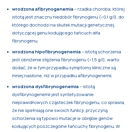
wrodzona afibrynogenemia
– rzadka choroba, której
istotą jest znaczny niedobór fibrynogenu (<0,1 g/l), do
którego dochodzi na skutek mutacji genetycznej,
dotyczącej genu kodującego łańcuch αlfa
fibrynogenu,
wrodzona hipofibrynogenemia
– istotą schorzenia
jest obniżenie stężenia fibrynogenu (<1,5 g/l), warto
dodać, że w tym przypadku symptomy kliniczne są
mniej nasilone, niż w przypadku afibrynogenemii,
wrodzona dysfibrynogenemia
– istotą
dysfibrynogenemii jest syntetyzowanie
nieprawidłowych cząsteczek fibrynogenu, co sprawia,
że nie spełniają one swoich funkcji, przyczyną
schorzenia są typowo mutacje w obrębie genów
kodujących poszczególne łańcuchy fibrynogenu. W