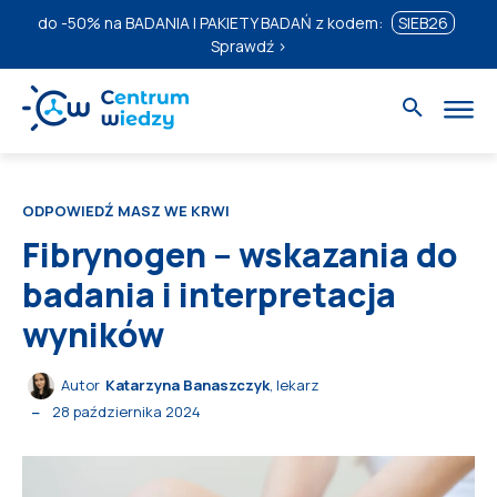
do
-50%
na BADANIA I PAKIETY BADAŃ z kodem:
SIEB26
Sprawdź ›
ODPOWIEDŹ MASZ WE KRWI
Fibrynogen – wskazania do
badania i interpretacja
wyników
Autor
Katarzyna Banaszczyk
, lekarz
28 października 2024