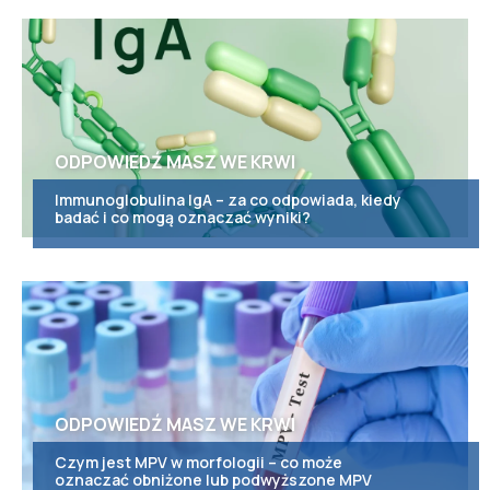
ODPOWIEDŹ MASZ WE KRWI
Immunoglobulina IgA – za co odpowiada, kiedy
badać i co mogą oznaczać wyniki?
ODPOWIEDŹ MASZ WE KRWI
Czym jest MPV w morfologii – co może
oznaczać obniżone lub podwyższone MPV