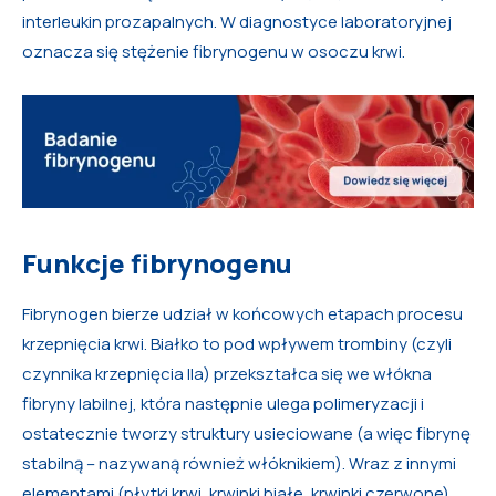
interleukin prozapalnych. W diagnostyce laboratoryjnej
oznacza się stężenie fibrynogenu w osoczu krwi.
Funkcje fibrynogenu
Fibrynogen bierze udział w końcowych etapach procesu
krzepnięcia krwi. Białko to pod wpływem trombiny (czyli
czynnika krzepnięcia IIa) przekształca się we włókna
fibryny labilnej, która następnie ulega polimeryzacji i
ostatecznie tworzy struktury usieciowane (a więc fibrynę
stabilną – nazywaną również włóknikiem). Wraz z innymi
elementami (płytki krwi, krwinki białe, krwinki czerwone)