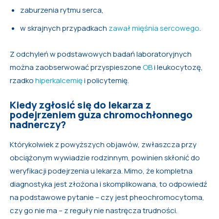
zaburzenia rytmu serca,
w skrajnych przypadkach
zawał mięśnia sercowego
.
Z odchyleń w podstawowych badań laboratoryjnych
można zaobserwować przyspieszone
OB
i leukocytozę,
rzadko
hiperkalcemię
i policytemię.
Kiedy zgłosić się do lekarza z
podejrzeniem guza chromochłonnego
nadnerczy?
Którykolwiek z powyższych objawów, zwłaszcza przy
obciążonym wywiadzie rodzinnym, powinien skłonić do
weryfikacji podejrzenia u lekarza. Mimo, że kompletna
diagnostyka jest złożona i skomplikowana, to odpowiedź
na podstawowe pytanie – czy jest pheochromocytoma,
czy go nie ma – z reguły nie nastręcza trudności.