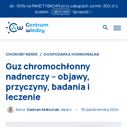
do
-50%
na PAKIETY BADAŃ przy zakupach za min. 300 zł z
kodem:
SIER26B
Sprawdź ›
CHOROBY NEREK
GOSPODARKA HORMONALNA
Guz chromochłonny
nadnerczy – objawy,
przyczyny, badania i
leczenie
30 października 2024
Autor
Damian Matusiak
, lekarz