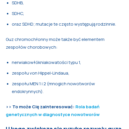
SDHB,
SDHC,
oraz SDHD; mutacje te często występują rodzinnie.
Guz chromochłonny może także być elementem
zespołów chorobowych:
nerwiakowłókniakowatości typu 1,
zespołu von Hippel-Lindaua,
zespołu MEN 1 i 2 (mnogich nowotworów
endokrynnych).
>> To może Cię zainteresować:
Rola badań
genetycznych w diagnostyce nowotworów
U kogo zwiększa się ryzyko rozwoju guza