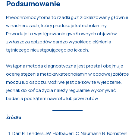
Podsumowanie
Pheochromocytoma to rzadki guz zlokalizowany głównie
w nadnerczach, który produkuje katecholaminy.
Powoduje to występowanie gwałtownych objawów,
zwłaszcza epizodów bardzo wysokiego ciśnienia
tętniczego nieustępującego po lekach.
Wstępna metoda diagnostyczna jest prosta i obejmuje
ocenę stężenia metoksykatecholamin w dobowej zbiórce
moczu lub osoczu. Możliwe jest całkowite wyleczenie,
jednak do końca życia należy regularnie wykonywać
badania pod kątem nawrotu lub przerzutów.
Źródła
Därr R, Lenders JW, Hofbauer LC, Naumann B, Bornstein