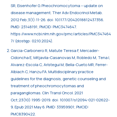
SR, Eisenhofer G. Pheochromocytoma – update on
disease management. Ther Adv Endocrinol Metab.
2012 Feb;3(1):11-26. doi: 10.1177/2042018812437356.
PMID: 23148191; PMCID: PMC3474647.
https://www.ncbi.nlm.nih.gov/pmc/articles/PMC347464
7/ (dostęp: 02.10.2024).
Garcia-Carbonero R, Matute Teresa F, Mercader-
Cidoncha E, Mitjavila-Casanovas M, Robledo M, Tena I,
Alvarez-Escola C, Arístegui M, Bella-Cueto MR, Ferrer-
Albiach C, Hanzu FA. Multidisciplinary practice
guidelines for the diagnosis, genetic counseling and
treatment of pheochromocytomas and
paragangliomas. Clin Transl Oncol. 2021
Oct;23(10):1995-2019. doi: 10.1007/s12094-021-02622-
9. Epub 2021 May 6. PMID: 33959901; PMCID:
PMC8390422.