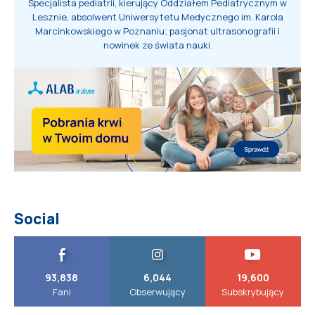
Specjalista pediatrii, kierujący Oddziałem Pediatrycznym w
Lesznie, absolwent Uniwersytetu Medycznego im. Karola
Marcinkowskiego w Poznaniu; pasjonat ultrasonografii i
nowinek ze świata nauki.
Social
93,838
6,044
19,600
Fani
Obserwujący
Subskrybujący