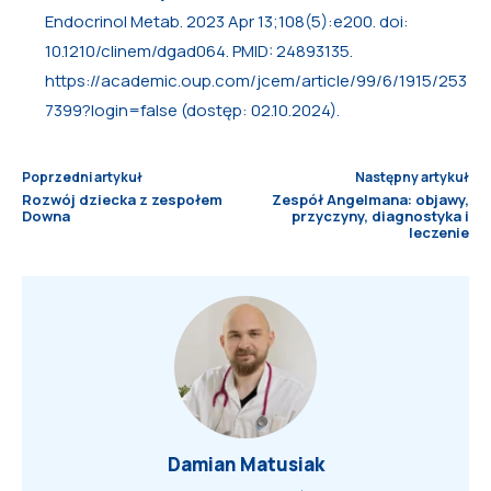
Endocrinol Metab. 2023 Apr 13;108(5):e200. doi:
10.1210/clinem/dgad064. PMID: 24893135.
https://academic.oup.com/jcem/article/99/6/1915/253
7399?login=false (dostęp: 02.10.2024).
Poprzedni artykuł
Następny artykuł
Rozwój dziecka z zespołem
Zespół Angelmana: objawy,
Downa
przyczyny, diagnostyka i
leczenie
Damian Matusiak