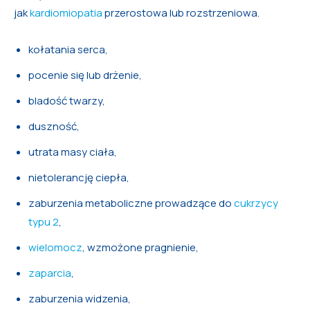
jak
kardiomiopatia
przerostowa lub rozstrzeniowa.
kołatania serca,
pocenie się lub drżenie,
bladość twarzy,
duszność,
utrata masy ciała,
nietolerancję ciepła,
zaburzenia metaboliczne prowadzące do
cukrzycy
typu 2
,
wielomocz
, wzmożone pragnienie,
zaparcia
,
zaburzenia widzenia,