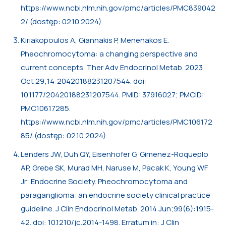
https://www.ncbi.nlm.nih.gov/pmc/articles/PMC839042
2/ (dostęp: 02.10.2024).
Kiriakopoulos A, Giannakis P, Menenakos E.
Pheochromocytoma: a changing perspective and
current concepts. Ther Adv Endocrinol Metab. 2023
Oct 29;14:20420188231207544. doi:
10.1177/20420188231207544. PMID: 37916027; PMCID:
PMC10617285.
https://www.ncbi.nlm.nih.gov/pmc/articles/PMC106172
85/ (dostęp: 02.10.2024).
Lenders JW, Duh QY, Eisenhofer G, Gimenez-Roqueplo
AP, Grebe SK, Murad MH, Naruse M, Pacak K, Young WF
Jr; Endocrine Society. Pheochromocytoma and
paraganglioma: an endocrine society clinical practice
guideline. J Clin Endocrinol Metab. 2014 Jun;99(6):1915-
42. doi: 10.1210/jc.2014-1498. Erratum in: J Clin