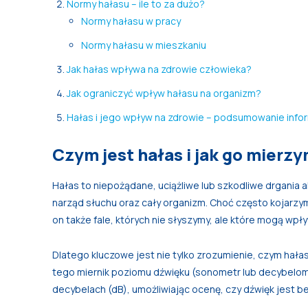
Normy hałasu – ile to za dużo?
Normy hałasu w pracy
Normy hałasu w mieszkaniu
Jak hałas wpływa na zdrowie człowieka?
Jak ograniczyć wpływ hałasu na organizm?
Hałas i jego wpływ na zdrowie – podsumowanie infor
Czym jest hałas i jak go mierz
Hałas to niepożądane, uciążliwe lub szkodliwe drgania a
narząd słuchu oraz cały organizm. Choć często kojarzy
on także fale, których nie słyszymy, ale które mogą wp
Dlatego kluczowe jest nie tylko zrozumienie, czym hała
tego miernik poziomu dźwięku (sonometr lub decybelomie
decybelach (dB), umożliwiając ocenę, czy dźwięk jest 