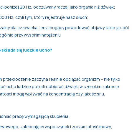
ci poniżej 20 Hz, odczuwany raczej jako drgania niż dźwięk;
0 Hz, czyli tym, który rejestruje nasz słuch;
zalny dla człowieka, lecz mogący powodować objawy takie jak ból
ególnie przy wysokim natężeniu.
 składa się ludzkie ucho?
 przekroczenie zaczyna realnie obciążać organizm – nie tylko
hoć ucho ludzkie potrafi odbierać dźwięki w szerokim zakresie
wartości mogą wpływać na koncentrację czy jakość snu.
udniać pracę wymagającą skupienia;
rwowego, zakłócający wypoczynek i zrozumiałość mowy;