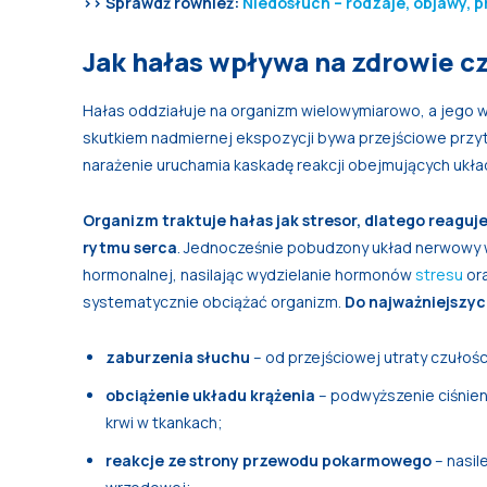
>> Sprawdź również:
Niedosłuch – rodzaje, objawy, p
Jak hałas wpływa na zdrowie c
Hałas oddziałuje na organizm wielowymiarowo, a jego 
skutkiem nadmiernej ekspozycji bywa przejściowe przyt
narażenie uruchamia kaskadę reakcji obejmujących układ
Organizm traktuje hałas jak stresor, dlatego reaguj
rytmu serca
. Jednocześnie pobudzony układ nerwowy
hormonalnej, nasilając wydzielanie hormonów
stresu
ora
systematycznie obciążać organizm.
Do najważniejszyc
zaburzenia słuchu
– od przejściowej utraty czułoś
obciążenie układu krążenia
– podwyższenie ciśnieni
krwi w tkankach;
reakcje ze strony przewodu pokarmowego
– nasil