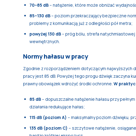
70–85 dB
– natężenie, które może obniżać wydajność
85–130 dB
– poziom przekraczający bezpieczne nor
problemy z komunikacją już z odległości pół metra;
powyżej 130 dB
– próg bólu, strefa natychmiastowej
wewnętrznych.
Normy hałasu w pracy
Zgodnie z rozporządzeniem dotyczącym najwyższych do
pracy jest 85 dB. Powyżej tego progu dźwięk zaczyna
prawny obowiązek wdrożyć środki ochronne.
W praktyce
85 dB
– dopuszczalne natężenie hałasu przy pełnym d
działania redukujące hałas;
115 dB (poziom A)
– maksymalny poziom dźwięku, prz
135 dB (poziom C)
– szczytowe natężenie, osiągane
bardzo krótkiej ekspozycji.