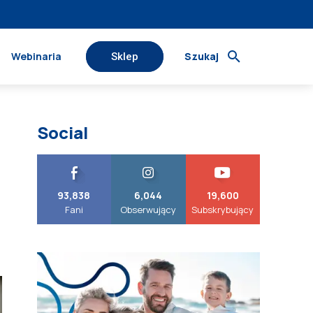
Webinaria
Szukaj
Sklep
Social
93,838
6,044
19,600
Fani
Obserwujący
Subskrybujący