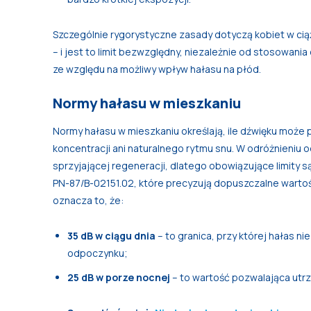
Szczególnie rygorystyczne zasady dotyczą kobiet w cią
– i jest to limit bezwzględny, niezależnie od stosowani
ze względu na możliwy wpływ hałasu na płód.
Normy hałasu w mieszkaniu
Normy hałasu w mieszkaniu określają, ile dźwięku może
koncentracji ani naturalnego rytmu snu. W odróżnieniu 
sprzyjającej regeneracji, dlatego obowiązujące limity s
PN-87/B-02151.02, które precyzują dopuszczalne warto
oznacza to, że:
35 dB w ciągu dnia
– to granica, przy której hałas n
odpoczynku;
25 dB w porze nocnej
– to wartość pozwalająca utrz