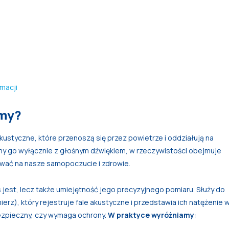
macji
ymy?
kustyczne, które przenoszą się przez powietrze i oddziałują na
my go wyłącznie z głośnym dźwiękiem, w rzeczywistości obejmuje
ływać na nasze samopoczucie i zdrowie.
s jest, lecz także umiejętność jego precyzyjnego pomiaru. Służy do
rz), który rejestruje fale akustyczne i przedstawia ich natężenie 
bezpieczny, czy wymaga ochrony.
W praktyce wyróżniamy
: