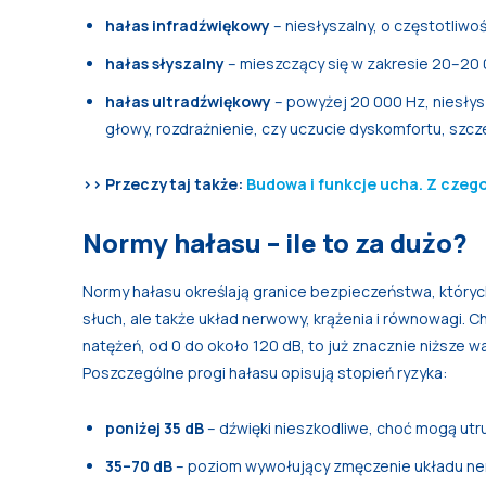
hałas infradźwiękowy
– niesłyszalny, o częstotliwoś
hałas słyszalny
– mieszczący się w zakresie 20–20 00
hałas ultradźwiękowy
– powyżej 20 000 Hz, niesłys
głowy, rozdrażnienie, czy uczucie dyskomfortu, szcz
>> Przeczytaj także:
Budowa i funkcje ucha. Z czego
Normy hałasu – ile to za dużo?
Normy hałasu określają granice bezpieczeństwa, których
słuch, ale także układ nerwowy, krążenia i równowagi. C
natężeń, od 0 do około 120 dB, to już znacznie niższe 
Poszczególne progi hałasu opisują stopień ryzyka:
poniżej 35 dB
– dźwięki nieszkodliwe, choć mogą utr
35–70 dB
– poziom wywołujący zmęczenie układu ne