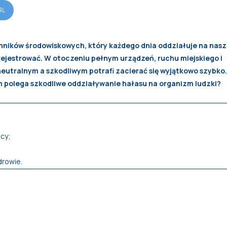
RL
ynników środowiskowych, który każdego dnia oddziałuje na nasz
ejestrować. W otoczeniu pełnym urządzeń, ruchu miejskiego i
eutralnym a szkodliwym potrafi zacierać się wyjątkowo szybko.
m polega szkodliwe oddziaływanie hałasu na organizm ludzki?
acy;
drowie.