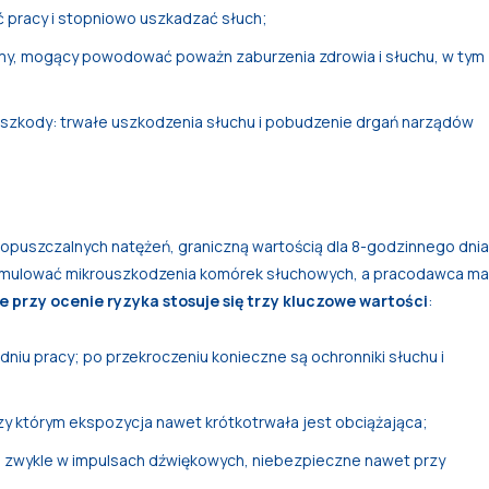
 pracy i stopniowo uszkadzać słuch;
my, mogący powodować poważn zaburzenia zdrowia i słuchu, w tym
 szkody: trwałe uszkodzenia słuchu i pobudzenie drgań narządów
puszczalnych natężeń, graniczną wartością dla 8-godzinnego dnia
 kumulować mikrouszkodzenia komórek słuchowych, a pracodawca ma
 przy ocenie ryzyka stosuje się trzy kluczowe wartości
:
niu pracy; po przekroczeniu konieczne są ochronniki słuchu i
y którym ekspozycja nawet krótkotrwała jest obciążająca;
 zwykle w impulsach dźwiękowych, niebezpieczne nawet przy