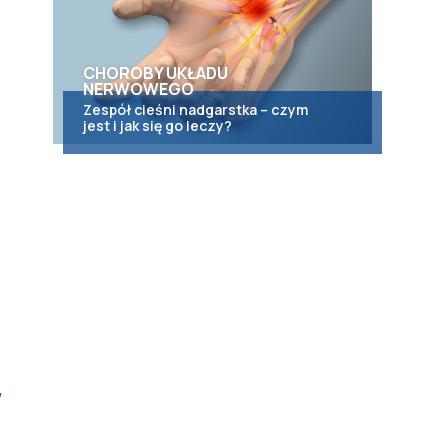
CHOROBY UKŁADU
NERWOWEGO
Zespół cieśni nadgarstka – czym
jest i jak się go leczy?
w