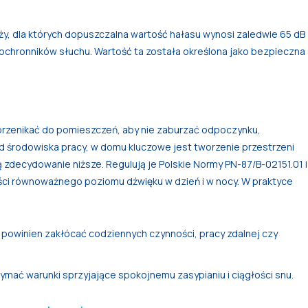
ży, dla których dopuszczalna wartość hałasu wynosi zaledwie 65 dB
a ochronników słuchu. Wartość ta została określona jako bezpieczna
 przenikać do pomieszczeń, aby nie zaburzać odpoczynku,
od środowiska pracy, w domu kluczowe jest tworzenie przestrzeni
ą zdecydowanie niższe. Regulują je Polskie Normy PN-87/B-02151.01 i
ści równoważnego poziomu dźwięku w dzień i w nocy. W praktyce
ie powinien zakłócać codziennych czynności, pracy zdalnej czy
ymać warunki sprzyjające spokojnemu zasypianiu i ciągłości snu.