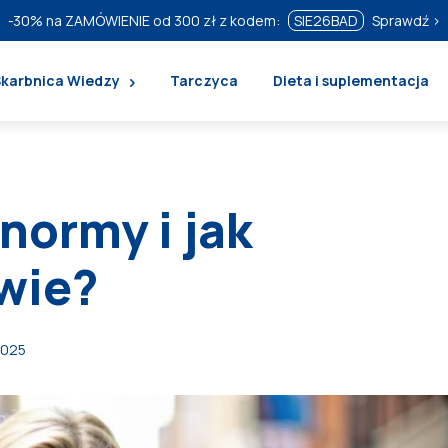
-30%
na ZAMÓWIENIE od 300 zł z kodem:
SIE26BAD
Sprawdź ›
Skarbnica Wiedzy
Tarczyca
Dieta i suplementacja
 normy i jak
wie?
2025