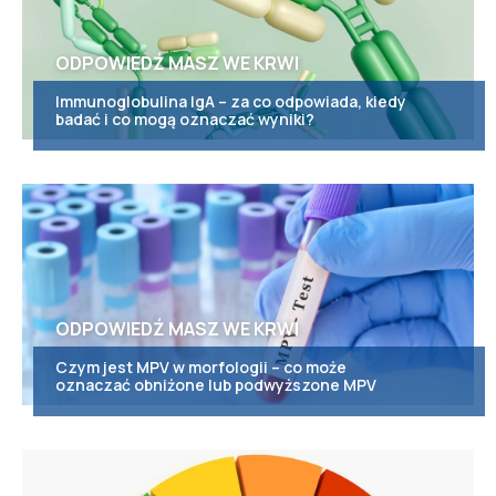
ODPOWIEDŹ MASZ WE KRWI
Immunoglobulina IgA – za co odpowiada, kiedy
badać i co mogą oznaczać wyniki?
ODPOWIEDŹ MASZ WE KRWI
Czym jest MPV w morfologii – co może
oznaczać obniżone lub podwyższone MPV