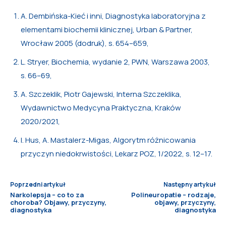
A. Dembińska-Kieć i inni, Diagnostyka laboratoryjna z
elementami biochemii klinicznej, Urban & Partner,
Wrocław 2005 (dodruk), s. 654–659,
L. Stryer, Biochemia, wydanie 2, PWN, Warszawa 2003,
s. 66–69,
A. Szczeklik, Piotr Gajewski, Interna Szczeklika,
Wydawnictwo Medycyna Praktyczna, Kraków
2020/2021,
I. Hus, A. Mastalerz-Migas, Algorytm różnicowania
przyczyn niedokrwistości, Lekarz POZ, 1/2022, s. 12–17.
Poprzedni artykuł
Następny artykuł
Narkolepsja – co to za
Polineuropatie – rodzaje,
choroba? Objawy, przyczyny,
objawy, przyczyny,
diagnostyka
diagnostyka