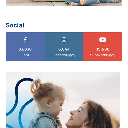
Social
93,838
6,044
19,600
Fani
Obserwujący
Subskrybujący