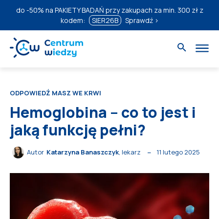
do
-50%
na PAKIETY BADAŃ przy zakupach za min. 300 zł z
kodem:
SIER26B
Sprawdź ›
ODPOWIEDŹ MASZ WE KRWI
Hemoglobina – co to jest i
jaką funkcję pełni?
11 lutego 2025
Autor
Katarzyna Banaszczyk
, lekarz