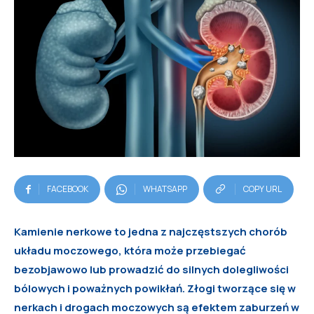
FACEBOOK
WHATSAPP
COPY URL
Kamienie nerkowe to jedna z najczęstszych chor
ó
b
układu moczowego, kt
ó
ra mo
że przebiegać
bezobjawowo lub prowadzić do silnych dolegliwości
b
ó
lowych i poważnych powikłań
. Z
łogi tworzące się w
nerkach i drogach moczowych są efektem zaburzeń w