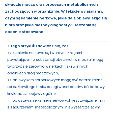
składzie moczu oraz procesach metabolicznych
zachodzących w organizmie. W
tekście
wyjaśniamy,
czym są kamienie nerkowe, jakie dają objawy, ską
d si
ę
biorą oraz jakie metody diagnostyki i leczenia są
obecnie stosowane.
Z tego artykułu dowiesz się, że:
>> kamienie nerkowe są twardymi złogami
powstającymi z substancji obecnych w moczu i mogą
tworzyć się zarówno w nerkach, jak i w innych
odcinkach dróg moczowych,
>> objawy kamieni nerkowych mogą być bardzo różne –
od całkowitego braku dolegliwości po silny ból kolkowy,
krwiomocz i objawy ogólne,
>> powstawanie kamieni nerkowych jest związane m.in.
z zaburzeniami metabolicznymi, niewystarczającym