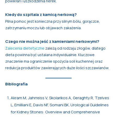
powikłań i uszkodzenia nerek.
Kiedy do szpitala z kamicą nerkową?
Pilna pomoc jest konieczna przy silnym bólu, gorączce,
zatrzymaniu moczu lub objawach zakażenia.
Czego nie można jeść z kamieniami nerkowymi?
Zalecenia dietetyczne
zależą od rodzaju złogów, dlatego
dieta powinna być ustalana indywidualnie. Kluczowe
znaczenie ma ograniczenie spożycia soli kuchennej oraz
redukcja produktów zawierających duże ilości szczawianów.
Bibliografia
Akram M, Jahrreiss V, Skolarikos A, Geraghty R, Tzelves
L, Emilliani E, Davis NF, Somani BK. Urological Guidelines
for Kidney Stones: Overview and Comprehensive