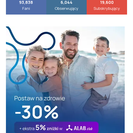
93,838
6,044
19,600
Fani
Obserwujący
Subskrybujący