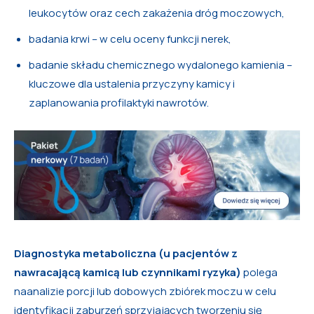
leukocytów oraz cech zakażenia dróg moczowych,
badania krwi – w celu oceny funkcji nerek,
badanie składu chemicznego wydalonego kamienia –
kluczowe dla ustalenia przyczyny kamicy i
zaplanowania profilaktyki nawrotów.
Diagnostyka metaboliczna (u pacjent
ó
w z
nawracającą kamicą lub czynnikami ryzyka)
polega
naanalizie porcji lub dobowych zbiórek moczu w celu
identyfikacji zaburzeń sprzyjających tworzeniu się