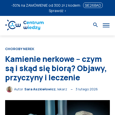
-30%
na ZAMÓWIENIE od 300 zł z kodem:
SIE26BAD
Sprawdź ›
CHOROBY NEREK
Kamienie nerkowe – czym
są i skąd się biorą? Objawy,
przyczyny i leczenie
3 lutego 2026
Autor
Sara Aszkiełowicz
, lekarz